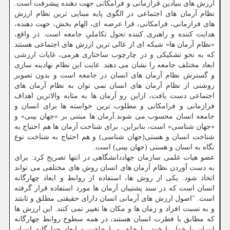
ارزش های بنیادین فرازمانی و فرامکانی جهت دهنده پیشرفت است.
نظام آرمان های اجتماعی در الگوی پایه مبنایی ترین نظام ارزش
های فرازمانی، فرامکانی، فرا عرصه ای، الهام بخش، جهت دهنده،
هدایت کننده و راهبری کننده تحول تکاملیِ جامعه است. در واقع،
«نظام آرمان ها» شبکه ای از عالی ترین ارزش های اجتماعی هستند
که به نحو تشکیکی و در چارچوب ساختاری هرمی، غایات ارزشی
ابعاد مختلف جامعه را نشان می دهند. غایت این نظام نهادینه سازی
و گسترش نظام آرمان های انسان در جامعه است و بدون تصویر
روشنی از نظام آرمان های انسان نمی توان به نظام آرمان های
اجتماعی دست یافت، ازاین رو آرمان ها به مثابه والاترین اهداف
فرازمانی و فرامکانی و مطلوب ترین خواسته ها برای انسان و
جامعه انسان محسوب می شوند.آرمان ها مبتنی بر «جهان بینی» و
«جهان شناسی» است، بنابراین، برای شناخت آرمان ها هم احتیاج به
شناخت انسان و هستی(جهان شناسی) و هم احتیاج به شناخت نوع
نگاه به انسان و هستی (جهان بینی) است.
عضو هیات علمی سازمان جهاددانشگاهی در انتها تصریح کرد: برای
به دست آوردن نظام آرمان های انسان روش های مختلفی می تواند
اتخاذ شود. یکی از روش ها، استفاده از روابط و ابعاد چهارگانه
انسان است که در سند پشتیبان آرمان ها مورد استفاده قرار گرفته
است. "اصول ارزش های آرمانی انسان دارای حقیقتی مطلق و ثابتند
و به نسبت افراد و زمان ها و مکان ها تغییر نمی کنند. این ارزش ها
که مطابق با فطرت انسان هستند، در همه سطوح روابط چهارگانه
انسان با خدا، با خود، با خلق و با خلقت و ابعاد چهارگانه انسان