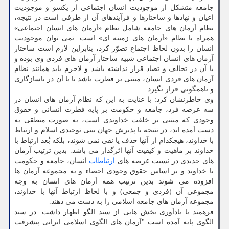
جامعه متشکل از موجودیت انسان اجتماعی از یکسو و موجودیت
اعیان و نهادها و ساختارها و فرآیندهای آن از طرفی است در نتیجه،
نظام آرمان های جامعه شامل نظام «آرمان های انسان اجتماعی»
همراه با نظام «آرمان های زمینه ای» است. نمی توان موجودیت
انسان را بدون لحاظ اجتماع تصوّر کرد، بنابراین لازم است ساختار
آرمان های انسان اجتماعی شبیه ساختار آرمان های فردی وی بوده و
با آن در تخالف و تضاد قرار نداشته باشد و لاجرم باید همانند نظام
آرمان های فردی انسان، مبتنی بر فطرت باشد تا با آن در ناسازگاری
و ناهمگونی قرار نگیرد.
وی خاطرنشان کرد: با عنایت به این که نظام آرمان های انسان در
سه عرصه فرد، جامعه و حکومت بر پایه فطرت انسانی و حقوق
وجودی که مبتنی بر خلقت خداوندی است، به صورت منطقی به
دست آمده اند، در نتیجه با پذیرش جهان بینی توحیدی اسلام و ارتباط
با خداوند، هیچکدام از آنها حذف یا نفی نمی شوند، بلکه بُعد ارتباط با
خداوند بر ماهیت و کیفیت آنها اثرگذار می باشد. بدین ترتیب آرمان
های جدیدی در نسبت عرصه های
ارتباطات
انسان، جامعه و حکومت
با خداوند و بر اساس حقوق وجودی احصاء و به مجموعه آرمان ها
افزوده می شوند بدین ترتیب همه آرمان های انسان به وجه
مجموعی آن (فردی و جمعی) و با لحاظ ارتباط آنها با خداوند،
مجموعه آرمان های جامعه اسلامی را به دست می دهند.
فرهمند با یادآوری بخش هایی از سند الگو اظهار داشت: در سند
الگوی پایه آمده است "آرمان های الگوی اسلامی ایرانی پیشرفت