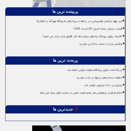
پربیننده ترین ها
خبر مهم سازمان هواپیمایی در رابطه با پروازهای فرودگاه مهرآباد و امام(ره)
قیمت سیمان عمده امروز 25 خرداد 1405
اقتصاد پنهان پوشاک چه طور میلیاردها دلار قاچاق وارد بازار می شود؟
واکنش وزارت صمت به گرانی خودرو
پربحث ترین ها
بزرگداشت بانوی پیشگام علوم سلولی انجام شد
سقوط دسته جمعی نرخها در بازار خودرو
پژوپارس ۶۴۰ میلیون تومان شد
اعلام ظرفیت پژوهشی هر عضو هیات علمی از حمایت های بنیاد ملی علم
جدیدترین ها