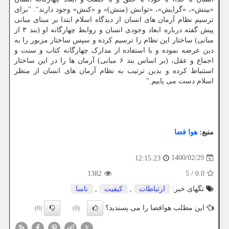
«بینش»، «گرایش»، «توانش (منش)» و «کنش» وجود دارند". "برای
ترسیم نظام آرمان های انسان از دیدگاه اسلام ابتدا بر مبنای مبانی
پیش گفته درباره ابعاد وجودی انسان و روابط چهارگانه او (بند ۳ از
مبانی) ساختار این نظام را ترسیم کرده و سپس ساختار مزبور را به
دین عرضه نموده و با استفاده از مدارک چهارگانه کتاب و سنت و
اجماع و عقل، (بر اساس بند ۶ مبانی) آرمان ها را در این ساختار
استنباط کرده و بدین ترتیب به نظام آرمان های انسان از منظر
اسلام دست می یابیم."
منبع:
هوا فضا
1400/02/29
12:15:23
1382
5
/
0.0
تگهای خبر:
ارتباطات
,
كیفیت
,
ناسا
این مطلب هوافضا را می پسندید؟
(0)
(0)
X