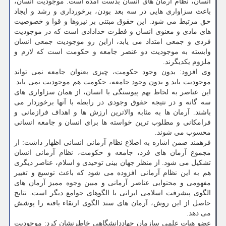
انسان، نظام آرمان های انسان بدست آمده است. موجودیت انسان،
باعث سزاواری هایی در سه بعد بودن، برخورداری و رشد و ایجاد
حق مرتبط می شود. این حقوق مبتنی بر نیروها و قوا و خصوصیت
های مادی و معنوی انسان و فطرت خدادادی است که در موجودیت
فردی و جمعی امتداد می یابد، ازاین رو موجودیت جمعی انسان
وابسته به موجودیت دو عنصر جامعه و حکومت است که لازم و
ملزوم یکدیگرند.
وی افزود: بدون وجود حکومت، چیزی بعنوان جامعه نمی تواند
موجودیت یابد و بدون وجود جامعه، حکومت هم موجودیت نمی یابد.
این عناصر به لحاظ بهم پیوستگی با انسان، از همان سزاواری های
سه گانه و در نتیجه حقوق وجودی در رابطه با آنها برخوردار می
باشند. آرمان ها به مثابه والاترین ارزش ها و اهداف فرازمانی و
فرامکانی و مطلوب ترین خواسته ها برای انسان و جامعه انسانی
محسوب می شوند.
فرهمند ضمن اشاره به اضلاع نظام آرمانی انسانی اظهار داشت: از
مجموع آرمان های فرد، جامعه و حکومت، نظام آرمانی انسان
تشکیل می شود. از منظر جهان بینی توحیدی و اسلام، عناصر دیگری
هم به این نظام آرمانی افزوده می شود که باعث توسیع و تغییر
مفهومی و محتوایی عناصر آرمانی و مبین وجوه ممیز آرمان های
الگوی پیشرفت اسلامی ایرانی با الگوهای جوامع دیگر است. نتایج
حاصل از این روش، آرمان های سند الگوی ارتقاء یافته را پوشش
می دهد.
عضو هیات علمی سازمان جهاددانشگاهی خاطرنشان کرد: موجودیت