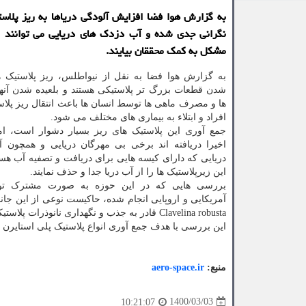
به گزارش هوا فضا افزایش آلودگی دریاها به ریز پلاس
نگرانی جدی شده و آب دزدک های دریایی می توانند ب
مشکل به کمک محققان بیایند.
به گزارش هوا فضا به نقل از نیواطلس، ریز پلاستیک 
شدن قطعات بزرگ تر پلاستیکی هستند و بلعیده شدن آنه
ها و مصرف ماهی ها توسط انسان ها باعث انتقال ریز پلاست
افراد و ابتلاء به بیماری های مختلف می شود.
جمع آوری این پلاستیک های ریز بسیار دشوار است، ام
اخیرا دریافته اند برخی بی مهرگان دریایی و همچون 
دریایی که دارای کیسه هایی برای دریافت و تصفیه آب هستن
این زیرپلاستیک ها را از آب دریا جدا و حذف نمایند.
بررسی هایی که در این حوزه به صورت مشترک ت
آمریکایی و اروپایی انجام شده، حاکیست نوعی از این جان
Clavelina robusta قادر به جذب و نگهداری نانوذرات پلاستیکی هم هستند و می توانند در آینده الهام بخش تولید
این بررسی با هدف جمع آوری انواع پلاستیک پلی استایرن ا
منبع:
aero-space.ir
1400/03/03
10:21:07