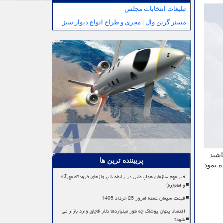
تبلیغات انتخابات مجلس
مستر گرین وال | مجری و طراح انواع دیوار سبز
شند.
پربیننده ترین ها
 نمود.
خبر مهم سازمان هواپیمایی در رابطه با پروازهای فرودگاه مهرآباد
و امام(ره)
قیمت سیمان عمده امروز 25 خرداد 1405
اقتصاد پنهان پوشاک چه طور میلیاردها دلار قاچاق وارد بازار می
شود؟