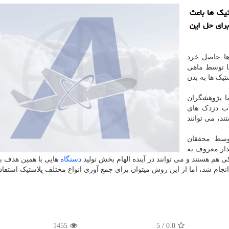
تیک ها باعث
رای حل این
ها حاصل خرد
ا توسط ماهی
یک ها به بدن
ا پژوهشگران
آب دزدک های
د، می توانند
وسط محققان
دار معروف به
دستگاه
هایی با همین هدف با
نجام شد، اما از این روش میتوان برای جمع آوری انواع مختلف پلاستیک استفاده
1455
5
/
0.0