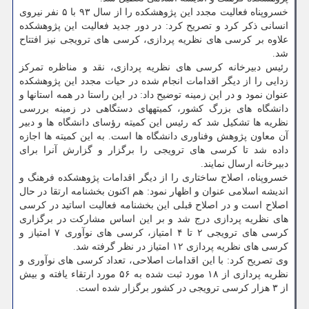
خسروپناه فعالیت مجدد این پژوهشکده را از سال ۹۳ با ۵ نفر نیروی
انسانی ذکر کرد و تصریح کرد: در دور جدید فعالیت این پژوهشکده
علاوه بر کرسی های نظریه پردازی، کرسی های ترویجی نیز افتتاح
شد.
رئیس دبیرخانه کرسی های نظریه پردازی، نقد و مناظره تمرکز
زدایی را از دیگر اقدامات انجام شده در حیات مجدد این پژوهشکده
عنوان نمود و در این زمینه توضیح داد: در این راستا در همه استانها و
دانشگاه های بزرگ کشور، کمیته‎های دستگاهی در زمینه بررسی
نظریه ها تشکیل شد که رئیس این کمیته رؤسای دانشگاه ها و دبیر
آن معاون پژوهش وفناوری دانشگاه ها است. به این کمیته ها اجازه
داده شد تا کرسی های ترویجی را برگزار و گزارش آنرا برای
دبیرخانه ارسال نمایند.
خسروپناه، اصلاح ساختاری را از دیگر اقدامات پژوهشکده فرهنگ و
اندیشه اسلامی عنوان و اظهار نمود: هم اکنون بخشنامه ارتقا در حال
اصلاح است و در اصلاح قبلی این بخشنامه فعالیت اساتید در کرسی
های نظریه پردازی درج شد و بر این اساس مشارکت در برگزاری
کرسی های ترویجی ۲ تا ۴ امتیاز، کرسی های نوآوری ۷ امتیاز و
کرسی های نظریه پردازی ۱۲ امتیاز در نظر گرفته شد.
وی تصریح کرد: با این اقدامات اصلاحی، تعداد کرسی های نوآوری و
نظریه پردازی از ۱۸ مورد ثبت شده به ۵۶ مورد ارتقاء یافته و بیش
از ۳ هزار کرسی ترویجی در کشور برگزار شده است.