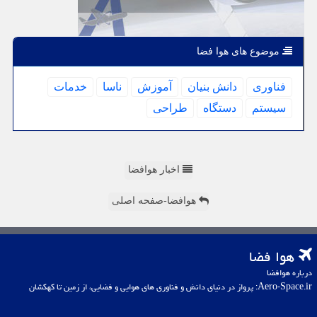
موضوع های هوا فضا
فناوری
دانش بنیان
آموزش
ناسا
خدمات
سیستم
دستگاه
طراحی
اخبار هوافضا
هوافضا-صفحه اصلی
هوا فضا
درباره هوافضا
Aero-Space.ir: پرواز در دنیای دانش و فناوری های هوایی و فضایی، از زمین تا کهکشان