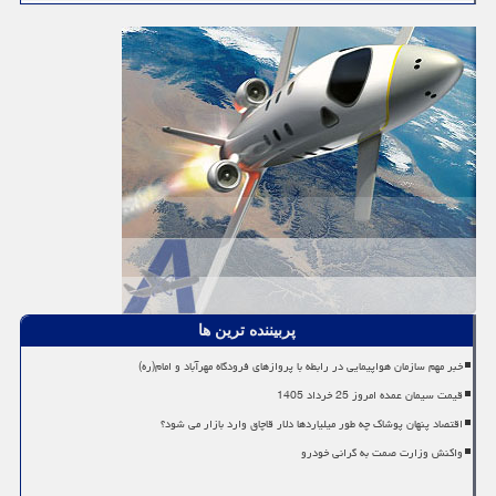
پربیننده ترین ها
خبر مهم سازمان هواپیمایی در رابطه با پروازهای فرودگاه مهرآباد و امام(ره)
قیمت سیمان عمده امروز 25 خرداد 1405
اقتصاد پنهان پوشاک چه طور میلیاردها دلار قاچاق وارد بازار می شود؟
واکنش وزارت صمت به گرانی خودرو