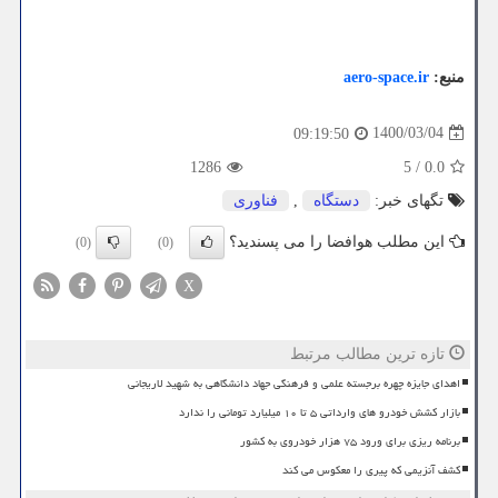
منبع:
aero-space.ir
1400/03/04
09:19:50
1286
5
/
0.0
تگهای خبر:
دستگاه
,
فناوری
این مطلب هوافضا را می پسندید؟
(0)
(0)
X
تازه ترین مطالب مرتبط
اهدای جایزه چهره برجسته علمی و فرهنگی جهاد دانشگاهی به شهید لاریجانی
بازار کشش خودرو های وارداتی ۵ تا ۱۰ میلیارد تومانی را ندارد
برنامه ریزی برای ورود ۷۵ هزار خودروی به کشور
کشف آنزیمی که پیری را معکوس می کند