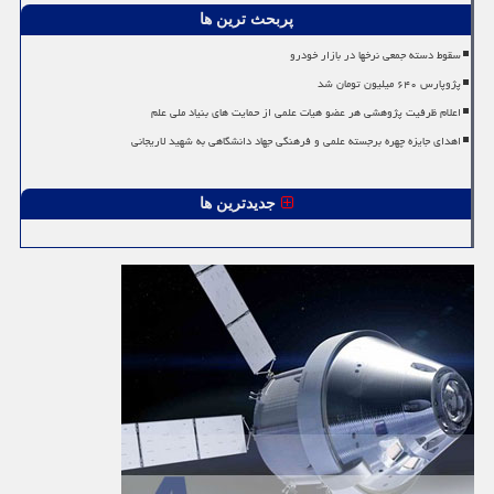
پربحث ترین ها
سقوط دسته جمعی نرخها در بازار خودرو
پژوپارس ۶۴۰ میلیون تومان شد
اعلام ظرفیت پژوهشی هر عضو هیات علمی از حمایت های بنیاد ملی علم
اهدای جایزه چهره برجسته علمی و فرهنگی جهاد دانشگاهی به شهید لاریجانی
جدیدترین ها