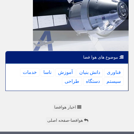
موضوع های هوا فضا
فناوری
دانش بنیان
آموزش
ناسا
خدمات
سیستم
دستگاه
طراحی
اخبار هوافضا
هوافضا-صفحه اصلی