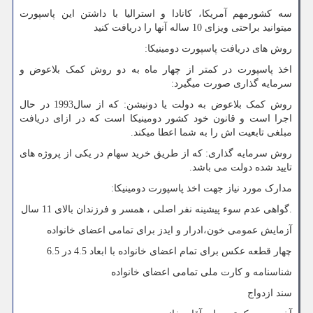
سه کشورمهم آمریکا، کانادا و استرالیا با داشتن این پاسپورت
میتوانید براحتی ویزای 10 ساله آنها را دریافت کنید
روش های دریافت پاسپورت دومینیکا:
اخذ پاسپورت در کمتر از چهار ماه به دو روش کمک بلاعوض و
سرمایه گذاری صورت میگیرد:
روش کمک بلاعوض به دولت یا دونیشن: که از سال1993 در حال
اجرا است و قانون خود کشور دومینیکا است که در ازای دریافت
مبلغی تابعیت اش را به شما اعطا میکند.
روش سرمایه گذاری: که از طریق خرید سهام در یکی از پروژه های
تایید شده دولت می باشد.
مدارک مورد نیاز جهت اخذ پاسپورت دومینیکا:
.گواهی عدم سوء پیشینه نفر اصلی ، همسر و فرزندان بالای 11 سال
آزمایش عمومی خون،ادرار و ایدز برای تمامی اعضای خانواده
چهار قطعه عکس برای تمام اعضای خانواده با ابعاد 4.5 در 6.5
شناسنامه و کارت ملی تمامی اعضای خانواده
سند ازدواج