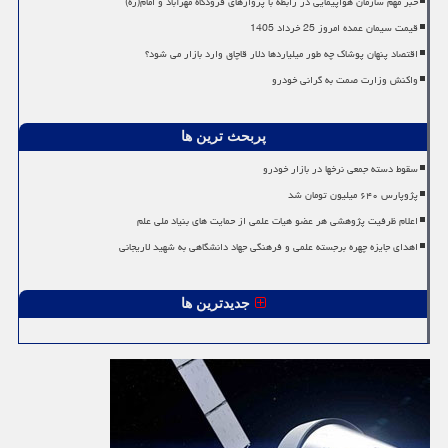
خبر مهم سازمان هواپیمایی در رابطه با پروازهای فرودگاه مهرآباد و امام(ره)
قیمت سیمان عمده امروز 25 خرداد 1405
اقتصاد پنهان پوشاک چه طور میلیاردها دلار قاچاق وارد بازار می شود؟
واکنش وزارت صمت به گرانی خودرو
پربحث ترین ها
سقوط دسته جمعی نرخها در بازار خودرو
پژوپارس ۶۴۰ میلیون تومان شد
اعلام ظرفیت پژوهشی هر عضو هیات علمی از حمایت های بنیاد ملی علم
اهدای جایزه چهره برجسته علمی و فرهنگی جهاد دانشگاهی به شهید لاریجانی
جدیدترین ها