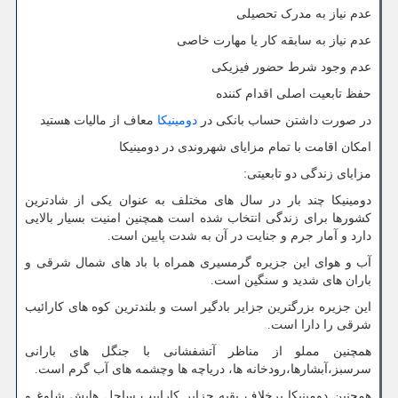
عدم نیاز به مدرک تحصیلی
عدم نیاز به سابقه کار یا مهارت خاصی
عدم وجود شرط حضور فیزیکی
حفظ تابعیت اصلی اقدام کننده
در صورت داشتن حساب بانکی در
دومینیکا
معاف از مالیات هستید
امکان اقامت با تمام مزایای شهروندی در دومینیکا
مزایای زندگی دو تابعیتی:
دومینیکا چند بار در سال های مختلف به عنوان یکی از شادترین
کشورها برای زندگی انتخاب شده است همچنین امنیت بسیار بالایی
دارد و آمار جرم و جنایت در آن به شدت پایین است.
آب و هوای این جزیره گرمسیری همراه با باد های شمال شرقی و
باران های شدید و سنگین است.
این جزیره بزرگترین جزایر بادگیر است و بلندترین کوه های کارائیب
شرقی را دارا است.
همچنین مملو از مناظر آتشفشانی با جنگل های بارانی
سرسبز،آبشارها،رودخانه ها، دریاچه ها وچشمه های آب گرم است.
همچنین دومینیکا برخلاف بقیه جزایر کاراییب ساحل هایش شلوغ و