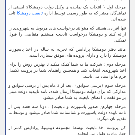
مرحله اول { انتخاب یک نماینده ی وکیل دولت دومینیکا}: لیستی از
نمایندگان معتبر که به طور رسمی توسط اداره
تابعیت دومینیکا
تایید
شده اند.
تنها افرادی هستند که میتوانند درخواست های مربوط به شهروندی را
ارائه کنند و دومینیکا درخواست تابعیت مستقیم متقاضی را قبول
نمیکند.
مانند دفتر دومینیکا پرادایس که تجربه نه ساله در اخذ پاسپورت
دومینیکا را دارد و دارای پرونده های موفق بسیاری است.
مرحله دوم : شرکت ما به شما کمک میکند تا بهترین روش را برای
اخذ شهروندی انتخاب کنید و همچنین راهنمای شما در پروسه تکمیل
فرم ها و اسناد می باشد.
مرحله سوم {برسی سوابق} : بعد از 2 ماه پس از برسی سوابق و
مدارکی که برای دولت دومینیکا ارسال شده، نامه تاییدیه دولت مبنی
بر موافقت با اعطای تابعیت به شما صادر میشود
مرحله چهارم{ صدور پاسپورت و تابعیت} : دوتا سه هفته پس از
نامه تاییده دولت پاسپورت و شناسنامه شما صادر میشود و توسط ما
تقدیم تان میگردد
کل پروسه اخذ تابعیت توسط مجموعه دومینیکا پرادایس کمتر از
چهار ماه به طول می انجامد.