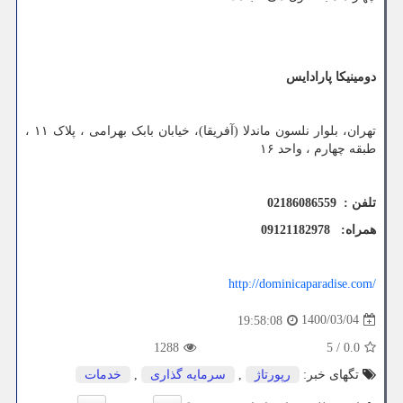
دومینیکا پارادایس
تهران، بلوار نلسون ماندلا (آفریقا)، خیابان بابک بهرامی ، پلاک ۱۱ ،
طبقه چهارم ، واحد ۱۶
تلفن : 02186086559
همراه:
09121182978
http://dominicaparadise.com/
1400/03/04
19:58:08
1288
5
/
0.0
تگهای خبر:
رپورتاژ
,
سرمایه گذاری
,
خدمات