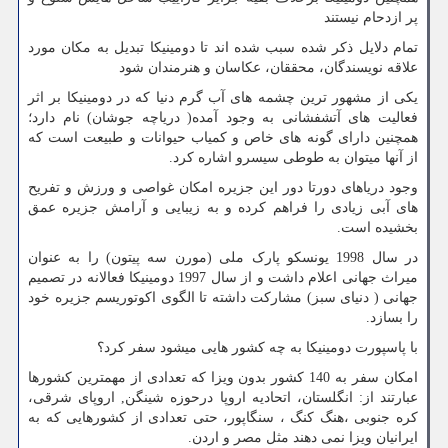
پر ازدحام نیستند
تمام دلایل ذکر شده سبب شده اند تا دومینیکا تبدیل به مکان مورد
علاقه نویسندگان، محققان، عکاسان و هنرمندان شود
یکی از مشهور ترین چشمه های آب گرم دنیا که در دومینیکا بر اثر
فعالیت های آتشفشانی به وجود آمده( دریاچه جوشان) نام دارد؛
همچنین دارای گونه های خاص و کمیاب حیوانات و طبیعت است که
از آنها میتوان به طوطی سیسرو اشاره کرد.
وجود دریاهای دورتا دور این جزیره امکان غواصی و ورزش و تفریح
های آبی زیادی را فراهم کرده و به زیبایی و آرامش جزیره عمق
بخشیده است.
در سال 1998 یونسکو پارک ملی (مورن سه پیتون) را به عنوان
میراث جهانی اعلام داشت و از سال 1997 دومینیکا فعالانه در تصمیم
جهانی ( دنیای سبز) مشارکت داشته تا الگوی اکوتوریسم جزیره خود
را بسازد.
با پاسپورت دومینیکا به چه کشور هایی میشود سفر کرد؟
امکان سفر به 140 کشور بدون ویزا که تعدادی از مهمترین کشورها
عبارتند از: انگلستان، اتحادیه اروپا درحوزه شینگن
,
اروپای شرقی،
کره جنوبی ،هنگ کنگ ، سنگاپور، حتی تعدادی از کشورهایی که به
ایرانیان ویزا نمی دهند مثل مصر و اردن.