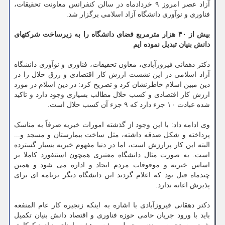
آزاد عصر امروز ۹ خردادماه در سالن کنفرانس معاونت تحقیقات،
فناوری و نوآوری دانشگاه آزاد اسلامی برگزار شد.
بیش از ۴۰ هزار مترمربع فضای دانشگاه را به زیرساخت شرکتهای
دانش بنیان تبدیل نموده ایم
دکتر دهقانی فیروزآبادی، معاون تحقیقات، فناوری و نوآوری دانشگاه
آزاد اسلامی در این نشست ارزش کار اقتصادی و رزق حلال را در
دین مبین اسلام خاطرنشان کرد و تصریح کرد: در دین اسلام در مورد
ارزش کار اقتصادی و کسب حلال مطالب بسیاری وجود دارد و تاکید
شده عبادت ۱۰ جزء دارد که ۹ جزء آن کسب حلال است.
وی ادامه داد: با این وجود از گذشته امورات خیریه صرفاً به مناسک
پرداخته و شکل صدقه داشته، مثل ساخت بیمارستان و مسجد و...
البته این کار پرارزش است، اما در دنیا مفهوم خیریه بسیار گسترده
است. به صورت مثال دانشگاه معتبری همچون استنفورد کاملا بر
اساس خیریه و موقوفات مردم ایجاد و اداره می شود و همین
چندماه قبل بود که اعلام گردید این دانشگاه دیگر برنامه ای برای
پذیرش اعانه ندارد.
دکتر دهقانی فیروزآبادی با اشاره به اینکه زنجیره کار عام المنفعه
باید با ورود جریان حامی حوزه فناوری و اقتصاد دانش بنیان تکمیل