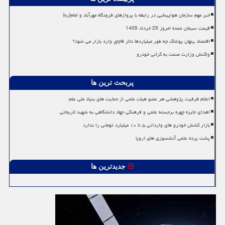
خبر مهم سازمان هواپیمایی در رابطه با پروازهای فرودگاه مهرآباد و امام(ره)
قیمت سیمان عمده امروز 25 خرداد 1405
اقتصاد پنهان پوشاک چه طور میلیاردها دلار قاچاق وارد بازار می شود؟
واکنش وزارت صمت به گرانی خودرو
پربحث ترین ها
اعلام ظرفیت پژوهشی هر عضو هیات علمی از حمایت های بنیاد ملی علم
اهدای جایزه چهره برجسته علمی و فرهنگی جهاد دانشگاهی به شهید لاریجانی
بازار کشش خودرو های وارداتی ۵ تا ۱۰ میلیارد تومانی را ندارد
پشت پرده علمی آتشسوزی های اروپا
جدیدترین ها