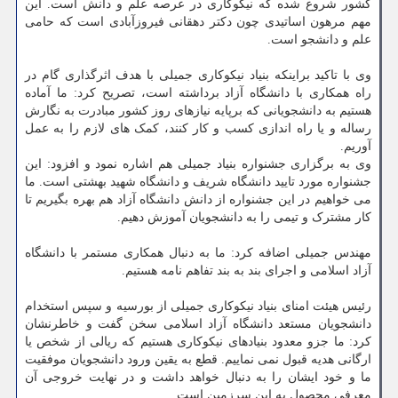
کشور شروع شده که نیکوکاری در عرصه علم و دانش است. این
مهم مرهون اساتیدی چون دکتر دهقانی فیروزآبادی است که حامی
علم و دانشجو است.
وی با تاکید براینکه بنیاد نیکوکاری جمیلی با هدف اثرگذاری گام در
راه همکاری با دانشگاه آزاد برداشته است، تصریح کرد: ما آماده
هستیم به دانشجویانی که برپایه نیازهای روز کشور مبادرت به نگارش
رساله و یا راه اندازی کسب و کار کنند، کمک های لازم را به عمل
آوریم.
وی به برگزاری جشنواره بنیاد جمیلی هم اشاره نمود و افزود: این
جشنواره مورد تایید دانشگاه شریف و دانشگاه شهید بهشتی است. ما
می خواهیم در این جشنواره از دانش دانشگاه آزاد هم بهره بگیریم تا
کار مشترک و تیمی را به دانشجویان آموزش دهیم.
مهندس جمیلی اضافه کرد: ما به دنبال همکاری مستمر با دانشگاه
آزاد اسلامی و اجرای بند به بند تفاهم نامه هستیم.
رئیس هیئت امنای بنیاد نیکوکاری جمیلی از بورسیه و سپس استخدام
دانشجویان مستعد دانشگاه آزاد اسلامی سخن گفت و خاطرنشان
کرد: ما جزو معدود بنیادهای نیکوکاری هستیم که ریالی از شخص یا
ارگانی هدیه قبول نمی نماییم. قطع به یقین ورود دانشجویان موفقیت
ما و خود ایشان را به دنبال خواهد داشت و در نهایت خروجی آن
معرفی محصول به این سرزمین است.