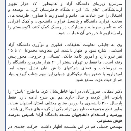
مترمربع زیربنای دانشگاه آزاد و همینطور ۱۷۰ هزار تجهیز
آزمایشگاهی "های تک" این دانشگاه خاطرنشان کرد: ما توسعه و
اشتغال را عین عبادت می دانیم و امیدواریم با هماوری ظرفیت های
سخت افزاری دانشگاه و پتانسیل فراوان دانشجویان و کمک افرادی
که به تأمین سرمایه و مشارکت در ریسک کمک کنند، اکوسیستم را
راه بیندازیم تا خروجی آن عملیات شود.
وی به چابکی معاونت تحقیقات، فناوری و نوآوری دانشگاه آزاد
اسلامی اشاره نمود و اظهار داشت: این معاونت مجموعا ۲۰ تا ۲۵
نفر نیرو دارد و امروز کاملا چابک، عملیاتی و خروجی محور پیش
رفته است. ما فقط در تهران بیشتر از ۴۰ هزار مترمربع دانشگاه را
به زیرساخت و فضای شرکتهای دانش بنیان تبدیل نموده ایم.
امیدواریم با حضور بنیاد نیکوکاری جمیلی این مهم شتاب گیرد و بنیاد
هم از حیث عزت منتفع شود.
دکتر دهقانی فیروزآبادی در انتها خاطرنشان کرد: ما طرح "پایش" را
پایلوت آغاز کردیم و سال جاری هم این طرح ادامه دارد. فقط
پارسال ۳۰۰ دانشجوی ما بورس صنایع مختلف استان اصفهان شدند.
بطور قطع مجموعه صنایع می تواند یکی از گزینه های همکاری باشد.
بورسیه و استخدام دانشجویان مستعد دانشگاه آزاد/ تاسیس مدرسه
هوش مصنوعی
مهندس جمیلی هم در این نشست اظهار داشت: حرکت جدیدی در