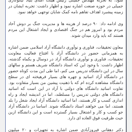
شود، به تجربه مهندس جمیلی رئیس هیئت امنای بنیاد نیکوکاری
جمیلی در حوزه صنعت اشاره نمود و اظهار داشت: تجربه ایشان در
زمینه پیشبرد اهداف تفاهم نامه کمک شایان توجهی خواهد نمود.
وی ادامه داد: ۹۰ درصد از هزینه ها و مدیریت جنگ بر دوش آحاد
مردم بود و امروز هم در جنگ اقتصادی و ایجاد اشتغال این مردم
هستند که باید وارد میدان شوند.
معاون تحقیقات، فناوری و نوآوری دانشگاه آزاد اسلامی ضمن اشاره
به همزمانی حضور در دانشگاه آزاد با افتتاح فعالیت معاونت
تحقیقات، فناوری و نوآوری دانشگاه آزاد در دوسال و یکماه گذشته،
اظهار داشت: با وجود این که استاد دانشگاه شریف هستم و سالهای
سال در این دانشگاه تدریس می کنم، اما طی این مدت کوتاه حضور
در دانشگاه آزاد اساتید و چهره های بسیار فرهیخته ای در سطح
دانشگاه مشاهده کرده ام که با ذهنیت پیشین من بسیار متفاوت بود.
تفاوت اساتید دانشگاه های دولتی با آزاد در این است که اساتید
دانشگاه های دولتی تدریس را مسلطند، اما در اندیشه ایجاد و راه
اندازی کسب و کار هستند، اما اساتید دانشگاه آزاد ایجاد شغل را بلد
هستند، اما می خواهند استاد دانشگاه شوند. اساسا در دانشگاه آزاد
جو کسب و کار و اشتغال بسیار گسترده است و این دانشگاه ازین
حیث ظرفیت فوق العاده ای دارد.
دکتر دهقانی فیروزآبادی ضمن اشاره به تجهیزات و ۲۰ میلیون