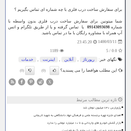
برای سفارش ساخت درب فلزی با چه شماره ای تماس بگیریم ؟
شما میتونین برای سفارش ساخت درب فلزی بدون واسطه با
شماره
09143093698
یا تماس گرفته و یا از طریق تلگرام و اتس
آپ همراه با مشاوره رایگان با ما در تماس باشید.
1400/03/11
23:45:20
1189
5
/
0.0
تگهای خبر:
رپورتاژ
,
آنلاین
,
اینترنت
,
خدمات
این مطلب هوافضا را می پسندید؟
(0)
(0)
X
تازه ترین مطالب مرتبط
پژوپارس ۶۴۰ میلیون تومان شد
اهدای جایزه چهره برجسته علمی و فرهنگی جهاد دانشگاهی به شهید لاریجانی
بازار کشش خودرو های وارداتی ۵ تا ۱۰ میلیارد تومانی را ندارد
مصوبه ۸۵۶ شورای رقابت این جاده یک طرفه است