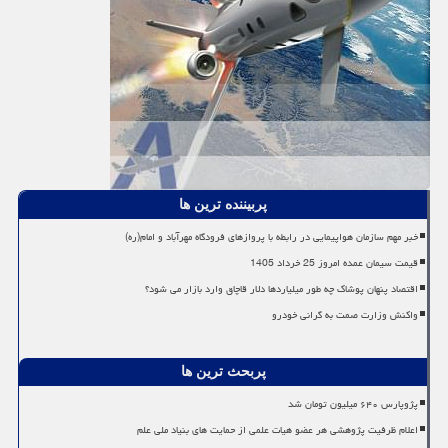
پربیننده ترین ها
خبر مهم سازمان هواپیمایی در رابطه با پروازهای فرودگاه مهرآباد و امام(ره)
قیمت سیمان عمده امروز 25 خرداد 1405
اقتصاد پنهان پوشاک چه طور میلیاردها دلار قاچاق وارد بازار می شود؟
واکنش وزارت صمت به گرانی خودرو
پربحث ترین ها
پژوپارس ۶۴۰ میلیون تومان شد
اعلام ظرفیت پژوهشی هر عضو هیات علمی از حمایت های بنیاد ملی علم