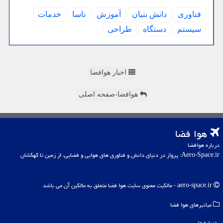
فناوری
دانش بنیان
آموزش
ناسا
خدمات
سیستم
دستگاه
طراحی
اخبار هوافضا
هوافضا-صفحه اصلی
هوا فضا
درباره هوافضا
Aero-Space.ir: پرواز در دنیای دانش و فناوری های هوایی و فضایی، از زمین تا کهکشان
aero-space.ir - مالکیت معنوی سایت هوا فضا متعلق به مالکین آن می باشد
میانبرهای هوا فضا
درباره ما