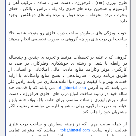
طرح لیزری (cnc) ، فرفورژه ، دست ساز ، ساده ، ترکیب آهن و
آلومنیوم و همچنین نرده های فلزی راه پله ، تراس ، بالکن ، حفای
پنجره ، نرده محوطه ، نرده دیوار و نرده پله های دوبلکس وجود
دارد.
خوب ویژگی های سفارش ساخت درب فلزی رو متوجه شدیم حالا
ساخت این درب های رو چه گروهی به صورت تخصصی انجام میدهند
:
گروهی که با غلبه بر تحصیلات مرتبط و تجربه ی چندین و چندساله
در رابطه با شغل و رشته ی جوشکاری وفلزکاری در صدد به
کارگیری موثر وکارآمد منابع مادی، مالی اطلاعاتی و انسانی از
طریق برنامه ریزی ، سازماندهی ، بسیج منابع وامکانات با ارایه
خدمات بهتر و با کیفیت و روز دنیا اماده همکاری می باشد رادین فلز
می باشد که به آدرس
tofighimetal.com
می باشد که با قدمت چند
ساله خود در زمینه ساخت انواع درب های فلزی فرفورژه ، دست
ساز ، برش لیزری و ساده مناسب برای خانه، باغ، ویلا، خانه باغ و
حیاط به صورت لولایی، ریلی، تاشو و قارمانی توانسته رضایت اکثر
مشتریان خود را جلب کند.
از جمله سایت مهم که در زمینه سفارش و ساخت درب فلزی
فعالیت داره سایت
tofighimetal.com
میباشد که میتوانید تمامی