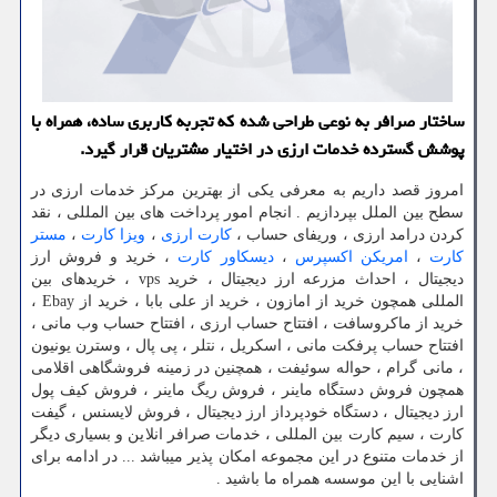
ساختار صرافر به نوعی طراحی شده كه تجربه كاربری ساده، همراه با
پوشش گسترده خدمات ارزی در اختیار مشتریان قرار گیرد.
امروز قصد داریم به معرفی یکی از بهترین مرکز خدمات ارزی در
سطح بین الملل بپردازیم . انجام امور پرداخت های بین المللی ، نقد
کردن درامد ارزی ، وریفای حساب ،
کارت ارزی
،
ویزا کارت
،
مستر
کارت
،
امریکن اکسپرس
،
دیسکاور کارت
، خرید و فروش ارز
دیجیتال ، احداث مزرعه ارز دیجیتال ، خرید
vps
، خریدهای بین
المللی همچون خرید از امازون ، خرید از علی بابا ، خرید از
Ebay
،
خرید از ماکروسافت ، افتتاح حساب ارزی ، افتتاح حساب وب مانی ،
افتتاح حساب پرفکت مانی ، اسکریل ، نتلر ، پی پال ، وسترن یونیون
، مانی گرام ، حواله سوئیفت ، همچنین در زمینه فروشگاهی اقلامی
همچون فروش دستگاه ماینر ، فروش ریگ ماینر ، فروش کیف پول
ارز دیجیتال ، دستگاه خودپرداز ارز دیجیتال ، فروش لایسنس ، گیفت
کارت ، سیم کارت بین المللی ، خدمات صرافر انلاین و بسیاری دیگر
از خدمات متنوع در این مجموعه امکان پذیر میباشد ... در ادامه برای
اشنایی با این موسسه همراه ما باشید .