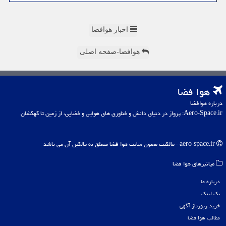
اخبار هوافضا
هوافضا-صفحه اصلی
هوا فضا
درباره هوافضا
Aero-Space.ir: پرواز در دنیای دانش و فناوری های هوایی و فضایی، از زمین تا کهکشان
aero-space.ir - مالکیت معنوی سایت هوا فضا متعلق به مالکین آن می باشد
میانبرهای هوا فضا
درباره ما
بک لینک
خرید رپورتاژ آگهی
مطالب هوا فضا