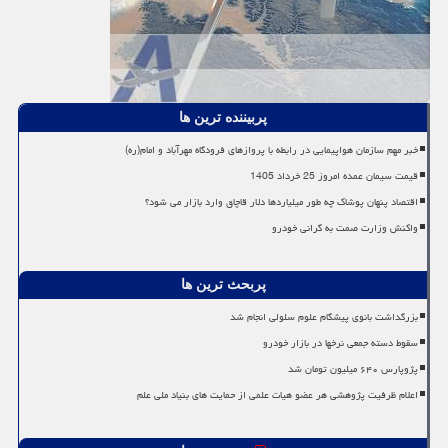
پربیننده ترین ها
خبر مهم سازمان هواپیمایی در رابطه با پروازهای فرودگاه مهرآباد و امام(ره)
قیمت سیمان عمده امروز 25 خرداد 1405
اقتصاد پنهان پوشاک چه طور میلیاردها دلار قاچاق وارد بازار می شود؟
واکنش وزارت صمت به گرانی خودرو
پربحث ترین ها
بزرگداشت بانوی پیشگام علوم سلولی انجام شد
سقوط دسته جمعی نرخها در بازار خودرو
پژوپارس ۶۴۰ میلیون تومان شد
اعلام ظرفیت پژوهشی هر عضو هیات علمی از حمایت های بنیاد ملی علم