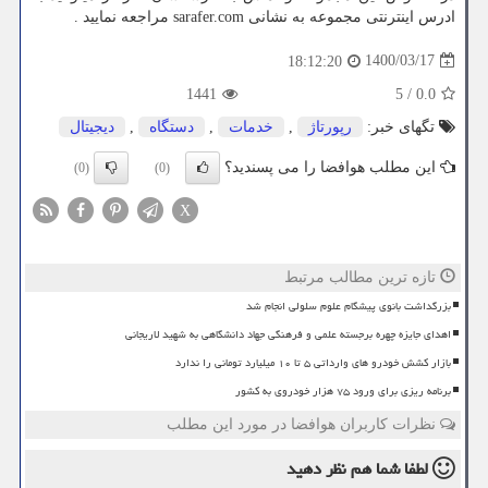
ادرس اینترنتی مجموعه به نشانی
sarafer.com
مراجعه نمایید .
1400/03/17
18:12:20
1441
5
/
0.0
تگهای خبر:
رپورتاژ
,
خدمات
,
دستگاه
,
دیجیتال
این مطلب هوافضا را می پسندید؟
(0)
(0)
X
تازه ترین مطالب مرتبط
بزرگداشت بانوی پیشگام علوم سلولی انجام شد
اهدای جایزه چهره برجسته علمی و فرهنگی جهاد دانشگاهی به شهید لاریجانی
بازار کشش خودرو های وارداتی ۵ تا ۱۰ میلیارد تومانی را ندارد
برنامه ریزی برای ورود ۷۵ هزار خودروی به کشور
نظرات کاربران هوافضا در مورد این مطلب
لطفا شما هم
نظر دهید