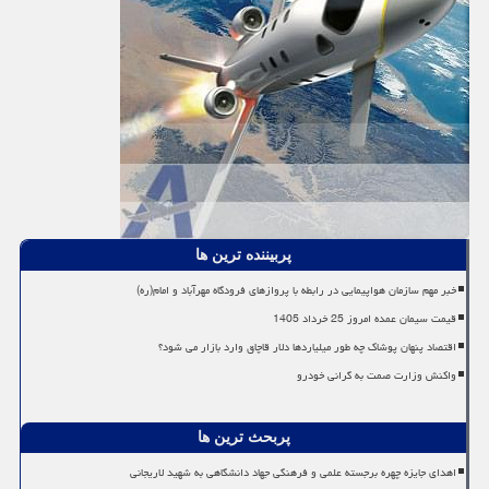
پربیننده ترین ها
خبر مهم سازمان هواپیمایی در رابطه با پروازهای فرودگاه مهرآباد و امام(ره)
قیمت سیمان عمده امروز 25 خرداد 1405
اقتصاد پنهان پوشاک چه طور میلیاردها دلار قاچاق وارد بازار می شود؟
واکنش وزارت صمت به گرانی خودرو
پربحث ترین ها
اهدای جایزه چهره برجسته علمی و فرهنگی جهاد دانشگاهی به شهید لاریجانی