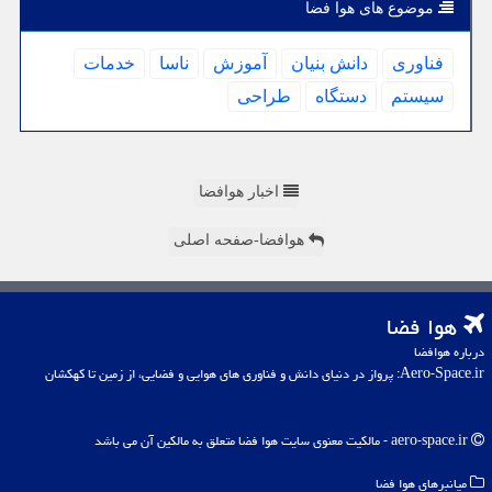
موضوع های هوا فضا
فناوری
دانش بنیان
آموزش
ناسا
خدمات
سیستم
دستگاه
طراحی
اخبار هوافضا
هوافضا-صفحه اصلی
هوا فضا
درباره هوافضا
Aero-Space.ir: پرواز در دنیای دانش و فناوری های هوایی و فضایی، از زمین تا کهکشان
aero-space.ir - مالکیت معنوی سایت هوا فضا متعلق به مالکین آن می باشد
میانبرهای هوا فضا