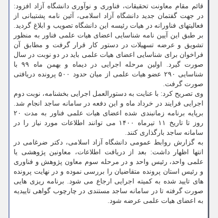
قائم مقام معاونت تحقیقات، فناوری و نوآوری دانشگاه آزاد افزود:
در جهت گفتمان جدید دانشگاه آزاد اسلامی، آئین نامه پشتیبانی از
فعالیتهای فناورانه در هیات رئیسه این دانشگاه تصویب و ابلاغ گردید.
بر طبق این آیین نامه شناسایی اعضای هیات علمی فناور به منظور
تشویق و عرضه تسهیلات در دستور کار قرار گرفت و مطابق آن
فراخوان برای شناسایی اعضای هیات علمی باید در دو نوبت در سال
صورت گیرد. اولین مرحله اجرایی در دیماه و بهمن ماه ۹۹ با
شناسایی ۲۹۰ عضو هیات علمی از میان حدود ۵۰۰ پرونده دریافتی
صورت گرفت.
وی تصریح کرد: با عنایت به دستورالعمل اجرایی بخشنامه، نوبت دوم
اجرایی فرایند در خرداد ماه و این دفعه در سامانه ساجد انجام شد.
برپایه برنامه زمانبندی شده اعضای هیات علمی فناور به مدت ۲۰
روز تا تاریخ ۱۱ تیرماه ۱۴۰۰ می توانند اطلاعات مورد نیاز را در
سامانه ساجد بارگذاری کنند.
به گزارش روابط عمومی دانشگاه آزاد اسلامی، دکتر ضرغامی در
انتها اظهار داشت: بعد از دریافت اطلاعات، معاونین پژوهشی یا
علمی واحد، رئیس واحد و در مرحله سوم معاون پژوهش و فناوری
و رئیس استان پرونده متقاضیان را بررسی نموده و در نهایت پرونده
های تایید شده به کمیته اجرایی ارجاع می شود. برنامه ریزی هایی
صورت گرفته تا در سامانه ساجد مستندی در چارچوب گواهی تاییدیه
به اعضای هیات علمی عرضه شود.