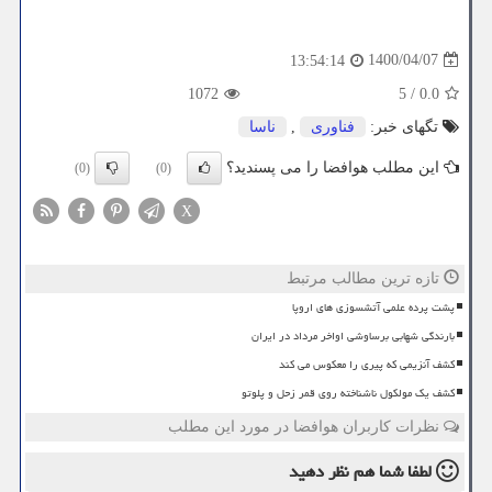
1400/04/07
13:54:14
1072
5
/
0.0
تگهای خبر:
فناوری
,
ناسا
این مطلب هوافضا را می پسندید؟
(0)
(0)
X
تازه ترین مطالب مرتبط
پشت پرده علمی آتشسوزی های اروپا
بارندگی شهابی برساوشی اواخر مرداد در ایران
کشف آنزیمی که پیری را معکوس می کند
کشف یک مولکول ناشناخته روی قمر زحل و پلوتو
نظرات کاربران هوافضا در مورد این مطلب
لطفا شما هم
نظر دهید