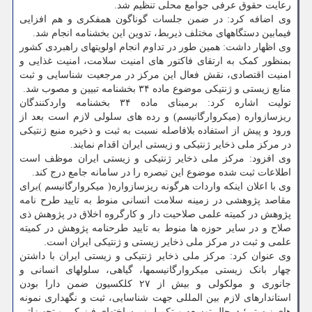
رعایت حقوق عرفی جوامع محلی تنظیم شد.
وی اضافه کرد: در ضمن جلسات گوناگون همفکری و هم افزایی
فیمابین دستگاههای مختلف ذیربط، تدوین این بخشنامه انجام شد.
وی اظهار داشت: همین طور در تداوم انجام اولویتهای راهبردی کشور
بمنظور کمک به ارتقای فاکتور های امنیت سلامت، امنیت غذایی و
امنیت اقتصادی، نقش فعال این مرکز در مرجعیت شناسایی و ثبت
منابع زیستی و ژنتیکی موضوع ماده ۳۴ بخشنامه تبیین و مصوب شد.
تولیت اشاره کرد: برمبنای ماده ۳۴ بخشنامه واردکنندگان
ریزسازواره (میکروارگانیسم) و رده های سلولی لازم است بعد از
ورود و پیش از استفاده بلافاصله نسبت به ثبت و ذخیره منبع ژنتیکی
در مرکز ملی ذخایر ژنتیکی و زیستی ایران اقدام نمایند.
وی افزود: مرکز ملی ذخایر ژنتیکی و زیستی ایران موظف است
اطلاعات ثبت شده موضوع این تبصره را در سامانه جامع درج کند.
وی با اعلان اینکه واردات هرگونه ریزسازواره( میکروارگانیسم )برای
مقاصد پژوهشی در زمینه سلامت انسانی منوط به تایید طرح نامه
پژوهش در کمیته علمی صلاحیت دار و کارگروه اخلاق در پژوهش ذی
صلاح و در سایر حوزه ها منوط به تایید طرحنامه پژوهش در کمیته
علمی و ثبت در مرکز ملی ذخایر زیستی و ژنتیکی ایران است.
وی عنوان کرد: مرکز ملی ذخایر ژنتیکی و زیستی ایران با داشتن
چهار بانک زیستی میکروارگانیسمها، گیاهی، سلولهای انسانی و
جانوری و مولکولی و بیش از ۲۷ کلکسیون ضمن دارا بودن
استاندارهای لازم بین المللی جهت شناسایی، ثبت و نگهداری نمونه
های زیستی؛ درحال توسعه و تکمیل زیرساختهای فیزیکی و تجهیزاتی