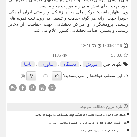
خود جهت ایفای نقش ملی و ماموریت محوله است.
وی اظهار داشت: مرکز ملی ذخایر ژنتیکی و زیستی ایران آمادگی
خودرا جهت ارائه هر گونه خدمت و تسهیل در روند ثبت نمونه های
زیستی پژوهشگران و مراکز تحقیقاتی جهت حفاظت از ذخایر
زیستی و پیشبرد اهداف تحقیقاتی کشور اعلام می کند.
1400/04/16
12:51:59
1195
5
/
0.0
تگهای خبر:
آموزش
,
دستگاه
,
فناوری
,
ناسا
این مطلب هوافضا را می پسندید؟
(0)
(0)
X
تازه ترین مطالب مرتبط
اهدای جایزه چهره برجسته علمی و فرهنگی جهاد دانشگاهی به شهید لاریجانی
بازار کشش خودرو های وارداتی ۵ تا ۱۰ میلیارد تومانی را ندارد
پشت پرده علمی آتشسوزی های اروپا