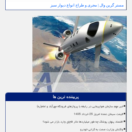
مستر گرین وال | مجری و طراح انواع دیوار سبز
پربیننده ترین ها
خبر مهم سازمان هواپیمایی در رابطه با پروازهای فرودگاه مهرآباد و امام(ره)
قیمت سیمان عمده امروز 25 خرداد 1405
اقتصاد پنهان پوشاک چه طور میلیاردها دلار قاچاق وارد بازار می شود؟
واکنش وزارت صمت به گرانی خودرو