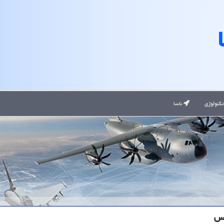
کنولوژی
ناسا
نس