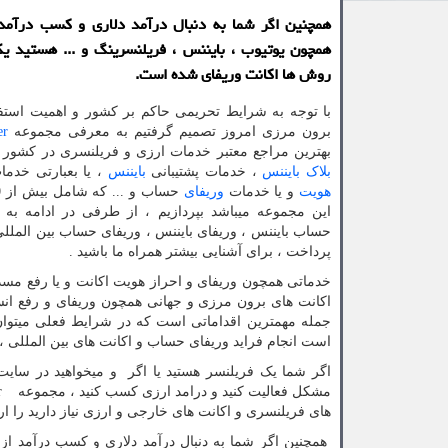
همچنین اگر شما به دنبال درآمد دلاری و كسب درآمد ا
همچون یوتیوب ، بایننس ، فریلنسرینگ و ... هستید یك
روش ها اكانت وریفای شده است.
با توجه به شرایط تحریمی حاکم بر کشور و اهمیت استف
برون مرزی امروز تصمیم گرفتیم به معرفی مجموعه
er
بهترین مراجع معتبر خدمات ارزی و فریلنسری در کشور 
بلاک بایننس
، خدمات پشتیبانی
بایننس
، یا بعبارتی خدم
هویت
و یا خدمات
وریفای
این مجموعه میباشد بپردازیم ، از طرفی در ادامه به 
حساب بایننس ، وریفای بایننس ، وریفای حساب بین المللی 
پرداخت ، برای آشنایی بیشتر همراه ما باشید .
خدماتی همچون وریفای و احراز هویت اکانت و یا رفع م
اکانت های برون مرزی و جهانی همچون وریفای و رفع انسد
جمله مهمترین اقداماتی است که در شرایط فعلی میتوان د
است انجام فراید وریفای حساب و اکانت های بین المللی ، ر
اگر شما یک فریلنسر هستید یا اگر و میخواهید در سایت
مشکل فعالیت کنید و درامد ارزی کسب کنید ، مجموعه
r
های فریلنسری و اکانت های خارجی و ارزی نیاز دارید را ار
همچنین اگر شما به دنبال درآمد دلاری و کسب درآمد از ا