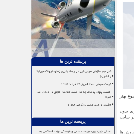
پربیننده ترین ها
خبر مهم سازمان هواپیمایی در رابطه با پروازهای فرودگاه مهرآباد
و امام(ره)
قیمت سیمان عمده امروز 25 خرداد 1405
اقتصاد پنهان پوشاک چه طور میلیاردها دلار قاچاق وارد بازار می
شود؟
وع بهتر
واکنش وزارت صمت به گرانی خودرو
زی بدون
در سایت
پربحث ترین ها
اهدای جایزه چهره برجسته علمی و فرهنگی جهاد دانشگاهی به
 روش ها