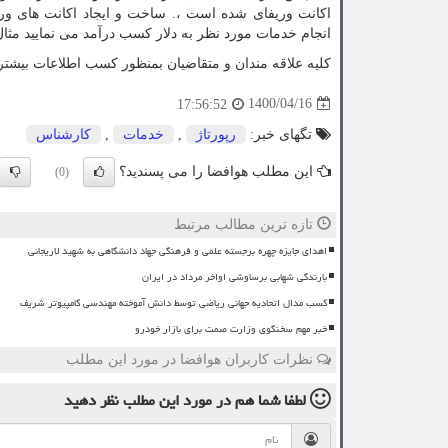
اکانت وریفای شده است ،. ساخت و ایجاد اکانت های وری
انجام خدمات مورد نظر به دلار کسب درآمد می نمایید مثال
کلیه علاقه مندان و متقاضیان بمنظور کسب اطلاعات بیشتر
1400/04/16
17:56:52
تگهای خبر:
رپورتاژ
,
خدمات
,
كارشناس
این مطلب هوافضا را می پسندید؟
(0)
تازه ترین مطالب مرتبط
اهدای جایزه چهره برجسته علمی و فرهنگی جهاد دانشگاهی به شهید لاریجانی
بارندگی شهابی برساوشی اواخر مرداد در ایران
کسب مدال اتحادیه جهانی ریاضی توسط دانش آموخته مهندسی کامپیوتر شریف
خبر مهم سخنگوی وزارت صمت برای بازار خودرو
نظرات کاربران هوافضا در مورد این مطلب
لطفا شما هم
در مورد این مطلب
نظر دهید