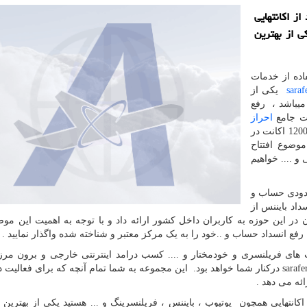
ز اكانتهایی
ی از بهترین
اده از خدمات
saraf
یکی از
میباشد ، رفع
ات جامع
احراز
حساب و ... که شامل بیش از 1200 اکانت در
موضوع افتتاح
و .... خواهیم
سدودی حساب و
اد بایننس از
ر این حوزه به کاربران داخل کشور ارائه داد و با توجه به اهمیت این موض
فع انسداد حساب و ..خود را به یک مرکز معتبر و شناخته شده واگذار نمایید .
 های فریلنسری و خودمختار و .... کسب درامد اینترنتی خارجی و برون مر
sarafe
درکنار شما خواهد بود. این مجموعه به شما تمام آنچه که برای فعالیت 
ائه می دهد .
کانتهایی همچون یوتیوب ، بایننس ، فریلنسرینگ و ... هستید یکی از بهترین