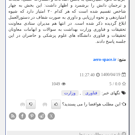
و ترجمان دانش را برشمرد و اظهار داشت: این بخش به چهار
شاخص تقسیم شده است که هر کدام ۲۰ امتیاز دارد که شیوه
امتیازدهی و نحوه ارزیابی و داوری به صورت شفاف در دستورالعمل
ابلاغ گردیده ذکر شده است. در انتها هم مدیران ستادی معاونت
تحقیقات و فناوری وزارت بهداشت به سوالات و ابهامات معاونان
تحقیقات و فناوری دانشگاه های علوم پزشکی و حاضران در این
جلسه پاسخ دادند.
منبع:
aero-space.ir
1400/04/19
11:27:40
1049
5
/
0.0
تگهای خبر:
فناوری
,
وزارت
این مطلب هوافضا را می پسندید؟
(0)
(0)
X
تازه ترین مطالب مرتبط