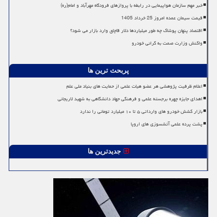
خبر مهم سازمان هواپیمایی در رابطه با پروازهای فرودگاه مهرآباد و امام(ره)
قیمت سیمان عمده امروز 25 خرداد 1405
اقتصاد پنهان پوشاک چه طور میلیاردها دلار قاچاق وارد بازار می شود؟
واکنش وزارت صمت به گرانی خودرو
پربحث ترین ها
اعلام ظرفیت پژوهشی هر عضو هیات علمی از حمایت های بنیاد ملی علم
اهدای جایزه چهره برجسته علمی و فرهنگی جهاد دانشگاهی به شهید لاریجانی
بازار کشش خودرو های وارداتی ۵ تا ۱۰ میلیارد تومانی را ندارد
پشت پرده علمی آتشسوزی های اروپا
جدیدترین ها