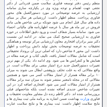
منظم رئیس دفتر توسعه فناوری سلامت ضمن قدردانی از دکتر
نجفی جهت اهتمام و توجه ویژه وی در یکپارچه سازی سامانه
ارزشیابی به عرضه توضیحاتی در مورد دستورالعمل های محور
فناوری پرداخت. منظم اظهار داشت: ارزشیابی هر سال بر مبنای
داده های سال قبل انجام می شود چونکه برخی شاخص هایی مانند
فروش در تیر ماه هر سال با عرضه اظهارنامه های مالیاتی احصاء
می شود. سامانه بسیار شفاف است و ورود دقیق اطلاعات در حوزه
فناوری به ارزشیابی صحیح کمک می نماید. در ادامه این نشست
دکتر منیر برادران افتخاری معاون ارزشیابی مرکز توسعه و هماهنگی
تحقیقات به عرضه توضیحات بخش تولید دانش پرداخت و اظهار
داشت: این محور ۸ شاخص دارد که اصلی ترین آن برونداد تحقیقاتی
است که شامل مقالات انتشار یافته، تالیف کتاب و عرضه مقاله در
همایش ها و کنفرانس ها می شود. وی ادامه داد: یکی از مهم ترین
تغییرات دستورالعمل جدید درج امتیاز منفی برای مقالات است. در
واقع مقالاتی که به علت تخلف پژوهشی ابطال می شوند به میزان
۱۰ برابر مقاله همتراز از امتیاز مقالات کسر می شود و همچنین
مقالاتی که در مجله نامعتبر منتشر شوند به میزان سه برابر مقالات
همتراز از امتیاز مقالات کسر می شود. افتخاری اضافه کرد: در این
تغییرات شاخص جدیدی اضافه نشده است بلکه شاخصهای قبلی
بروزرسانی شده اند. دکتر کاظم زنده دل مشاور معاونت تحقیقات و
فناوری
وزارت
بهداشت ضمن اشاره به برنامه ملی ثبت بیماری ها و
نتایج سلامت اظهار داشت: ثبت بیماری ها و نتایج سلامت عبارت