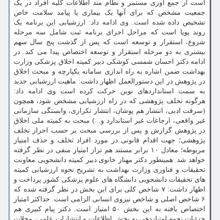
است از جمع آوری مستمر و نظام مند اطلاعات کلیه افراد در یک
جمعیت مشخص که برای آنها یک بیماری یا پیامد سلامت خاص
تشخیص داده شده است. وی ادامه داد: ارزشیابی این برنامه یک
روند پویا است که مراحل اجرای برنامه ثبت شامل سه مرحله
شروع، استقرار و توسعه است که پس از گذشت پنج سال سهم
بیشتری به دو مرحله استقرار و توسعه اختصاص پیدا می کند. در
ادامه دکتر احسان شمسی کوشکی دبیر کمیته اخلاق پزشکی وزارت
بهداشت ضمن اشاره به راه اندازی سامانه یکپارچه و مبحث اخلاق
در پژوهش در این دستورالعمل اظهار داشت: ماهیت ارزشیابی جدید
به سمت استانداردهای نوین حرکت کرده است وی ادامه داد:
هرگونه تخلف پژوهشی که در راه ارزشیابی مشخص شود، همچون
(سرقت ادبی، انتشار هم پوشان، انتشار تکراری، وابستگی سازمانی
غیر واقعی، ارجاعات غیر استاندارد و...) مبحث به کمیته ملی اخلاق
در پژوهش گزارش و پس از بررسی مبحث بر حسب احراز تخلف
پژوهشی؛ جهت اقدام قانونی در مورد افراد تخلف و حذف امتیاز
مربوطه؛ معادل ۱۰ برابر مستند هم تراز امتیاز منفی در نظر گرفته
خواهد شد. همینطور دکتر مهناز خانوی دبیر کمیته دانشجویی معاونت
تحقیقات و فناوری وزارت بهداشت به تشریح نحوه ارزشیابی کمیته
های تحقیقات دانشجویی دانشگاه های علوم پزشکی کشور پرداخت و
اظهار داشت: ۷ شاخص کلی برای این بخش در نظر گرفته شده که
۶ شاخص اصلی و شاخص نیروی انسانی الزامی است. حداکثر امتیاز
اختصاص یافته به این بخش ۵۰ امتیاز است. دکتر پیام کبیری هم
جزئیات نحوه امتیازدهی به بخش اطلاعات و انتشارات علمی، مجلات