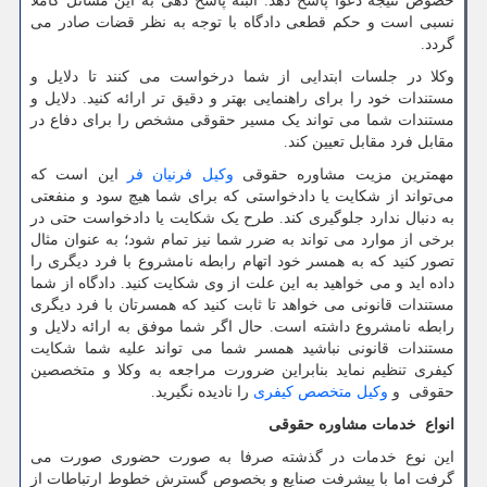
خصوص نتیجه دعوا پاسخ دهد. البته پاسخ دهی به این مسائل کاملاً
نسبی است و حکم قطعی دادگاه با توجه به نظر قضات صادر می
گردد.
وکلا در جلسات ابتدایی از شما درخواست می کنند تا دلایل و
مستندات خود را برای راهنمایی بهتر و دقیق تر ارائه کنید. دلایل و
مستندات شما می تواند یک مسیر حقوقی مشخص را برای دفاع در
مقابل فرد مقابل تعیین کند.
مهمترین مزیت مشاوره حقوقی
وکیل فرنیان فر
این است که
می‌تواند از شکایت یا دادخواستی که برای شما هیچ سود و منفعتی
به دنبال ندارد جلوگیری کند. طرح یک شکایت یا دادخواست حتی در
برخی از موارد می تواند به ضرر شما نیز تمام شود؛ به عنوان مثال
تصور کنید که به همسر خود اتهام رابطه نامشروع با فرد دیگری را
داده اید و می خواهید به این علت از وی شکایت کنید. دادگاه از شما
مستندات قانونی می خواهد تا ثابت کنید که همسرتان با فرد دیگری
رابطه نامشروع داشته است. حال اگر شما موفق به ارائه دلایل و
مستندات قانونی نباشید همسر شما می تواند علیه شما شکایت
کیفری تنظیم نماید بنابراین ضرورت مراجعه به وکلا و متخصصین
حقوقی و
وکیل متخصص کیفری
را نادیده نگیرید.
انواع خدمات مشاوره حقوقی
این نوع خدمات در گذشته صرفا به صورت حضوری صورت می
گرفت اما با پیشرفت صنایع و بخصوص گسترش خطوط ارتباطات از