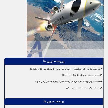
پربیننده ترین ها
خبر مهم سازمان هواپیمایی در رابطه با پروازهای فرودگاه مهرآباد و امام(ره)
قیمت سیمان عمده امروز 25 خرداد 1405
اقتصاد پنهان پوشاک چه طور میلیاردها دلار قاچاق وارد بازار می شود؟
واکنش وزارت صمت به گرانی خودرو
پربحث ترین ها