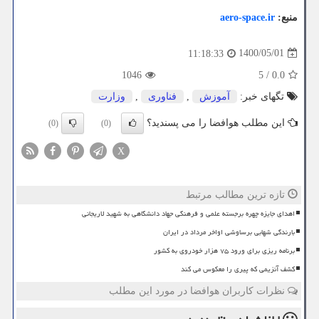
منبع:
aero-space.ir
1400/05/01
11:18:33
1046
5
/
0.0
تگهای خبر:
آموزش
,
فناوری
,
وزارت
این مطلب هوافضا را می پسندید؟
(0)
(0)
X
تازه ترین مطالب مرتبط
اهدای جایزه چهره برجسته علمی و فرهنگی جهاد دانشگاهی به شهید لاریجانی
بارندگی شهابی برساوشی اواخر مرداد در ایران
برنامه ریزی برای ورود ۷۵ هزار خودروی به کشور
کشف آنزیمی که پیری را معکوس می کند
نظرات کاربران هوافضا در مورد این مطلب