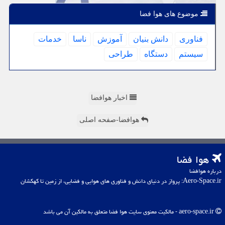
موضوع های هوا فضا
فناوری
دانش بنیان
آموزش
ناسا
خدمات
سیستم
دستگاه
طراحی
اخبار هوافضا
هوافضا-صفحه اصلی
هوا فضا
درباره هوافضا
Aero-Space.ir: پرواز در دنیای دانش و فناوری های هوایی و فضایی، از زمین تا کهکشان
aero-space.ir - مالکیت معنوی سایت هوا فضا متعلق به مالکین آن می باشد