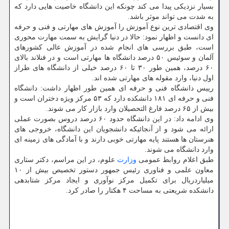
بسیار نزدیکی پیدا می کند چونکه این دانشگاه خاصیت هایی دارد که
به شدت می تواند موثر باشد.
وی اقتصادی ترین نوع آموزش را آموزش های مهارتی و فنی و حرفه
ای دانست و اظهار نمود: حالا در دنیا گرایش به سمت مهارت محوری
است، طبق بررسی های انجام شده در آموزش عالی کشورهای
آلمان و سوئیس ۵۰ درصد دانشگاه ها مهارتی است و در فنلاند بالای
۶۰ درصد، همین طور ۳۰ تا ۶۰ درصد خیلی از دانشگاه های طراز
اول دنیا، وارد مقوله های مهارتی شده اند.
رییس دانشگاه فنی و حرفه ای همین طور اظهار داشت: دانشگاه
فنی و حرفه ای ۱۸۱ دانشکده دارد که ۵۳ مرکز ویژه دختران است و
بیش از ۶۵ درصد فارغ التحصیلان وارد بازار کار می شوند.
وی ادامه داد: در این دانشگاه حدود ۶۰ درصد دروس بصورت عملی
ارائه می شود و از آنجائیکه دانشجویان این دانشگاه، خروجی های
هنرستان ها هستند پایه مهارتی خوبی دارند و با آمادگی های زمینه ای
وارد دانشگاه می شوند.
طبق اعلام روابط عمومی
وزارت
علوم، در این مراسم، دکتر ستاری
معاون علمی و فناوری رئیس جمهور دستور تخصیص بیش از ۱۰
میلیاردریال برای تکمیل مرکز نوآوری و ایجاد مرکز شتابدهی
دانشکده شریعتی به مساحت ۴ هکتار را صادر کرد.