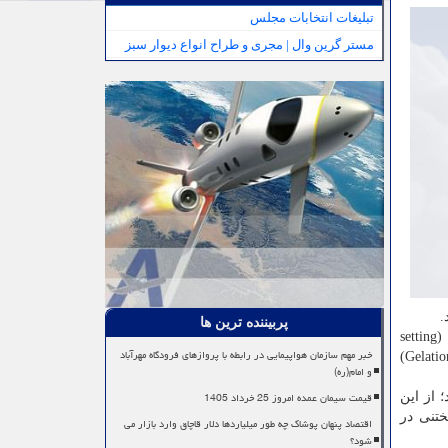
تبلیغات انتخابات مجلس
مستر گرین وال | مجری و طراح انواع دیوار سبز
.
پربیننده ترین ها
در ساخت نسوزهای ریختنی از بایندرهای مختلفی همچون بایندرهای کلوئیدی استفاده می شود. بایندرهای کلوئیدی در مرحله سفت شدن (setting
خبر مهم سازمان هواپیمایی در رابطه با پروازهای فرودگاه مهرآباد
process) با دیگر ذرات دیرگداز ترکیب می شوند و ذرات کلویید با یکدیگر به شکل زنجیره هایی متصل می شوند که به این فرایند انعقاد (Gelation)
و امام(ره)
قیمت سیمان عمده امروز 25 خرداد 1405
 از این
ختنی در
اقتصاد پنهان پوشاک چه طور میلیاردها دلار قاچاق وارد بازار می
شود؟