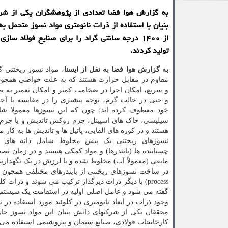
به گزارش هوا فضا تعدادی از پژوهشگران یکی از شر
بنیان با استفاده از ذرات نانومتری مواد نسوز متحمل به
از ۱۴۰۰ درجه سانتی گراد را برای صنایع فولاد ساز
تولید کردند.
به گزارش هوا فضا به نقل از ایسنا
، مواد نسوز ریختنی گ
مقاوم در مقابل حرارت هستند که به علت خواصی همچ
و سریع، امکان اجرا در ضخامت کمتر و امکان تعمیر به
و حتی در حالت گرم، توجه بیشتری را در مقایسه با آج
خود معطوف کرده اند؛ چون که این نسوزها معمولا ش
سیلیسی، خاک های اسپینل، جرم روکش تاندیش و یا جرم ه
هستند و در کوره های القایی، پاتیل ها و تاندیش ها به کار م
نسوزهای ریختنی یک پیش مخلوط شامل دانه های نس
چسباننده ها (بایندرها) و مواد کمکی هستند و در زمان نصب
مایعی (معمولاً آب) مخلوط شده و با لرزش در یک نگهدارن
گفته می شود و عامل اصلی اولیه در استقامت یک سیستم
وجود ذرات در ابعاد نانومتری در کلوئید مورد استفاده در
محققان یکی از شرکتهای دانش بنیان این مواد نسوز حاو
کارخانجات فولادی، صنایع سیمان و پتروشیمی استفاده می