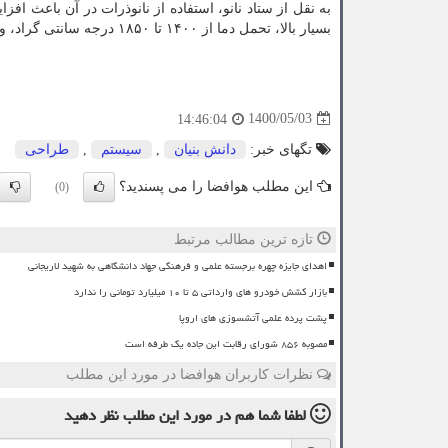
به نقل از ستاد نانو، استفاده از نانوذرات در آن با
بسیار بالا، تحمل دما از ۱۴۰۰ تا ۱۸۵۰ درجه سانتی گراد، وجود نانوذرات با ابعاد کمتر از ۵۰ نانومتر از مزیت های این محصول به حساب می آید.
1400/05/03
14:46:04
تگهای خبر:
دانش بنیان
,
سیستم
,
طراحی
این مطلب هوافضا را می پسندید؟
(0)
تازه ترین مطالب مرتبط
اهدای جایزه چهره برجسته علمی و فرهنگی جهاد دانشگاهی به شهید لاریجانی
بازار کشش خودرو های وارداتی ۵ تا ۱۰ میلیارد تومانی را ندارد
پشت پرده علمی آتشسوزی های اروپا
مصوبه ۸۵۶ شورای رقابت این جاده یک طرفه است
نظرات کاربران هوافضا در مورد این مطلب
لطفا شما هم
در مورد این مطلب
نظر دهید