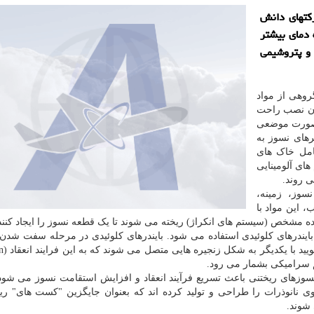
کتهای دانش
 دمای بیشتر
ی و پتروشیمی
روهی از مواد
ون نصب راحت
 صورت موضعی
رهای نسوز به
امل خاک های
ای آلومینایی
ی روند.
وز، زمینه،
، این مواد با
ده مشخص (سیستم های انکراژ) ریخته می شوند تا یک قطعه نسوز را ایجاد کنند
 سرامیکی بشمار می رود.
 نسوزهای ریختنی باعث تسریع فرآیند انعقاد و افزایش استقامت نسوز می شود؛
ی نانوذرات را طراحی و تولید کرده اند که بعنوان جایگزین "کست های" ری
 شوند.