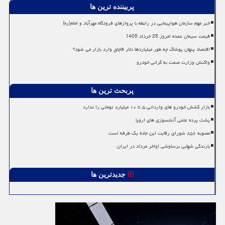
پربیننده ترین ها
خبر مهم سازمان هواپیمایی در رابطه با پروازهای فرودگاه مهرآباد و امام(ره)
قیمت سیمان عمده امروز 25 خرداد 1405
اقتصاد پنهان پوشاک چه طور میلیاردها دلار قاچاق وارد بازار می شود؟
واکنش وزارت صمت به گرانی خودرو
پربحث ترین ها
بازار کشش خودرو های وارداتی ۵ تا ۱۰ میلیارد تومانی را ندارد
پشت پرده علمی آتشسوزی های اروپا
مصوبه ۸۵۶ شورای رقابت این جاده یک طرفه است
بارندگی شهابی برساوشی اواخر مرداد در ایران
جدیدترین ها