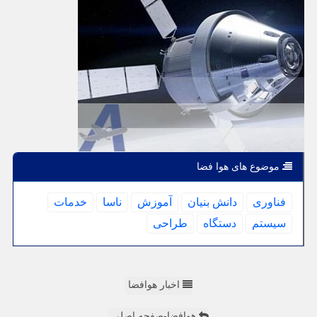
موضوع های هوا فضا
فناوری
دانش بنیان
آموزش
ناسا
خدمات
سیستم
دستگاه
طراحی
اخبار هوافضا
هوافضا-صفحه اصلی