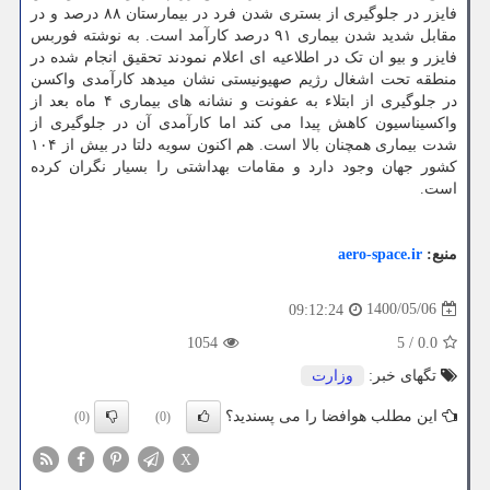
فایزر در جلوگیری از بستری شدن فرد در بیمارستان ۸۸ درصد و در
مقابل شدید شدن بیماری ۹۱ درصد کارآمد است. به نوشته فوربس
فایزر و بیو ان تک در اطلاعیه ای اعلام نمودند تحقیق انجام شده در
منطقه تحت اشغال رژیم صهیونیستی نشان میدهد کارآمدی واکسن
در جلوگیری از ابتلاء به عفونت و نشانه های بیماری ۴ ماه بعد از
واکسیناسیون کاهش پیدا می کند اما کارآمدی آن در جلوگیری از
شدت بیماری همچنان بالا است. هم اکنون سویه دلتا در بیش از ۱۰۴
کشور جهان وجود دارد و مقامات بهداشتی را بسیار نگران کرده
است.
منبع:
aero-space.ir
1400/05/06
09:12:24
1054
5
/
0.0
تگهای خبر:
وزارت
این مطلب هوافضا را می پسندید؟
(0)
(0)
X