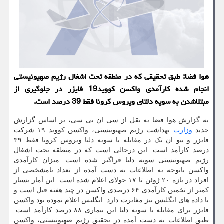
هوا فضا: طبق تحقیقی که در منطقه تحت اشغال رژیم صهیونیستی
انجام شده کارآمدی واکسن کووید19 فایزر در جلوگیری از
مبتلاشدن به سویه دلتای ویروس کرونا فقط 39 درصد است.
به گزارش هوا فضا به نقل از سی ان بی سی، بر اساس گزارش
جدید
وزارت
بهداشت رژیم صهیونیستی، واکسن کووید ۱۹ شرکت
فایزر و بیو ان تک در مقابله با سویه دلتا ویروس کرونا فقط ۳۹
درصد کارآمد است. این درحالی است که در منطقه تحت اشغال
رژیم صهیونیستی سویه دلتا فراگیر شده است. میزان کارآمدی
واکسن باتوجه به اطلاعات به دست آمده از تعداد نامشخصی از
افراد در بازه ۲۰ ژوئن تا ۱۷ جولای اعلام شده است. این آمار بسیار
کمتر از تخمین کارآمدی ۶۴ درصدی واکسن در چند هفته قبل است و
با داده های انگلیس نیز مغایرت دارد. انگلیس اعلام نموده بود واکسن
فایزر برای مقابله با سویه دلتا این بیماری ۸۸ درصد کارآمد است.
طبق اطلاعات به دست آمده در تحقیق رژیم صهیونیستی، واکسن