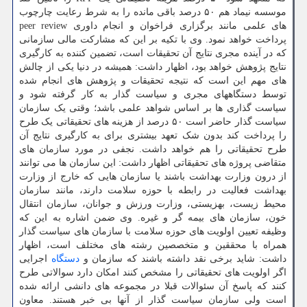
موسسه نیماد هم ۵۰ درصد باقی مانده را به شرط رعایت چارچوب
های علمی مانند برگزاری فراخوان و انجام داوری peer review
پرداخت خواهد نمود. وی با تکیه بر این که مشارکت مالی سازمانی
که در آینده مجری نتایج آن تحقیقات است، تضمین کننده به کارگیری
نتایج پژوهش خواهد بود، اظهار داشت: همیشه در دنیا یکی از چالش
های مهم این است که نتیجه تحقیقات و پژوهش های انجام شده
توسط دستگاههای مجری و سیاست گذار به کار گرفته شود و
سیاست گذاری ها بر اساس شواهد علمی باشد؛ وقتی یک سازمان
سیاست گذار حاضر است ۵۰ درصد از هزینه های تحقیقاتی یک طرح
را پرداخت کند بدون شک تعهد بیشتری برای به کارگیری نتایج آن
طرح تحقیقاتی را هم خواهد داشت. نجفی در مورد سازمان های
متقاضی پروژه های تحقیقاتی اظهار داشت: این سازمان ها می توانند
از درون وزارت بهداشت باشند یا سازمان هایی که خارج از وزارت
بهداشت فعالیت در رابطه با حوزه سلامت دارند، مانند سازمان
محیط زیست، بهزیستی، وزارت ورزش و جوانان، سازمان انتقال
خون، سازمان های بیمه گر و غیره. وی ضمن اشاره به این که
وظیفه تعیین اولویت های حوزه سلامت با سازمان های سیاست گذار
همراه با محققین و متخصصین رشته های مختلف است، اظهار
داشت: شاید برخی نقد داشته باشند که سازمان و
دستگاه
اجرایی
اگر اولویت های تحقیقاتی را مشخص کنند امکان دارد سوالاتی طرح
کنند که پاسخ آن سئوالات قبلا در مجموعه های دانشی ارائه شده
است ولی سازمان سیاست گذار از آنها بی خبر هستند. معاون