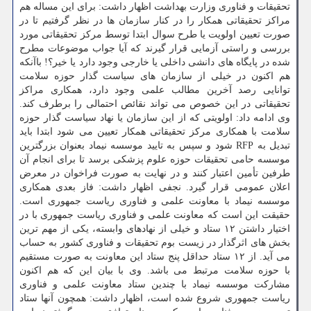
تحقیقات و فناوری وزارت بهداشت اظهار داشت: برای این مساله هم
مراکز تحقیقاتی همکار را در کنار سازمان ها در نظر گرفتیم تا در
صورت تعیین اولویت یا طرح سوال ابتدا توسط مرکز تحقیقاتی مورد
بررسی و راستی آزمایی قرار گیرند که آیا جواب موضوعات مطرح
شده در پایگاه های دانشی داخلی یا خارجی وجود دارد یا خیر؟! باآنکه
هم اکنون در خیلی از سازمان های سیاست گذار حوزه سلامت
توانایی رصد آخرین مطالب علمی وجود دارد، همکاری مراکز
تحقیقاتی در این خصوص می تواند نقائص احتمالی را برطرف کند.
وی ادامه داد: اولویتی که از این سازمان یا نهاد سیاست گذار حوزه
سلامت با همکاری مرکز تحقیقاتی همکار تعیین می شود ابتدا باید
تبدیل به RFP شود و سپس به تایید موسسه نیماد بعنوان بزرگترین
موسسه حامی تحقیقات حوزه علوم پزشکی برسد تا برای انجام آن
طرفین تأمین اعتبار کنند و در نهایت به صورت فراخوان در معرض
اعلان عمومی قرار گیرد. نجفی اظهار داشت: فاز بعدی همکاری
موسسه نیماد با معاونت علمی و فناوری ریاست جمهوری است.
حقیقت این است که معاونت علمی و فناوری ریاست جمهوری با در
اختیار داشتن ۱۲ ستاد و خیلی از نهادهای وابسته، یکی از مهم ترین
بخش های اثرگذار در زیست بوم تحقیقات و فناوری کشور به حساب
می آید. از ۱۲ ستاد حداقل پنج ستاد این معاونت به صورت مستقیم
با حوزه سلامت مرتبط می باشد. وی با بیان این که هم اکنون
مشارکت موسسه نیماد با چندین ستاد معاونت علمی و فناوری
ریاست جمهوری شروع شده است، اظهار داشت: همچون آنها ستاد