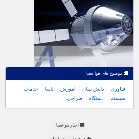
موضوع های هوا فضا
فناوری
دانش بنیان
آموزش
ناسا
خدمات
سیستم
دستگاه
طراحی
اخبار هوافضا
هوافضا-صفحه اصلی