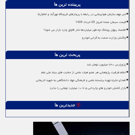
پربیننده ترین ها
خبر مهم سازمان هواپیمایی در رابطه با پروازهای فرودگاه مهرآباد و امام(ره)
قیمت سیمان عمده امروز 25 خرداد 1405
اقتصاد پنهان پوشاک چه طور میلیاردها دلار قاچاق وارد بازار می شود؟
واکنش وزارت صمت به گرانی خودرو
پربحث ترین ها
پژوپارس ۶۴۰ میلیون تومان شد
اعلام ظرفیت پژوهشی هر عضو هیات علمی از حمایت های بنیاد ملی علم
اهدای جایزه چهره برجسته علمی و فرهنگی جهاد دانشگاهی به شهید لاریجانی
بازار کشش خودرو های وارداتی ۵ تا ۱۰ میلیارد تومانی را ندارد
جدیدترین ها