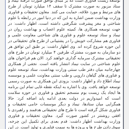
توسعه زیست فناوری است که بر مبنای توافق صورت گرفته نیماد و
ستاد مزبور به صورت مشترک تا سقف ۱۴ میلیارد تومان از طرح
های مرتبط و مورد علاقه، حمایت می کنند. معاون تحقیقات و فناوری
وزارت بهداشت ضمن اشاره به این که در دنیا امور در رابطه با علوم
شناختی و مغز پیشرفت شگرفتی داشته است، اظهار داشت: در
جهت توسعه همکاری ها، کمیته علوم اعصاب و بهداشت روان در
نیماد و ستاد توسعه علوم و فناوری های شناختی معاونت علمی و
فناوری هم مشارکت خویش را در پشتیبانی از طرح های تحقیقاتی در
این حوزه شروع کرده اند. وی اظهار داشت: بر طبق این توافق هر
دو سازمان به صورت مشترک طرفین ۴ میلیارد تومان در طرح های
تحقیقاتی مشترک سرمایه گذاری خواهند کرد. الان هم فراخوان های
علوم شناختی در سایت نیماد انتشار یافته است. نجفی از همکاری
چهارجانبه میان دفتر طب سنتی وزارت بهداشت، ستاد توسعه علوم
و فناوری های گیاهان دارویی و طب سنتی معاونت علمی و موسسه
نیماد اطلاع داد و اظهار داشت: بزودی این همکاری به صورت رسمی
توسعه خواهد یافت. وی با اشاره به اینکه نقطه غایی تمام این برنامه
ها ایجاد یک زیست بوم منسجم تحقیق و فناوری در حوزه سلامت
است که امیدواریم در دولت بعدی ادامه یابد اضافه کرد: حالا
همگرایی میان ستادها، نیماد و دیگر موسسات حامی تحقیقات و
فناوری شکل گرفته است تا طرح های تحقیقاتی هدفمند و راهبردی با
افقی روشنتر در کشور صورت گیرد. معاون تحقیقات و فناوری
وزارت بهداشت اظهار داشت: قدم بعدی برای تکمیل این چرخه،
سوق دادن طرح ها و پروژه ها به سمت فناوری و تولید است. در این