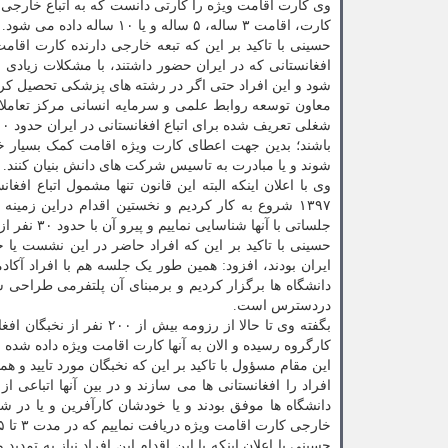
وی کارت اقامت ویژه را کارتی دانست که به اتباع خارجی
کارت، اقامت ۳ ساله، ۵ ساله و یا ۱۰ ساله داده می شود.
حسینی با تاکید بر این که تبعه خارجی دارنده کارت اقام
افغانستانی که در ایران حضور داشتند، با مشکلات زیادی 
شود و این افراد حتی اگر در رشته های پزشکی تحصیل کرده
معاون توسعه روابط علمی و سرمایه انسانی مرکز تعاملات
باشند؛ بدین جهت اعطای کارت ویژه اقامت کمک بسیار خوب
شوند و یا مبادرت به تاسیس شرکت های دانش بنیان کنند.
وی با اعلان اینکه البته این قانون تنها مشمول اتباع اف
۱۳۹۷ شروع به کار کردیم و نخستین اقدام دراین زم
جلساتی با آنها شناسایی نماییم و پیرو آن با حدود ۳۰ نفر از کارآفرینان برتر افغانستانی که در ایران حضور داشتند، جلسه ای برگزار کردیم.
حسینی با تاکید بر این که افراد حاضر در این نشست یا خ
ایران بودند، افزود: همین طور یک جلسه هم با افراد آکادمی
دردسترس است.
بگفته وی تا حالا از رزومه
کارگروه رسیده و الان به آنها کارت اقامت ویژه داده شده
افراد را افغانستانی ها می سازند و در بین آنها اتباعی ا
دانشگاه ها موفق بودند و یا خودشان کارآفرین و یا در ش
خارجی کارت اقامت ویژه دریافت نماییم که در مدت ۳ تا ۵ سالی که در ایران هستند، با خیال آسوده تری به کارهای خود ادامه دهند.
حسینی با اعلان اینکه با این اقدام این افراد نیاز به تمد