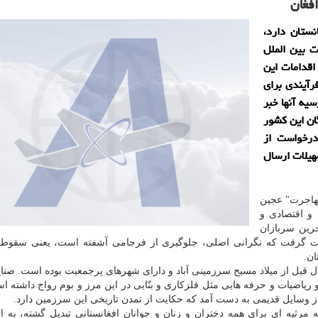
افغان
نستان دارد،
ت بین الملل
اقدامات این
رآیندی برای
سیه آنها خبر
۲۰ نفر از برگزیدگان این کشور
شدند و با بحرانی تر شدن شرایط، روزانه ۴ درخواست از
هیلات ارسال
"مهاجرت" عجین
و اقتصادی و
ین سربازان
سرعت گرفت که نگرانی اصلی، جلوگیری از فرجامی آشفته است، یعنی سقوط 
ان.
ل قبل از میلاد مسیح سرزمینی آباد و دارای شهرهای پرجمعیت بوده است. صنا
اضیات و حرفه هایی مثل فلزکاری و بنّایی در این مرز و بوم رواج داشته ا
 از وسایل قدیمی به دست آمد که حکایت از تمدن تاریخی این سرزمین دارد.
مرثیه ای برای همه دختران و زنان و جوانان افغانستانی تبدیل گشته، به ام