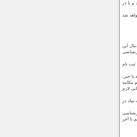
و یا در
واهد شد
بال این
ارشناسی
ه "بورسیه الف" یا نوع A است که شامل ثبت نام
یا خیر،
 مکاتبه
یی لازم
نیاد در
ارشناسی
 تا آخر