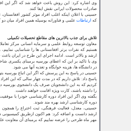
وی اشاره کرد: این روش باعث خواهد شد که اگر این افرا
صادرات محصولات ایرانی نقش ایفا کنند.
حسینی با اعلان اینکه اغلب افراد موثر کشور افغانستان،
که
ارتباطات
علمی و فناورانه بوسیله همین افراد میان دو
تلاش برای جذب بالاترین های مقاطع تحصیلات تکمیلی
معاون توسعه روابط علمی و سرمایه انسانی مرکز تعاملات
هستیم که نفرات برتر افغانستانی ها را شناسایی نماییم
ارشد و بالاتر است. ادامه اجرای این طرح در ایران باعث
در دانشگاه ها، هزینه خوابگاه و تغذیه آنها می شود.
حسینی در پاسخ به این پرسش که اگر این اتباع بورسیه بتوان
پاسخ داد: تلاش داریم که در مدت چهار سالی که این افراد 
کردیم که به این دانشجویان صرف یک دانشجوی بورسیه دید
را داشته باشند، کارت ویژه اقامت خواهند داشت.
بگفته وی اگر این افراد دوره کارشناسی خودرا با موفقیت طی
دوره کارشناسی ارشد بهره مند شوند.
حسینی، معدل، فعالیت فرهنگی، ثبت اختراع را همچون فا
ارشد دانست و اضافه کرد: هم اکنون ازطریق کمیسیونی در 
مهر ماه طرحی را عرضه نماییم که برمبنای آن معاونت علمی و فناوری ریاست جمهو