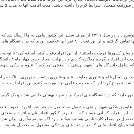
که اگر کارت اقامت آنها ۳ ساله باش
در کنکور افغانستان شناسایی شده اند و بلافاصله ما با آنها تماس گرفتیم و از این تعداد ۸۰ نفر آنها علاقمند بودند که در
 سایر کشورها فرصت داشتند تا از این افراد دعوت کنند، اضافه کرد: با توجه به
انتخاب این برگزیدگان، ایران بود، ما با چند دانشگاه برای جذب ا
د که شامل دانشگاه های "شهید بهشتی"، "صنعتی امیرکبیر"، علوم پزشکی شهید
بین الملل علم و فناوری معاونت علم و فناوری ریاست جمهوری با تاکید بر ای
شد، تصریح کرد: این که معاونت علمی نهاد بورسیه کننده این افراد است، با ا
حسینی با اعلان اینکه ۱۵ نفر از
افراد تا مهر ماه سال جاری در ایران حضور خواهند داشت. این افراد، کسانی هستند که ۱۰۰ برتر کنکور افغانستان و
تحصیل در مقطع کارشناسی هستند، بتوانند وارد اکوسیستم نوآوری ایران شوند 
شجویان افغانستانی که در رشته های پزشکی مشغول به تحصیل هستند، بتوا