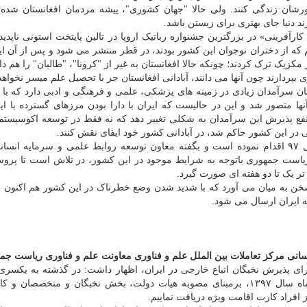
شان زندگی کنند. ولی حالا "جهان کشوری"، پیشه مردمان افغانستان شده
 دنیا جای بهتری برای زیستن باشد.
کارآفرینی» در بزرگترین جشنواره رباتیک اروپا در تالین پایتخت استونی ناپدید
یم که از دختران نوجوان این کشور بودند، در قطر منتشر می شود و پس از آن ا
کزیک ترک کردند؛ چونکه حالا افغانستان به غیر از "کرونا"، "طالبان" را هم دار
 بپردازند چون آنها می دانند، آبادانی افغانستان جز با تحصیل علم میسر نخواهد 
 سرآمدان زیادی در زمینه های پزشکی، علمی و فرهنگی و ادبی دارد که با 
ا متصور شد و این در حالیست که ایران با دارا بودن مرزهای گسترده با ا
ه نفع پذیرش این سرآمدان به شکلی تغییر دهد که نه فقط در توسعه اکوسیستم
ی در این کشور حاکم شد، در آبادانی کشور خود ایفای نقش کنند.
شاید به همین دلیلهای باشد که ایران دراین زمینه از سال ۹۷ اقدام نموده است و بگفته معاون توسعه روابط علمی و سرمایه
 ریاست جمهوری باتوجه به شرایط موجود در این کشور، در تلاش است تا پر
 تر یک تا دو هفته ای صورت گیرد.
نی مرکز تعاملات بین الملل علم و فناوری معاونت علم و فناوری ریاست جم
ای پذیرش نخبگان اتباع خارجی در ایران، اظهار داشت: در گذشته به یکسری ا
خارجی کارت "اقامت ویژه" اعطا می شد و در اسفند ماه سال ۱۳۹۷، برمبنای مصوبه هیات دولت، بخش نخبگان و متخصصان
 افراد کارت اقامت ویژه دریافت نماییم.