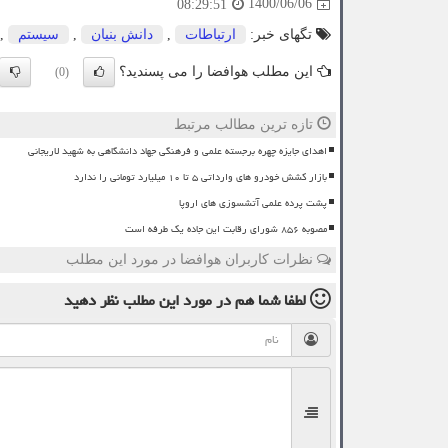
1400/06/06
08:29:51
تگهای خبر:
ارتباطات
,
دانش بنیان
,
سیستم
,
این مطلب هوافضا را می پسندید؟
(0)
تازه ترین مطالب مرتبط
اهدای جایزه چهره برجسته علمی و فرهنگی جهاد دانشگاهی به شهید لاریجانی
بازار کشش خودرو های وارداتی ۵ تا ۱۰ میلیارد تومانی را ندارد
پشت پرده علمی آتشسوزی های اروپا
مصوبه ۸۵۶ شورای رقابت این جاده یک طرفه است
نظرات کاربران هوافضا در مورد این مطلب
لطفا شما هم
در مورد این مطلب
نظر دهید