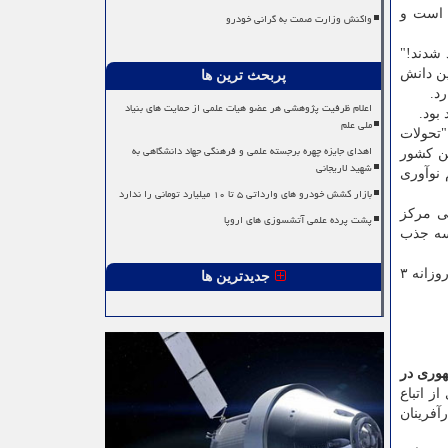
 است و
واکنش وزارت صمت به گرانی خودرو
 شدند!"
ین دانش
پربحث ترین ها
د.
اعلام ظرفیت پژوهشی هر عضو هیات علمی از حمایت های بنیاد
بود.
ملی علم
"تحولات
اهدای جایزه چهره برجسته علمی و فرهنگی جهاد دانشگاهی به
ین کشور
شهید لاریجانی
 نوآوری
بازار کشش خودرو های وارداتی ۵ تا ۱۰ میلیارد تومانی را ندارد
 انسانی مرکز
پشت پرده علمی آتشسوزی های اروپا
وسه جذب
وی از راه اندازی پلتفرمی برای جذب نخبگان این کشور سخن به میان می آورد که با شدید شدن وضع خطرناک در این کشور هم اکنون روزانه ۳
جدیدترین ها
هوری در
ز اتباع
 و کارآفرینان