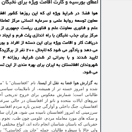
اعطای بورسیه و کارت اقامت ویژه برای نخبگان 
هوا فضا: در شرایط ویژه ای که این روزها کشور افغا
معاون توسعه روابط علمی و سرمایه انسانی مرکز تعاملا
علم و فناوری معاونت علم و فناوری ریاست جمهوری از 
مرکز برای جذب نخبگان با راه اندازی پلت فرم و ایجاد ف
دریافت کار و اقامت ویژه برای این دسته از افراد و بور
می دهد و یادآور می شود که تابحال ۰
تایید 
شهروندان افغانستان به ایران برای بهره مندی از این تس
می شود.
به گزارش هوا فضا به نقل از ایسنا
، نام "افغانستان" با 
شده و امروز خسته تر از همیشه، از ناملایمات سیاسی 
طالبانی است؛ شمارش معکوس برای خروج تدریجی آخر
نیروهای ایالات متحده و ناتو از افغانستان در حالی 
افغانستان، جنگ داخلی و آوارگی چندین باره مردم افغانست
سرزمینی که امروز افغانستان نامیده می شود، هزاران سا
و سکه های مورد معامله مردم، علومی چون طب، نجوم و ری
حفریاتی که باستان شناسان انجام داده اند، انواع مختلفی
ولی حالا با سیطره طالبان، جمله "جان پدر کجاستی؟" به 