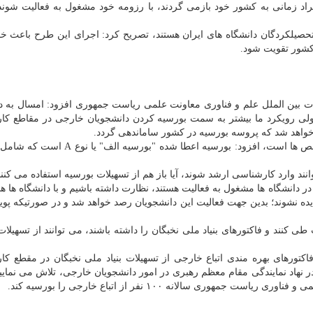
د زمانی به کشور خود بازمی گردند، با رزومه خود مشغول به فعالیت شوند 
 تحصیلکردگان دانشگاه های ایران هستند، تصریح کرد: اجرای این طرح باعث خ
 کشور تقویت شود.
 بین الملل علم و فناوری معاونت علمی ریاست جمهوری افزود: امسال به دن
، ولی رویکرد ما بیشتر به سمت بورسیه کردن دانشجویان خارجی در مقاطع ک
 خواهد شد که پروسه بورسیه در کشور ساماندهی گردد.
وی با تاکید بر این که اعطای بورسیه برمبنای یکسری شاخص ها است، افزود: بورسیه اعطا شد
ند وارد کارشناسی ارشد شوند، آیا باز هم از تسهیلات بورسیه استفاده می کنند 
در دانشگاه ها مشغول به فعالیت هستند، نظارت داشته باشیم و با دانشگاه ها هم
ه نشوند؛ بدین جهت فعالیت این دانشجویان رصد خواهد شد و در صورتیکه پویا
 کنند و فاکتورهای بنیاد ملی نخبگان را داشته باشند، می توانند از تسهیلات ب
کتورهای بهره مندی اتباع خارجی از تسهیلات بنیاد ملی نخبگان در مقطع ک
نهاد نمایندگی مقام معظم رهبری در امور دانشجویان خارجی، تلاش می نماییم
ری سالانه ۱۰۰ نفر از اتباع خارجی را بورسیه کند.