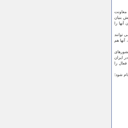
معاونت
ش بنیان
آنها را
 توانند
از تسهیلاتی که کارآفرینان ایرانی برای تاسیس شرکت بهره مند می شوند، مانند معرفی به شتابدهنده ها، مراکز رشد و صندوق های VC، آنها هم
کشورهای
 مشتاق حضور در ایران
فعال را
ام شود؛