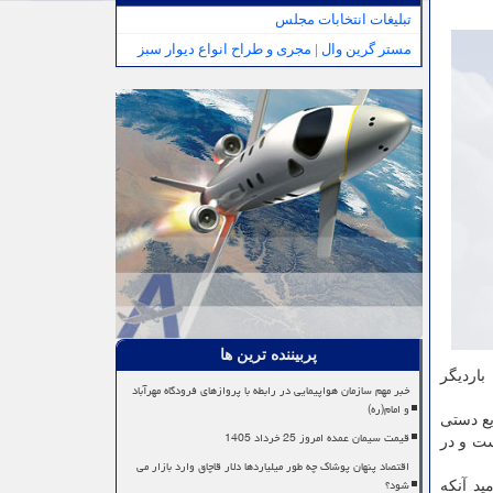
تبلیغات انتخابات مجلس
مستر گرین وال | مجری و طراح انواع دیوار سبز
پربیننده ترین ها
باردیگر
خبر مهم سازمان هواپیمایی در رابطه با پروازهای فرودگاه مهرآباد
و امام(ره)
یع دستی
قیمت سیمان عمده امروز 25 خرداد 1405
ست و در
اقتصاد پنهان پوشاک چه طور میلیاردها دلار قاچاق وارد بازار می
شود؟
ید آنکه