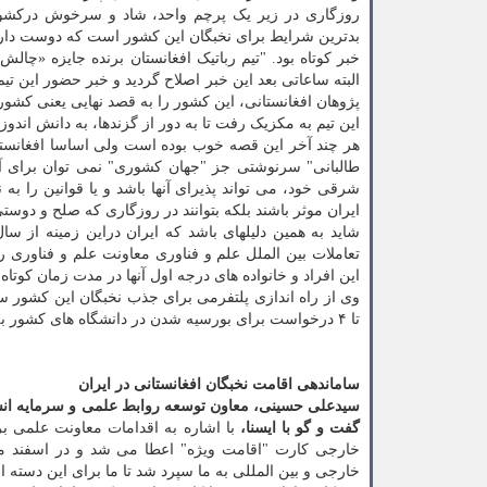
روزگاری در زیر یک پرچم واحد، شاد و سرخوش درکشور
بدترین شرایط برای نخبگان این کشور است که دوست دارند
خبر کوتاه بود. "تیم رباتیک افغانستان برنده جایزه «چالش 
البته ساعاتی بعد این خبر اصلاح گردید و خبر حضور این ت
پژوهان افغانستانی، این کشور را به قصد نهایی یعنی کشور م
این تیم به مکزیک رفت تا به دور از گزندها، به دانش اندوزی
هر چند آخر این قصه خوب بوده است ولی اساسا افغانستان
طالبانی" سرنوشتی جز "جهان کشوری" نمی توان برای آنه
شرقی خود، می تواند پذیرای آنها باشد و یا قوانین را ب
ایران موثر باشند بلکه بتوانند در روزگاری که صلح و دوست
تعاملات بین الملل علم و فناوری معاونت علم و فناوری
این افراد و خانواده های درجه اول آنها در مدت زمان کوتاه
تا ۴ درخواست برای بورسیه شدن در دانشگاه های کشور به ایران ارسال می شود.
ساماندهی اقامت نخبگان افغانستانی در ایران
سیدعلی حسینی، معاون توسعه روابط علمی و سرمایه انسا
گفت و گو با ایسنا،
با اشاره به اقدامات معاونت علمی بر
خارجی و بین المللی به ما سپرد شد تا ما برای این دسته از