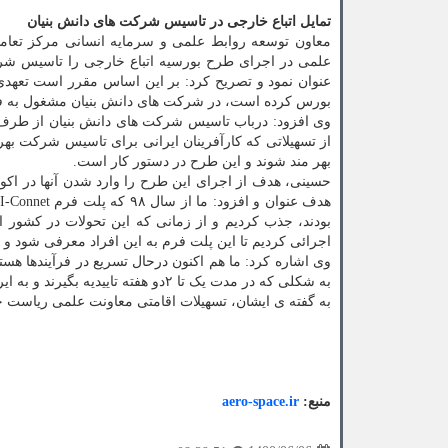
تمایل اتباع خارجی در تاسیس شرکت های دانش بنیان
معاون توسعه روابط علمی و سرمایه انسانی مرکز تعام
علمی در اجرای طرح بورسیه اتباع خارجی را تاسیس شرک
عنوان نمود و تصریح کرد: بر این اساس مقرر است تعهدی از
بورس کرده است، در شرکت های دانش بنیان مشغول به فع
وی افزود: درباب تاسیس شرکت های دانش بنیان از طرف این 
بهر مند شوند و این طرح در دستور کار است.
حسینی، هدف از اجرای این طرح را وارد شدن آنها در اکوسی
بودند، جذب کردیم و از زمانی که این تحولات در کشور ا
اجرائی کردیم تا این پلت فرم به این افراد معرفی شود و الان روزانه ۳ تا ۴ نفر درخواست خودرا در این ساما
وی اشاره کرد: ما هم اکنون درحال تسریع در فرآیندها هس
به شکلی که در مدت یک تا ۲دو هفته تاییدیه بگیرند و به ایران بیایند.
به گفته ی ایشان، تسهیلات اقامتی معاونت علمی ریاست جم
منبع:
aero-space.ir