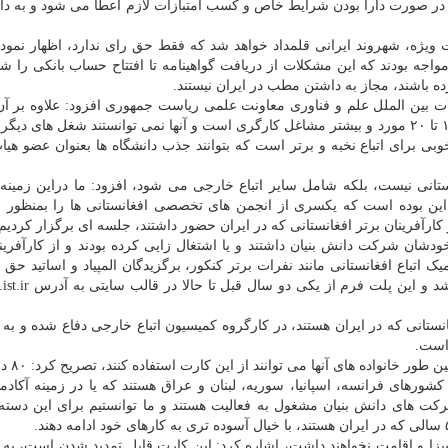
 در صورت دارا بودن شرایط خاص و کسب امتبازات لازم اعطا می شود و به دار
ت ویژه، شهروند ایرانی قلمداد خواهد شد که فقط حق رای ندارد، اظهار نمود:
مواجه بودند که این مشکلات از دریافت گواهینامه تا افتتاح حساب بانکی را 
 باشند، مجاز به داشتن مطب در ایران نیستند.
 بین الملل علم و فناوری معاونت علمی ریاست جمهوری افزود: علاوه بر آن
شغلی تعریف شده برای اتباع افغانستانی در ایران حدود ۱۰ تا ۲۰ مورد و بیشتر مشاغل کارگری است و آنها نمی توانستند شغل ها
ی برای اتباع نخبه و برتر است که بتوانند جذب دانشگاه ها بعنوان عضو هی
غانستانی نیست، بلکه شامل سایر اتباع خارجی می شود، افزود: ما دراین زمینه
ینه این بوده است که یکسری از انجمن های تخصصی افغانستانی ها را بمنظور 
ودشان شرکت دانش بنیان داشتند و یا اشتغال زایی کرده بودند و از کارآفرین
ک اتباع افغانستانی مانند نفرات برتر کنکور، برگزیدگان المپیاد و اساتید حق 
دانشگاه ها برگزار کردیم و برمبنای آن پلتفرمی طراحی
 بیش از ۲۰۰ نفر از نخبگان افغانستانی که در ایران هستند، در کارگروه کمیسیون اتباع خارجی دفاع شده و به
 است.
این مقام مسؤول با تاکید بر
ز کشورهای فرانسه، اسپانیا، سوریه، لبنان و عراق هستند که یا در زمینه آکادم
رکت های دانش بنیان مشغول به فعالیت هستند و ما توانستیم برای این دسته ا
ید ویزا و اقامت نخواهند داشت، اشاره کرد: این کارت قابل تمدید شدن است، به ا