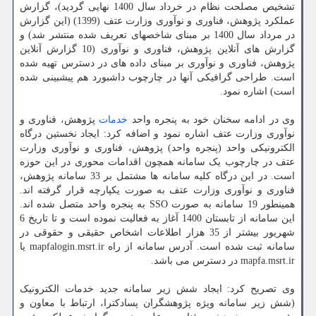
تشخیص مصلحت نظام در خرداد سال 1400 نهایی گردید)، گزارش
عملکرد پژوهش، فناوری و نوآوری وزارت عتف (1399) (این گزارش
در مرداد سال 1400 بر مبنای شاخصهای تعریف شده منتشر شد) و
گزارش های آنلاین پژوهش، فناوری و نوآوری (10 گزارش آنلاین
پژوهش، فناوری و نوآوری بر مبنای داده های در دسترس تهیه شده
است. طراحی گرافیکی آنها در چارچوب داشبورد هم پیشبینی شده
است) اشاره نمود.
وی در ادامه سخنان خود به پنجره واحد
خدمات
پژوهش، فناوری و
نوآوری وزارت عتف اشاره نمود و اضافه کرد: ایجاد نخستین درگاه
الکترونیکی واحد (پنجره واحد) پژوهش، فناوری و نوآوری وزارت
عتف در چارچوب یک سامانه همچون اقدامات محوری در این حوزه
است. در این درگاه کلیه سامانه ها مشتمل بر 33 سامانه پژوهش،
فناوری و نوآوری وزارت عتف به صورت یکپارچه قرار گرفته اند.
همینطور 19 سامانه به صورت SSO به پنجره واحد متصل شده اند.
این سامانه از تابستان 1400 آغاز به فعالیت نموده است و تا تاریخ 6
شهریور بیشتر از 35 هزار اطلاعات اشخاص حقیقی و حقوقی در
سامانه ثبت شده است. آدرس سامانه از راه mapfalogin.msrt.ir یا
mapfa.msrt.ir در دسترس می باشد.
وی تصریح کرد: ایجاد شش زیر سامانه جدید خدمات الکترونیک
(شش زیر سامانه ویژه پژوهشگران پسادکترا، ارتباط با معاون و