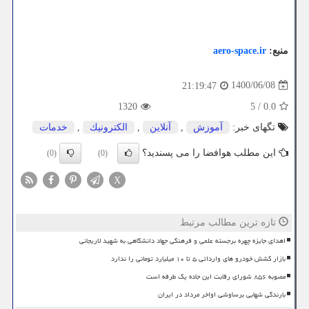
منبع:
aero-space.ir
1400/06/08
21:19:47
1320
5
/
0.0
تگهای خبر:
آموزش
,
آنلاین
,
الكترونیك
,
خدمات
این مطلب هوافضا را می پسندید؟
(0)
(0)
X
تازه ترین مطالب مرتبط
اهدای جایزه چهره برجسته علمی و فرهنگی جهاد دانشگاهی به شهید لاریجانی
بازار کشش خودرو های وارداتی ۵ تا ۱۰ میلیارد تومانی را ندارد
مصوبه ۸۵۶ شورای رقابت این جاده یک طرفه است
بارندگی شهابی برساوشی اواخر مرداد در ایران