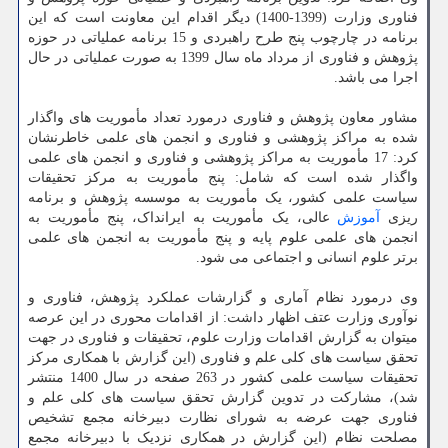
فناوری وزارت (1399-1400) دیگر اقدام این معاونت است که این
برنامه در چارچوب پنج طرح راهبردی و 15 برنامه عملیاتی در حوزه
پژوهش و فناوری از مرداد ماه سال 1399 به صورت عملیاتی در حال
اجرا می باشد.
مشاور معاون پژوهش و فناوری درمورد تعداد مأموریت های واگذار
شده به مراکز پژوهشی و فناوری و انجمن های علمی خاطرنشان
کرد: 17 مأموریت به مراکز پژوهشی و فناوری و انجمن های علمی
واگذار شده است که شامل: پنج مأموریت به مرکز تحقیقات
سیاست علمی کشور، یک مأموریت به موسسه پژوهش و برنامه
ریزی
آموزش
عالی، یک مأموریت به ایرانداک، پنج مأموریت به
انجمن های علمی علوم پایه و پنج مأموریت به انجمن های علمی
برتر علوم انسانی و اجتماعی می شود.
وی درمورد نظام آماری و گزارشات عملکرد پژوهش، فناوری و
نوآوری وزارت عتف اظهار داشت: از اقدامات محوری در این عرصه
میتوان به گزارش اقدامات وزارت علوم، تحقیقات و فناوری در جهت
تحقق سیاست های کلی علم و فناوری (این گزارش با همکاری مرکز
تحقیقات سیاست علمی کشور در 263 صفحه در سال 1400 منتشر
شد)، مشارکت در تدوین گزارش تحقق سیاست های کلی علم و
فناوری جهت عرضه به شورای نظارت دبیرخانه مجمع تشخیص
مصلحت نظام (این گزارش در همکاری نزدیک با دبیرخانه مجمع