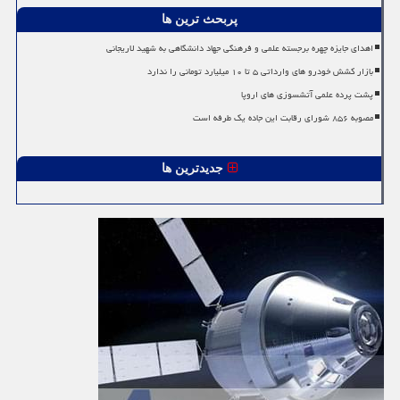
پربحث ترین ها
اهدای جایزه چهره برجسته علمی و فرهنگی جهاد دانشگاهی به شهید لاریجانی
بازار کشش خودرو های وارداتی ۵ تا ۱۰ میلیارد تومانی را ندارد
پشت پرده علمی آتشسوزی های اروپا
مصوبه ۸۵۶ شورای رقابت این جاده یک طرفه است
جدیدترین ها