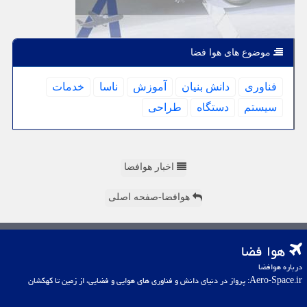
موضوع های هوا فضا
فناوری
دانش بنیان
آموزش
ناسا
خدمات
سیستم
دستگاه
طراحی
اخبار هوافضا
هوافضا-صفحه اصلی
هوا فضا
درباره هوافضا
Aero-Space.ir: پرواز در دنیای دانش و فناوری های هوایی و فضایی، از زمین تا کهکشان