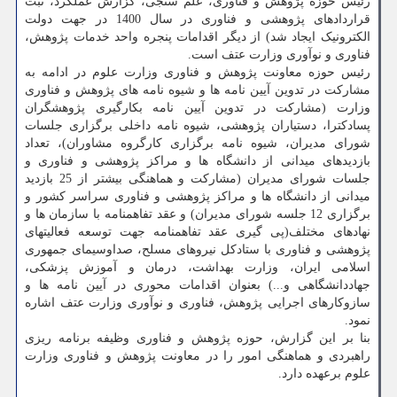
رئیس حوزه پژوهش و فناوری، علم سنجی، گزارش عملکرد، ثبت
قراردادهای پژوهشی و فناوری در سال 1400 در جهت دولت
الکترونیک ایجاد شد) از دیگر اقدامات پنجره واحد خدمات پژوهش،
فناوری و نوآوری وزارت عتف است.
رئیس حوزه معاونت پژوهش و فناوری وزارت علوم در ادامه به
مشارکت در تدوین آیین نامه ها و شیوه نامه های پژوهش و فناوری
وزارت (مشارکت در تدوین آیین نامه بکارگیری پژوهشگران
پسادکترا، دستیاران پژوهشی، شیوه نامه داخلی برگزاری جلسات
شورای مدیران، شیوه نامه برگزاری کارگروه مشاوران)، تعداد
بازدیدهای میدانی از دانشگاه ها و مراکز پژوهشی و فناوری و
جلسات شورای مدیران (مشارکت و هماهنگی بیشتر از 25 بازدید
میدانی از دانشگاه ها و مراکز پژوهشی و فناوری سراسر کشور و
برگزاری 12 جلسه شورای مدیران) و عقد تفاهمنامه با سازمان ها و
نهادهای مختلف(پی گیری عقد تفاهمنامه جهت توسعه فعالیتهای
پژوهشی و فناوری با ستادکل نیروهای مسلح، صداوسیمای جمهوری
اسلامی ایران، وزارت بهداشت، درمان و آموزش پزشکی،
جهاددانشگاهی و...) بعنوان اقدامات محوری در آیین نامه ها و
سازوکارهای اجرایی پژوهش، فناوری و نوآوری وزارت عتف اشاره
نمود.
بنا بر این گزارش، حوزه پژوهش و فناوری وظیفه برنامه ریزی
راهبردی و هماهنگی امور را در معاونت پژوهش و فناوری وزارت
علوم برعهده دارد.