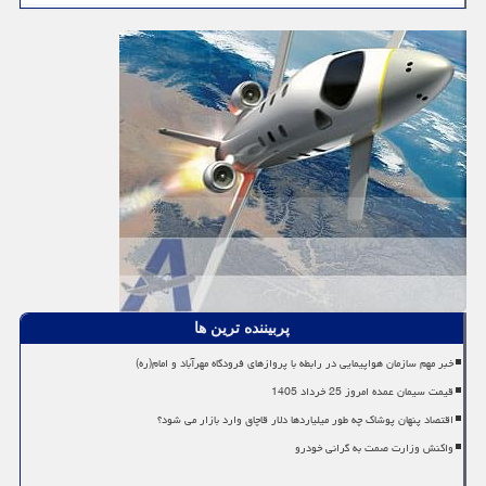
پربیننده ترین ها
خبر مهم سازمان هواپیمایی در رابطه با پروازهای فرودگاه مهرآباد و امام(ره)
قیمت سیمان عمده امروز 25 خرداد 1405
اقتصاد پنهان پوشاک چه طور میلیاردها دلار قاچاق وارد بازار می شود؟
واکنش وزارت صمت به گرانی خودرو