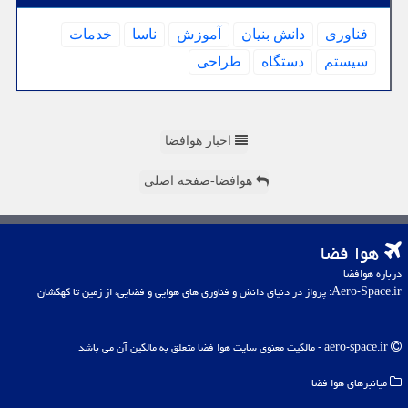
فناوری
دانش بنیان
آموزش
ناسا
خدمات
سیستم
دستگاه
طراحی
اخبار هوافضا
هوافضا-صفحه اصلی
هوا فضا
درباره هوافضا
Aero-Space.ir: پرواز در دنیای دانش و فناوری های هوایی و فضایی، از زمین تا کهکشان
aero-space.ir - مالکیت معنوی سایت هوا فضا متعلق به مالکین آن می باشد
میانبرهای هوا فضا