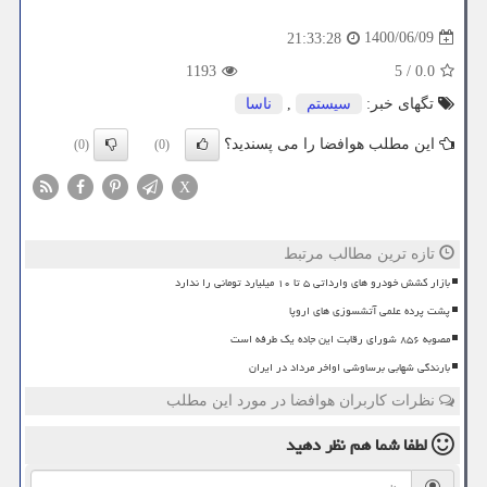
1400/06/09
21:33:28
1193
5
/
0.0
تگهای خبر:
سیستم
,
ناسا
این مطلب هوافضا را می پسندید؟
(0)
(0)
X
تازه ترین مطالب مرتبط
بازار کشش خودرو های وارداتی ۵ تا ۱۰ میلیارد تومانی را ندارد
پشت پرده علمی آتشسوزی های اروپا
مصوبه ۸۵۶ شورای رقابت این جاده یک طرفه است
بارندگی شهابی برساوشی اواخر مرداد در ایران
نظرات کاربران هوافضا در مورد این مطلب
لطفا شما هم
نظر دهید