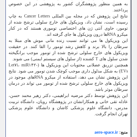
به همین منظور پژوهشگران کشور به پژوهشی در این خصوص
پرداختند.
نتایج این پژوهش که در مجله بین المللی Cancer Letters به چاپ
رسیده است، نشان داد، ویزیکول های خارج سلولی ترشح شده از
تومور، حاوی آنتی ژن های اختصاصی توموری هستند که در کنار
میکرو RNAها درون ویزیکول ها جای گرفته اند.
این ویزیکول ها می توانند نسبت زنده مانی موش های مبتلا به
سرطان را بالا برند و کاهش رشد تومور را القا کنند. در حقیقت
ویزیکول های خارج سلولی ترشح شده از تومور موجب برانگیخته
شدن سلول های T کشنده (از سلول های سیستم ایمنی) می شوند.
همچنین تزریق عضلانی محتویات این ویزیکول ها (Let۷i، miR۱۴۲-
EVs) به شکل مدلول داری موجب کوچک شدن تومور می شود. نتایج
این پژوهش نشان می دهد، استفاده از میکرو RNAهای موجود در
ویزیکول های خارج سلولی ترشح شده از تومور می تواند در درمان
سرطان موثر باشد.
این پژوهش توسط دکتر مرضیه ابراهیمی، دکتر زهیر محمد حسن،
عادله تقی خانی و همکارانشان در پژوهشگاه رویان، دانشگاه تربیت
مدرس، دانشگاه علوم پزشکی کاشان و دانشگاه علوم پزشکی
تهران انجام گرفت.
منبع:
aero-space.ir