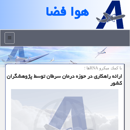
هوا فضا
منو
با كمك میكرو RNAها ؛
ارائه راهکاری در حوزه درمان سرطان توسط پژوهشگران
کشور