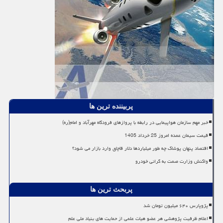
پربیننده ترین ها
خبر مهم سازمان هواپیمایی در رابطه با پروازهای فرودگاه مهرآباد و امام(ره)
قیمت سیمان عمده امروز 25 خرداد 1405
اقتصاد پنهان پوشاک چه طور میلیاردها دلار قاچاق وارد بازار می شود؟
واکنش وزارت صمت به گرانی خودرو
پربحث ترین ها
پژوپارس ۶۴۰ میلیون تومان شد
اعلام ظرفیت پژوهشی هر عضو هیات علمی از حمایت های بنیاد ملی علم