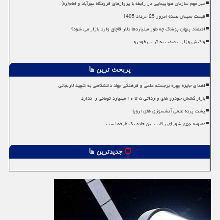
خبر مهم سازمان هواپیمایی در رابطه با پروازهای فرودگاه مهرآباد و امام(ره)
قیمت سیمان عمده امروز 25 خرداد 1405
اقتصاد پنهان پوشاک چه طور میلیاردها دلار قاچاق وارد بازار می شود؟
واکنش وزارت صمت به گرانی خودرو
پربحث ترین ها
اهدای جایزه چهره برجسته علمی و فرهنگی جهاد دانشگاهی به شهید لاریجانی
بازار کشش خودرو های وارداتی ۵ تا ۱۰ میلیارد تومانی را ندارد
پشت پرده علمی آتشسوزی های اروپا
مصوبه ۸۵۶ شورای رقابت این جاده یک طرفه است
جدیدترین ها