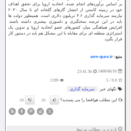
بر اساس برآوردهای انجام شده، اتحادیه اروپا برای تحقق اهداف
خود در زمینه کاستن از انتشار گازهای گلخانه ای تا سال ۲۰۳۰
نیازمند سرمایه گذاری ۳.۶ تریلیون دلاری است. همینطور دولت ها
باید در این عرصه سختگیری و دلسوزی بیشتری داشته باشند.
افزایش هماهنگی میان کشورهای عضو اتحادیه اروپا و تدوین یک
استراتژی منطقه ای برای مقابله با این مشکل هم باید در دستور کار
قرار بگیرد.
منبع:
aero-space.ir
1400/06/16
23:41:36
1199
5
/
0.0
تگهای خبر:
سرمایه گذاری
این مطلب هوافضا را می پسندید؟
(0)
(0)
X
تازه ترین مطالب مرتبط