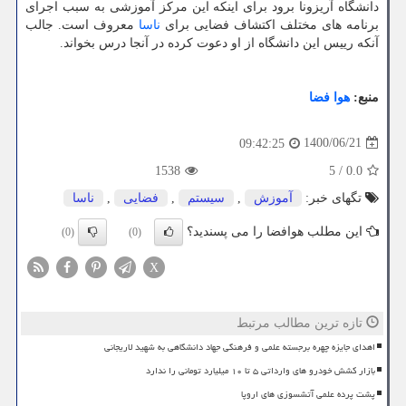
دانشگاه آریزونا برود برای اینکه این مرکز آموزشی به سبب اجرای
برنامه های مختلف اکتشاف فضایی برای
ناسا
معروف است. جالب
آنکه رییس این دانشگاه از او دعوت کرده در آنجا درس بخواند.
منبع:
هوا فضا
1400/06/21
09:42:25
1538
5
/
0.0
تگهای خبر:
آموزش
,
سیستم
,
فضایی
,
ناسا
این مطلب هوافضا را می پسندید؟
(0)
(0)
X
تازه ترین مطالب مرتبط
اهدای جایزه چهره برجسته علمی و فرهنگی جهاد دانشگاهی به شهید لاریجانی
بازار کشش خودرو های وارداتی ۵ تا ۱۰ میلیارد تومانی را ندارد
پشت پرده علمی آتشسوزی های اروپا