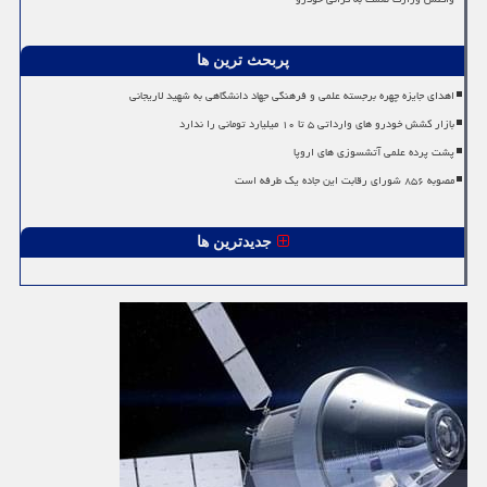
پربحث ترین ها
اهدای جایزه چهره برجسته علمی و فرهنگی جهاد دانشگاهی به شهید لاریجانی
بازار کشش خودرو های وارداتی ۵ تا ۱۰ میلیارد تومانی را ندارد
پشت پرده علمی آتشسوزی های اروپا
مصوبه ۸۵۶ شورای رقابت این جاده یک طرفه است
جدیدترین ها