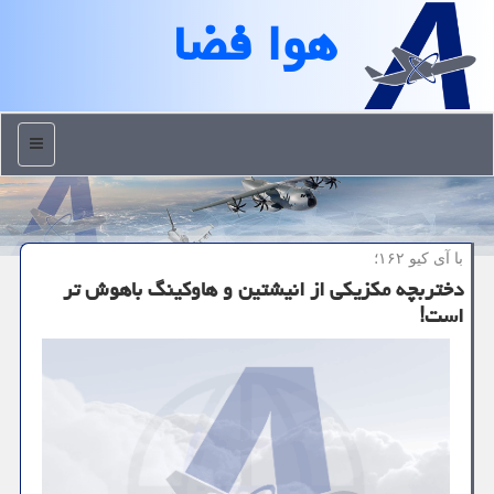
هوا فضا
منو
با آی كیو ۱۶۲؛
دختربچه مکزیکی از انیشتین و هاوکینگ باهوش تر
است!