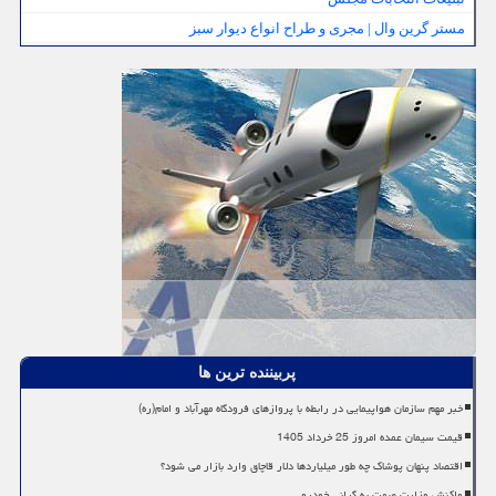
مستر گرین وال | مجری و طراح انواع دیوار سبز
پربیننده ترین ها
خبر مهم سازمان هواپیمایی در رابطه با پروازهای فرودگاه مهرآباد و امام(ره)
قیمت سیمان عمده امروز 25 خرداد 1405
اقتصاد پنهان پوشاک چه طور میلیاردها دلار قاچاق وارد بازار می شود؟
واکنش وزارت صمت به گرانی خودرو