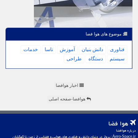
موضوع های هوا فضا
فناوری
دانش بنیان
آموزش
ناسا
خدمات
سیستم
دستگاه
طراحی
اخبار هوافضا
هوافضا-صفحه اصلی
هوا فضا
درباره هوافضا
Aero-Space.ir: پرواز در دنیای دانش و فناوری های هوایی و فضایی، از زمین تا کهکشان