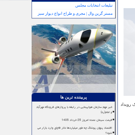
تبلیغات انتخابات مجلس
مستر گرین وال | مجری و طراح انواع دیوار سبز
پربیننده ترین ها
افته و در یک رویداد
خبر مهم سازمان هواپیمایی در رابطه با پروازهای فرودگاه مهرآباد
و امام(ره)
قیمت سیمان عمده امروز 25 خرداد 1405
اقتصاد پنهان پوشاک چه طور میلیاردها دلار قاچاق وارد بازار می
شود؟