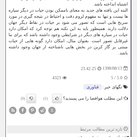
اشتباه انداخته باشد.
البته این یافته های جدید به معنای ناممكن بودن حیات در دیگر سیاره
ها نیست و تنها به مفهوم لزوم دقت و احتیاط در نتیجه گیری در مورد
سرنخ هایی است كه تصور می شود بر حیات در نقاط دیگر جهان
دلالت دارند. همینطور باید به این نكته هم توجه كرد كه امكان دارد
حیات در سیاره های دیگر در شرایطی وجود داشته باشد كه برای ما
غیرقابل تصور است. بعنوان مثال، امكان دارد گونه هایی از حیات
مبتنی بر گاز كربن در بخش هایی ناشناخته از جهان وجود داشته
باشد.
1398/08/13
23:42:25
4323
5
/
5.0
تگهای خبر:
فناوری
این مطلب هوافضا را می پسندید؟
(0)
(1)
X
تازه ترین مطالب مرتبط