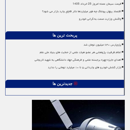
قیمت سیمان عمده امروز 25 خرداد 1405
اقتصاد پنهان پوشاک چه طور میلیاردها دلار قاچاق وارد بازار می شود؟
واکنش وزارت صمت به گرانی خودرو
پربحث ترین ها
پژوپارس ۶۴۰ میلیون تومان شد
اعلام ظرفیت پژوهشی هر عضو هیات علمی از حمایت های بنیاد ملی علم
اهدای جایزه چهره برجسته علمی و فرهنگی جهاد دانشگاهی به شهید لاریجانی
بازار کشش خودرو های وارداتی ۵ تا ۱۰ میلیارد تومانی را ندارد
جدیدترین ها