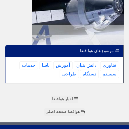
موضوع های هوا فضا
فناوری
دانش بنیان
آموزش
ناسا
خدمات
سیستم
دستگاه
طراحی
اخبار هوافضا
هوافضا-صفحه اصلی