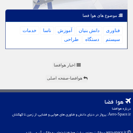
موضوع های هوا فضا
فناوری
دانش بنیان
آموزش
ناسا
خدمات
سیستم
دستگاه
طراحی
اخبار هوافضا
هوافضا-صفحه اصلی
هوا فضا
درباره هوافضا
Aero-Space.ir: پرواز در دنیای دانش و فناوری های هوایی و فضایی، از زمین تا کهکشان
aero-space.ir - مالکیت معنوی سایت هوا فضا متعلق به مالکین آن می باشد