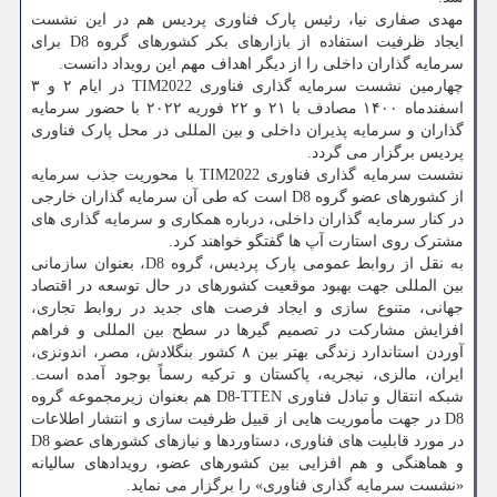
مهدی صفاری نیا، رئیس پارک فناوری پردیس هم در این نشست
ایجاد ظرفیت استفاده از بازارهای بکر کشورهای گروه D8 برای
سرمایه گذاران داخلی را از دیگر اهداف مهم این رویداد دانست.
چهارمین نشست سرمایه گذاری فناوری TIM2022 در ایام ۲ و ۳
اسفندماه ۱۴۰۰ مصادف با ۲۱ و ۲۲ فوریه ۲۰۲۲ با حضور سرمایه
گذاران و سرمایه پذیران داخلی و بین المللی در محل پارک فناوری
پردیس برگزار می گردد.
نشست سرمایه گذاری فناوری TIM2022 با محوریت جذب سرمایه
از کشورهای عضو گروه D8 است که طی آن سرمایه گذاران خارجی
در کنار سرمایه گذاران داخلی، درباره همکاری و سرمایه گذاری های
مشترک روی استارت آپ ها گفتگو خواهند کرد.
به نقل از روابط عمومی پارک پردیس، گروه D8، بعنوان سازمانی
بین المللی جهت بهبود موقعیت کشورهای در حال توسعه در اقتصاد
جهانی، متنوع سازی و ایجاد فرصت های جدید در روابط تجاری،
افزایش مشارکت در تصمیم گیرها در سطح بین المللی و فراهم
آوردن استاندارد زندگی بهتر بین ۸ کشور بنگلادش، مصر، اندونزی،
ایران، مالزی، نیجریه، پاکستان و ترکیه رسماً بوجود آمده است.
شبکه انتقال و تبادل فناوری D8-TTEN هم بعنوان زیرمجموعه گروه
D8 در جهت مأموریت هایی از قبیل ظرفیت سازی و انتشار اطلاعات
در مورد قابلیت های فناوری، دستاوردها و نیازهای کشورهای عضو D8
و هماهنگی و هم افزایی بین کشورهای عضو، رویدادهای سالیانه
«نشست سرمایه گذاری فناوری» را برگزار می نماید.