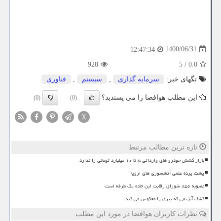
1400/06/31
12:47:34
928
5
/
0.0
تگهای خبر:
سرمایه گذاری
,
سیستم
,
فناوری
این مطلب هوافضا را می پسندید؟
(0)
(0)
X
تازه ترین مطالب مرتبط
بازار کشش خودرو های وارداتی ۵ تا ۱۰ میلیارد تومانی را ندارد
پشت پرده علمی آتشسوزی های اروپا
مصوبه ۸۵۶ شورای رقابت این جاده یک طرفه است
کشف آنزیمی که پیری را معکوس می کند
نظرات کاربران هوافضا در مورد این مطلب