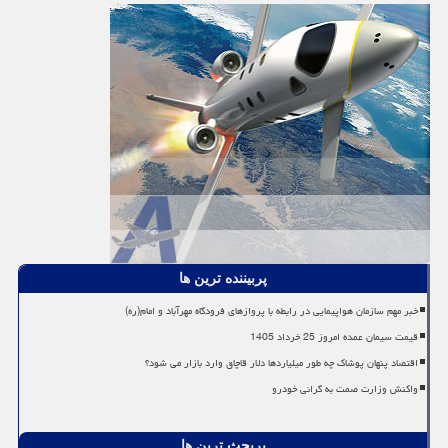
پربیننده ترین ها
خبر مهم سازمان هواپیمایی در رابطه با پروازهای فرودگاه مهرآباد و امام(ره)
قیمت سیمان عمده امروز 25 خرداد 1405
اقتصاد پنهان پوشاک چه طور میلیاردها دلار قاچاق وارد بازار می شود؟
واکنش وزارت صمت به گرانی خودرو
پربحث ترین ها