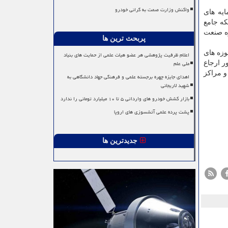
واکنش وزارت صمت به گرانی خودرو
یه های
که جامع
ره صنعت
پربحث ترین ها
وزه های
اعلام ظرفیت پژوهشی هر عضو هیات علمی از حمایت های بنیاد
ملی علم
ر ارجاع
و مراکز
اهدای جایزه چهره برجسته علمی و فرهنگی جهاد دانشگاهی به
شهید لاریجانی
بازار کشش خودرو های وارداتی ۵ تا ۱۰ میلیارد تومانی را ندارد
پشت پرده علمی آتشسوزی های اروپا
جدیدترین ها