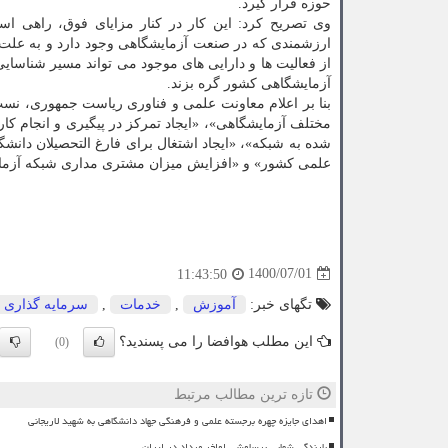
حوزه قرار گیرد.
وی تصریح کرد: این کار در کنار مزایای فوق، راهی ا
ارزشمندی که در صنعت آزمایشگاهی وجود دارد و به علت ع
از فعالیت ها و دارایی های موجود می تواند مسیر شناسایی 
آزمایشگاهی کشور گره بزند.
بنا بر اعلام معاونت علمی و فناوری ریاست جمهوری، نسب
مختلف آزمایشگاهی»، «ایجاد تمرکز در پیگیری و انجام ک
شده به شبکه»، «ایجاد اشتغال برای فارغ التحصیلان دانش
علمی کشور» و «افزایش میزان مشتری مداری شبکه آزما
1400/07/01
11:43:50
تگهای خبر:
آموزش
,
خدمات
,
سرمایه گذاری
این مطلب هوافضا را می پسندید؟
(0)
تازه ترین مطالب مرتبط
اهدای جایزه چهره برجسته علمی و فرهنگی جهاد دانشگاهی به شهید لاریجانی
بارندگی شهابی برساوشی اواخر مرداد در ایران