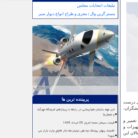
تبلیغات انتخابات مجلس
مستر گرین وال | مجری و طراح انواع دیوار سبز
پربیننده ترین ها
ی درست
شگران،
خبر مهم سازمان هواپیمایی در رابطه با پروازهای فرودگاه مهرآباد
و امام(ره)
تعمیر و
قیمت سیمان عمده امروز 25 خرداد 1405
هیزات و
اقتصاد پنهان پوشاک چه طور میلیاردها دلار قاچاق وارد بازار می
لان این
شود؟