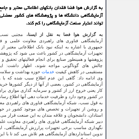
به گزارش هوا فضا فقدان بانکهای اطلاعاتی معتبر و جامع
آزمایشگاهی دانشگاه ها و پژوهشگاه های کشور معضلی
تواند اعتبار صنعت آزمایشگاهی را کم کند.
به گزارش هوا فضا به نقل از ایسنا،
مجتبی نسب،
آزمایشگاهی فناوری های راهبردی معاونت علمی و ف
جمهوری با اشاره به اینکه نبود بانک اطلاعاتی معتبر از 
تجهیزات آزمایشگاهی در کشور باعث می شود که پژوهشگر
پژوهشها و همینطور صنایع برای انجام فعالیتهای تحقیق و 
چالش های گوناگونی مواجه شوند، اظهار داشت: این 
مستقیمی در کاهش کیفیت
خدمات
حوزه بهداشت و سلامت 
وی ادامه داد: گاهی این عدم اطلاع سبب شده که با و
آزمایشگاهی در کشور، بعضی از آنها از دیگر کشورها خرید
کار یعنی خروج ارز از کشور و سرمایه گذاری موازی برای
در کشور وجود دارد و ظرفیت خدمات دهی آنها اطلاع رسا
به قول نسب، شبکه آزمایشگاهی فناوری های راهبردی مع
و روشن از تجهیزات و تخصص های موجود کشور در حوزه 
استادان، دانشجویان و علاقه مندان به این صنعت قرار می 
دبیر شبکه آزمایشگاهی فناوری های راهبردی معاونت علم
نگهداری مناسب برخی تجهیزات پرارزش آزمایشگاهی، ار
تدوین استانداردهای آزمایشگاهی هم تلاش می کند تا با ای