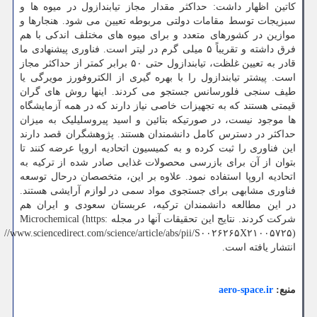
کاتین اظهار داشت: حداکثر مقدار مجاز تیابندازول در میوه ها و
سبزیجات توسط مقامات دولتی مربوطه تعیین می شود. هنجارها و
موازین در کشورهای متعدد و برای میوه های مختلف اندکی با هم
فرق داشته و تقریباً ۵ میلی گرم در لیتر است. فناوری پیشنهادی ما
قادر به تعیین غلظت، تیابندازول حتی ۵۰ برابر کمتر از حداکثر مجاز
است. پیشتر تیابندازول را با بهره گیری از الکتروفورز مویرگی یا
طیف سنجی فلورسانس جستجو می کردند. اینها روش های گران
قیمتی هستند که به تجهیزات خاصی نیاز دارند که در همه آزمایشگاه
ها موجود نیست، در صورتیکه بتائین و اسید پیروسلیلیک به میزان
حداکثر در دسترس کامل دانشمندان هستند. پژوهشگران قصد دارند
این فناوری را ثبت کرده و به کمیسیون اتحادیه اروپا عرضه کنند تا
بتوان از آن برای بازرسی محصولات غذایی صادر شده از ترکیه به
اتحادیه اروپا استفاده نمود. علاوه بر این، متخصصان درحال توسعه
فناوری مشابهی برای جستجوی مواد سمی در لوازم آرایشی هستند.
در این مطالعه دانشمندان ترکیه، عربستان سعودی و ایران هم
شرکت کردند. نتایج این تحقیقات آنها در مجله Microchemical (https:
//www.sciencedirect.com/science/article/abs/pii/S۰۰۲۶۲۶۵X۲۱۰۰۵۷۲۵)
انتشار یافته است.
منبع:
aero-space.ir