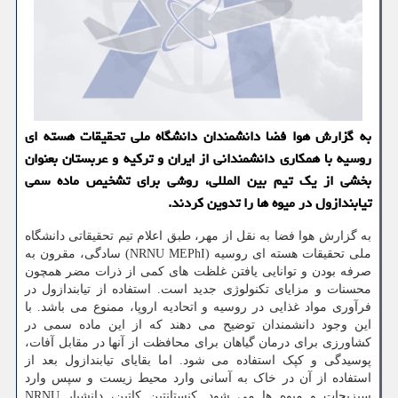
به گزارش هوا فضا دانشمندان دانشگاه ملی تحقیقات هسته ای
روسیه با همکاری دانشمندانی از ایران و ترکیه و عربستان بعنوان
بخشی از یک تیم بین المللی، روشی برای تشخیص ماده سمی
تیابندازول در میوه ها را تدوین کردند.
به گزارش هوا فضا به نقل از مهر، طبق اعلام تیم تحقیقاتی دانشگاه
ملی تحقیقات هسته ای روسیه (NRNU MEPhI) سادگی، مقرون به
صرفه بودن و توانایی یافتن غلظت های کمی از ذرات مضر همچون
محسنات و مزایای تکنولوژی جدید است. استفاده از تیابندازول در
فرآوری مواد غذایی در روسیه و اتحادیه اروپا، ممنوع می باشد. با
این وجود دانشمندان توضیح می دهند که از این ماده سمی در
کشاورزی برای درمان گیاهان برای محافظت از آنها در مقابل آفات،
پوسیدگی و کپک استفاده می شود. اما بقایای تیابندازول بعد از
استفاده از آن در خاک به آسانی وارد محیط زیست و سپس وارد
سبزیجات و میوه ها می شود. کنستانتین کاتین، دانشیار NRNU