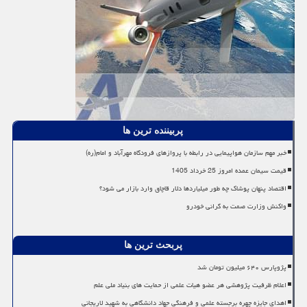
پربیننده ترین ها
خبر مهم سازمان هواپیمایی در رابطه با پروازهای فرودگاه مهرآباد و امام(ره)
قیمت سیمان عمده امروز 25 خرداد 1405
اقتصاد پنهان پوشاک چه طور میلیاردها دلار قاچاق وارد بازار می شود؟
واکنش وزارت صمت به گرانی خودرو
پربحث ترین ها
پژوپارس ۶۴۰ میلیون تومان شد
اعلام ظرفیت پژوهشی هر عضو هیات علمی از حمایت های بنیاد ملی علم
اهدای جایزه چهره برجسته علمی و فرهنگی جهاد دانشگاهی به شهید لاریجانی