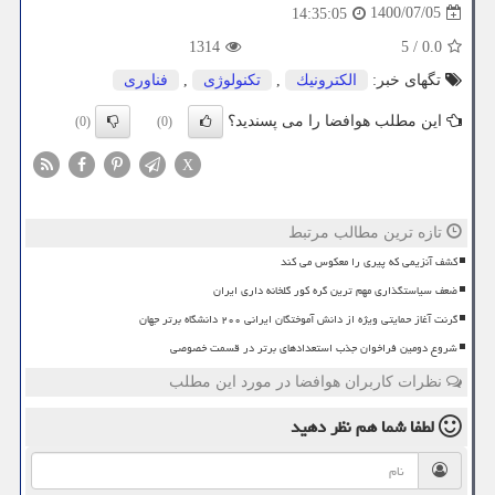
1400/07/05
14:35:05
1314
5
/
0.0
تگهای خبر:
الكترونیك
,
تكنولوژی
,
فناوری
این مطلب هوافضا را می پسندید؟
(0)
(0)
X
تازه ترین مطالب مرتبط
کشف آنزیمی که پیری را معکوس می کند
ضعف سیاستگذاری مهم ترین گره کور گلخانه داری ایران
گرنت آغاز حمایتی ویژه از دانش آموختگان ایرانی ۲۰۰ دانشگاه برتر جهان
شروع دومین فراخوان جذب استعدادهای برتر در قسمت خصوصی
نظرات کاربران هوافضا در مورد این مطلب
لطفا شما هم
نظر دهید