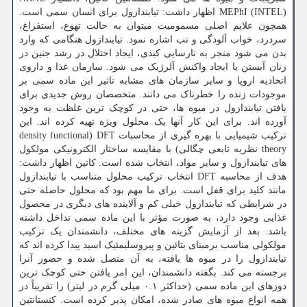
MEPhI (INTEL) اظهار داشت: تیابندازول برای انسان سمی است.
همچون علایم اصلی مسمومیت میتوان به حالت تهوع، استفراغ،
سردرد، خواب آلودگی و تب اشاره نمود. تیابندازول هنگامی که وارد
بدن می شود منجر به نارسایی کبدی، ایجاد اختلال در رشد جنین در
زنان آبستن یا ایجاد واکنش آلرژیک می شود. سازمان غذا و داروی
اتحادیه اروپا و سایر سازمان های مشابه تاثیر این ماده سمی بر
موجودات زنده را خطرناک می دانند. متخصصان روش جدیدی برای
یافتن تیابندازول در میوه ها، حتی در کوچک ترین غلظت به وجود
آورده اند. برای این کار آنها یک محلول ویژه تهیه کرده اند. این
ترکیب شیمیایی با بهره گیری از محاسبات DFT (density functional
theory نظریه تابعی چگالی) با مقایسه ساختار الکترونیکی مولکول
های تیابندازول و سایر مواد، انتخاب شده است. کاتین اظهار داشت:
هدف از محاسبه DFT انتخاب ترکیب محلول متناسب با تیابندازول
مانند کلید برای قفل است. برای ما مهم بود که محلول حاصله حتی
در شرایطی که تیابندازول خیلی کم و آلاینده های دیگری در محصول
غذایی وجود دارد، به صورت مؤثر با این ماده سمی تداخل داشته
باشد. بعد از آزمایش گزینه های مختلف، دانشمندان یک ترکیب
مولکولی مناسب برمبنای بتائین و پیروسلیمئیک اسید پیدا کرده اند که
تیابندازول را در میوه ها یافته، به آن متصل شده و حضور آنرا
برجسته می کند. بگفته دانشمندان، این امر یافتن حتی کوچک ترین
دوزهای این ماده سمی (حداکثر ۰.۱ میلی گرم در لیتر) را تقریباً در
همه انواع میوه های صادر شده، امکان پذیر کرده است. کنستانتین