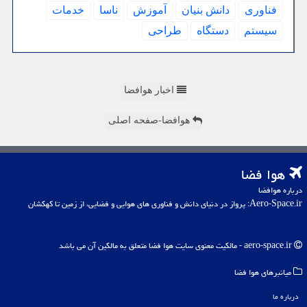
فناوری
دانش بنیان
آموزش
ناسا
خدمات
سیستم
دستگاه
طراحی
اخبار هوافضا
هوافضا-صفحه اصلی
هوا فضا
درباره هوافضا
Aero-Space.ir: پرواز در دنیای دانش و فناوری های هوایی و فضایی، از زمین تا کهکشان
aero-space.ir - مالکیت معنوی سایت هوا فضا متعلق به مالکین آن می باشد
میانبرهای هوا فضا
درباره ما