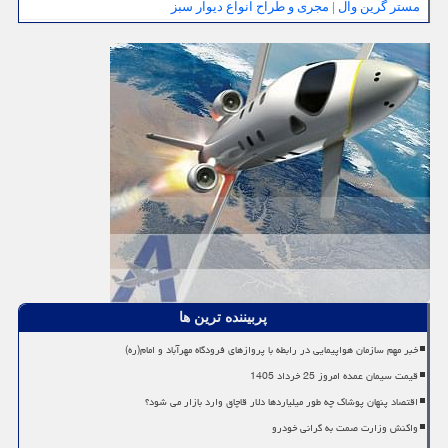
مستر گرین وال | مجری و طراح انواع دیوار سبز
پربیننده ترین ها
خبر مهم سازمان هواپیمایی در رابطه با پروازهای فرودگاه مهرآباد و امام(ره)
قیمت سیمان عمده امروز 25 خرداد 1405
اقتصاد پنهان پوشاک چه طور میلیاردها دلار قاچاق وارد بازار می شود؟
واکنش وزارت صمت به گرانی خودرو