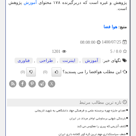
پژوهش و غیره است که دربرگیرنده ۱۷۸ محتوای
آموزش
پژوهش
است.
منبع:
هوا فضا
1400/07/25
08:08:00
1201
5
/
0.0
تگهای خبر:
آموزش
,
اینترنت
,
طراحی
,
فناوری
این مطلب هوافضا را می پسندید؟
(0)
(0)
X
تازه ترین مطالب مرتبط
اهدای جایزه چهره برجسته علمی و فرهنگی جهاد دانشگاهی به شهید لاریجانی
بارندگی شهابی برساوشی اواخر مرداد در ایران
کشف آنزیمی که پیری را معکوس می کند
ضعف سیاستگذاری مهم ترین گره کور گلخانه داری ایران