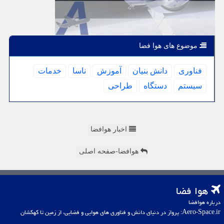
موضوع های هوا فضا
فناوری
دانش بنیان
آموزش
ناسا
خدمات
سیستم
دستگاه
طراحی
اخبار هوافضا
هوافضا-صفحه اصلی
هوا فضا
درباره هوافضا
Aero-Space.ir: پرواز در دنیای دانش و فناوری های هوایی و فضایی، از زمین تا کهکشان