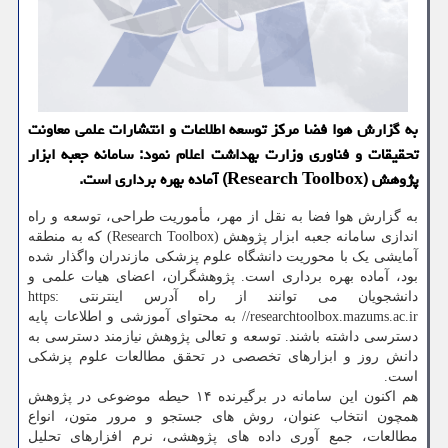
به گزارش هوا فضا مرکز توسعه اطلاعات و انتشارات علمی معاونت
تحقیقات و فناوری وزارت بهداشت اعلام نمود: سامانه جعبه ابزار
پژوهش (Research Toolbox) آماده بهره برداری است.
به گزارش هوا فضا به نقل از مهر، مأموریت طراحی، توسعه و راه
اندازی سامانه جعبه ابزار پژوهش (Research Toolbox) که به منطقه
آمایشی یک با محوریت دانشگاه علوم پزشکی مازندران واگذار شده
بود، آماده بهره برداری است. پژوهشگران، اعضای هیات علمی و
دانشجویان می توانند از راه آدرس اینترنتی https:
//researchtoolbox.mazums.ac.ir به محتوای آموزشی و اطلاعات پایه
دسترسی داشته باشند. توسعه و تعالی پژوهش نیازمند دسترسی به
دانش روز و ابزارهای تخصصی در تحقق مطالعات علوم پزشکی
است.
هم اکنون این سامانه در برگیرنده ۱۴ حیطه موضوعی در پژوهش
همچون انتخاب عنوان، روش های جستجو و مرور متون، انواع
مطالعات، جمع آوری داده های پژوهشی، نرم افزارهای تحلیل