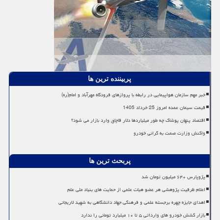
پربیننده ترین ها
خبر مهم سازمان هواپیمایی در رابطه با پروازهای فرودگاه مهرآباد و امام(ره)
قیمت سیمان عمده امروز 25 خرداد 1405
اقتصاد پنهان پوشاک چه طور میلیاردها دلار قاچاق وارد بازار می شود؟
واکنش وزارت صمت به گرانی خودرو
پربحث ترین ها
پژوپارس ۶۴۰ میلیون تومان شد
اعلام ظرفیت پژوهشی هر عضو هیات علمی از حمایت های بنیاد ملی علم
اهدای جایزه چهره برجسته علمی و فرهنگی جهاد دانشگاهی به شهید لاریجانی
بازار کشش خودرو های وارداتی ۵ تا ۱۰ میلیارد تومانی را ندارد