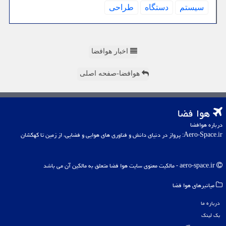
سیستم
دستگاه
طراحی
اخبار هوافضا
هوافضا-صفحه اصلی
هوا فضا
درباره هوافضا
Aero-Space.ir: پرواز در دنیای دانش و فناوری های هوایی و فضایی، از زمین تا کهکشان
aero-space.ir - مالکیت معنوی سایت هوا فضا متعلق به مالکین آن می باشد
میانبرهای هوا فضا
درباره ما
بک لینک