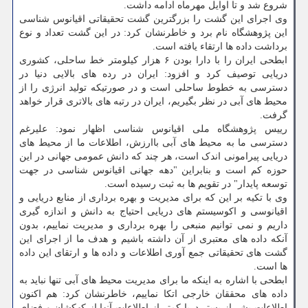
شروع شد و تا اوایل مهرماه ادامه داشت.
وی اجرای این گشت را بزرگترین گشت تحقیقاتی اقیانوس شناسی
این پژوهشگاه نام برد و خاطرنشان کرد: در این گشت تعداد و نوع
برداشت داده ها ارتقاء یافته است.
ابطحی ایران را با دارا بودن ۶ هزار کیلومتر خط ساحلی، کشوری
دریایی توصیف کرد و افزود: ایران در رده های بالایی دنیا در
دسترسی به خطوط ساحلی است و در صورتیکه تولید انرژی را از
محیط های آبی در نظر بگیریم، ایران در رتبه های بالاتری قرار خواهد
گرفت.
رییس پژوهشگاه ملی اقیانوس شناسی اظهار نمود: علیرغم
دسترسی ما به محیط های آبی باارزش، اطلاعات ما از محیط های
دریایی پیرامونی اندک است، هر چند که دانش عمومی جهانی در این
حوزه کم است و بنابراین "دهه جهانی اقیانوس شناسی در جهت
توسعه پایدار" در تقویم ها به ثبت رسیده است.
وی با تکیه بر این که برای مدیریت و بهره برداری از منابع دریایی و
اقیانوسی و اکوسیستم های دریایی احتیاج به دانش و اندازه گیری
داریم و نمی توانیم منبعی را بهره برداری و مدیریت نماییم، بدون
آنکه داده های معتبری از آن داشته باشیم و هدف ما از اجرای این
گشت های تحقیقاتی جمع آوری اطلاعات و داده ها و ارتقای این داده
ها است.
ابطحی با اشاره به اینکه ما برای مدیریت محیط های آبی تنها نباید به
داده های محققان خارجی اتکا نماییم، خاطرنشان کرد: هم اکنون
اطلاعات بشر از بستر دریا کمتر از اطلاعات آنها از کهکشان و فضای