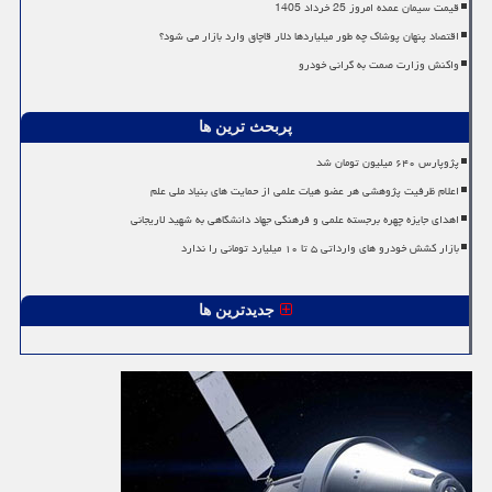
قیمت سیمان عمده امروز 25 خرداد 1405
اقتصاد پنهان پوشاک چه طور میلیاردها دلار قاچاق وارد بازار می شود؟
واکنش وزارت صمت به گرانی خودرو
پربحث ترین ها
پژوپارس ۶۴۰ میلیون تومان شد
اعلام ظرفیت پژوهشی هر عضو هیات علمی از حمایت های بنیاد ملی علم
اهدای جایزه چهره برجسته علمی و فرهنگی جهاد دانشگاهی به شهید لاریجانی
بازار کشش خودرو های وارداتی ۵ تا ۱۰ میلیارد تومانی را ندارد
جدیدترین ها