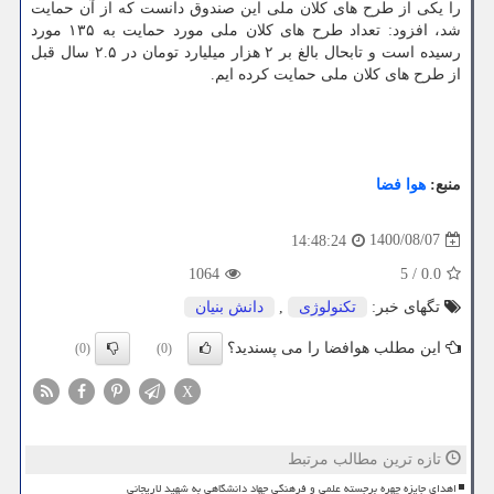
را یکی از طرح های کلان ملی این صندوق دانست که از آن حمایت
شد، افزود: تعداد طرح های کلان ملی مورد حمایت به ۱۳۵ مورد
رسیده است و تابحال بالغ بر ۲ هزار میلیارد تومان در ۲.۵ سال قبل
از طرح های کلان ملی حمایت کرده ایم.
منبع:
هوا فضا
1400/08/07
14:48:24
1064
5
/
0.0
تگهای خبر:
تكنولوژی
,
دانش بنیان
این مطلب هوافضا را می پسندید؟
(0)
(0)
X
تازه ترین مطالب مرتبط
اهدای جایزه چهره برجسته علمی و فرهنگی جهاد دانشگاهی به شهید لاریجانی