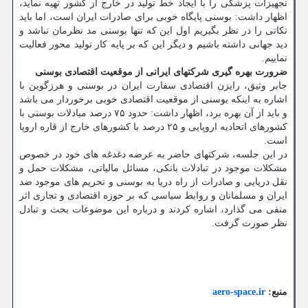
تجهیزات پزشکی را با ایجاد خط تولید در خارج از کشور تهیه نماید،
اظهار داشت: بوسنی پایگاه خوبی برای صادرات ایران است، اما باید
نکاتی را در نظر بگیریم اول این که تنها بوسنی مد نظرمان نباشد و
دید جهانی داشته باشیم و دیگر این که بر پایه کار تولید محور فعالیت
نماییم.
ضرورت بهره گیری شرکتهای ایرانی از موقعیت اقتصادی بوسنی
جابر وثیق، رایزن اقتصادی سفارت ایران در بوسنی و هرزگوین با
اشاره به اینکه بوسنی از موقعیت اقتصادی خوبی برخوردار می باشد
و باید از آن بهره برد، اظهار داشت: حدود ۷۵ درصد مبادلات بوسنی با
کشورهای اتحادیه اروپایی و ۲۵ درصد با کشورهای خارج از قاره اروپا
است.
در این جلسه، شرکتهای حاضر به عرضه دغدغه های خود در خصوص
مشکلات موجود در تبادلات بانکی، مسائل مالیاتی، مشکلات حمل و
نقل دریایی و صادرات از راه دریا به بوسنی و تحریم های موجود ضد
ایران و مسلمانان و روابط سیاسی که بر حوزه اقتصادی و تجاری اثر
منفی می گذارد، اشاره کردند و درباره این موضوعات بحث و تبادل
نظر صورت گرفت.
منبع:
aero-space.ir