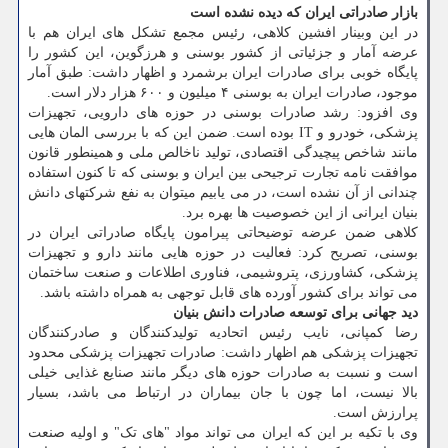
بازار صادراتی ایران که دیده نشده است
در این وبینار افشین کلاهی، رئیس مجمع تشکل های ایران هم با
عرضه آمار و جزئیاتی از کشور بوسنی و هرزگوین، این کشور را
پایگاه خوبی برای صادرات ایران برشمرد و اظهار داشت: طبق آمار
موجود، صادرات ایران به بوسنی ۴ میلیون و ۶۰۰ هزار دلار است.
وی افزود: رشد صادرات بوسنی در حوزه های دارویی، تجهیزات
پزشکی، خودرو و IT بوده است. ضمن این که با بررسی المان هایی
مانند شاخص پیچیدگی اقتصادی، تولید ناخالص ملی و همینطور قانون
موافقت نامه تجارت ترجیحی بین ایران و بوسنی که تا کنون استفاده
چندانی از آن نشده است، در می یابیم میتوان به نفع شرکتهای دانش
بنیان ایرانی از این خصوصیت ها بهره برد.
کلاهی ضمن عرضه توضیحاتی پیرامون پایگاه صادراتی ایران در
بوسنی، تصریح کرد: فعالیت در حوزه هایی مانند دارو و تجهیزات
پزشکی، کشاورزی، پتروشیمی، فناوری اطلاعات و صنعت ساختمان
می تواند برای کشور آورده های قابل توجهی به همراه داشته باشد.
دید جهانی برای توسعه صادرات دانش بنیان
رضا کمپانی، نایب رئیس اتحادیه تولیدکنندگان و صادرکنندگان
تجهیزات پزشکی هم اظهار داشت: صادرات تجهیزات پزشکی محدود
است و نسبت به صادرات حوزه های دیگر مانند صنایع غذایی خیلی
بالا نیست، اما چون با جان بیماران در ارتباط می باشد، بسیار
پرارزش است.
وی با تکیه بر این که ایران می تواند مواد "های تک" و اولیه صنعت