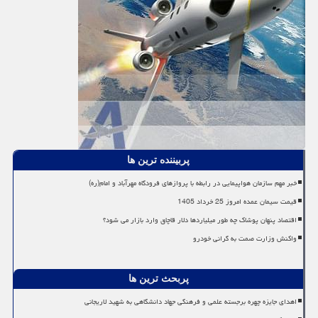
پربیننده ترین ها
خبر مهم سازمان هواپیمایی در رابطه با پروازهای فرودگاه مهرآباد و امام(ره)
قیمت سیمان عمده امروز 25 خرداد 1405
اقتصاد پنهان پوشاک چه طور میلیاردها دلار قاچاق وارد بازار می شود؟
واکنش وزارت صمت به گرانی خودرو
پربحث ترین ها
اهدای جایزه چهره برجسته علمی و فرهنگی جهاد دانشگاهی به شهید لاریجانی