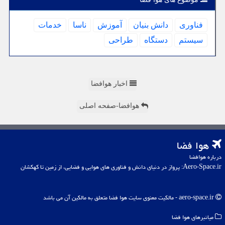
فناوری
دانش بنیان
آموزش
ناسا
خدمات
سیستم
دستگاه
طراحی
اخبار هوافضا
هوافضا-صفحه اصلی
هوا فضا
درباره هوافضا
Aero-Space.ir: پرواز در دنیای دانش و فناوری های هوایی و فضایی، از زمین تا کهکشان
aero-space.ir - مالکیت معنوی سایت هوا فضا متعلق به مالکین آن می باشد
میانبرهای هوا فضا