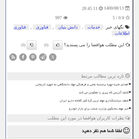
1400/08/13
20:45:11
997
5
/
0.0
تگهای خبر:
خدمات
,
دانش بنیان
,
فناوری
,
فناوری
اطلاعات
این مطلب هوافضا را می پسندید؟
(0)
(0)
X
تازه ترین مطالب مرتبط
اهدای جایزه چهره برجسته علمی و فرهنگی جهاد دانشگاهی به شهید لاریجانی
کشف آنزیمی که پیری را معکوس می کند
ضعف سیاستگذاری مهم ترین گره کور گلخانه داری ایران
خبر مهم سخنگوی وزارت صمت برای بازار خودرو
نظرات کاربران هوافضا در مورد این مطلب
لطفا شما هم
نظر دهید