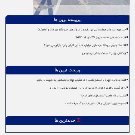
پربیننده ترین ها
خبر مهم سازمان هواپیمایی در رابطه با پروازهای فرودگاه مهرآباد و امام(ره)
قیمت سیمان عمده امروز 25 خرداد 1405
اقتصاد پنهان پوشاک چه طور میلیاردها دلار قاچاق وارد بازار می شود؟
واکنش وزارت صمت به گرانی خودرو
پربحث ترین ها
اهدای جایزه چهره برجسته علمی و فرهنگی جهاد دانشگاهی به شهید لاریجانی
بازار کشش خودرو های وارداتی ۵ تا ۱۰ میلیارد تومانی را ندارد
پشت پرده علمی آتشسوزی های اروپا
مصوبه ۸۵۶ شورای رقابت این جاده یک طرفه است
جدیدترین ها