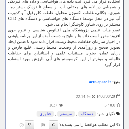
استفاده قرار می گیرد. ثبت داده های هواشناسی و داده های فیزیکی
و شیمیایی در لایه های مختلف آب از سطح تا نزدیک بستر دما،
شوری، چگالی، غلظت اکسیژن محلول، غلظت کلروفیل آ و کدورت
آب نیز در محل توسط دستگاه های هواشناسی و دستگاه های CTD
مستقر بر روی شناور کاوشگر انجام می شود.
عضو هیات علمی پژوهشگاه ملی اقیانوس شناسی و علوم جوی
افزود: مقرر است داده ها و نتایج به دست آمده از این برنامه پایشی
در اختیار سازمان حفاظت محیط زیست قرار داده شود تا ضمن ایجاد
تصویر صحیح و روزآمدی از وضعیت محیط زیستی خلیج فارس و
دریای عمان، بعنوان مستندات علمی و استاندارد برای حفاظت
عالمانه و موثرتر از این اکوسیستم های آبی باارزش مورد استفاده
قرار گیرد.
منبع:
aero-space.ir
1400/08/28
22:14:46
1037
5
/
0.0
تگهای خبر:
دستگاه
,
سیستم
,
فناوری
این مطلب هوافضا را می پسندید؟
(0)
(0)