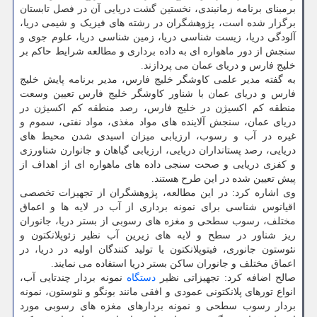
برمبنای برنامه زمانبندی، نخستین گشت دریایی آن در فصل تابستان
برگزار شده است، پژوهشگران در رشته های فیزیک و شیمی دریا،
آلودگی دریا، زیست شناسی دریا، زمین شناسی دریا، علوم جوی و
سنجش از دور ماهواره ای به داده برداری و مطالعه شرایط حاکم بر
خلیج فارس و دریای عمان می پردازند.
به گفته مدیر علمی کاوشگر خلیج فارس، مدیر برنامه پایش خلیج
فارس و دریای عمان با شناور کاوشگر خلیج فارس تعیین وسعت
منطقه کم اکسیژن در خلیج فارس، رصد منطقه کم اکسیژن در
دریای عمان، سنجش آلاینده های مواد مغذی، مواد نفتی، سموم و
غیره در آب و رسوب، ارزیابی میزان اسیدی شدن محیط های
دریایی، رصد پستانداران دریایی، ارزیابی گیاهان و جانوارن شناورزی
و کفزی دریایی و صحت سنجی داده های ماهواره ای از اهداف از
پیش تعیین شده در این طرح هستند.
وی اشاره کرد: در این مطالعه، پژوهشگران از تجهیزات تخصصی
اقیانوس شناسی برای نمونه برداری از آب در لایه ها و اعماق
مختلف، رسوب سطحی و مغزه های رسوبی از بستر دریا، جانوران
ریز شناور در سطح و لایه های زیرین آب نظیر زئوپلانکتون و
نئوستون جانوری، فیتوپلانکتون یا تولید کنندگان اولیه در دریا، در
اعماق مختلف و جانوران ساکن بستر دریا استفاده می نمایند.
صالح اضافه کرد: تجهیزاتی نظیر
دستگاه
نمونه بردار چندتایی آب،
انواع تورهای پلانکتونی عمودی و افقی مانند بونگو و نئوستون، نمونه
بردار رسوب سطحی و نمونه بردارهای مغزه های رسوبی مورد