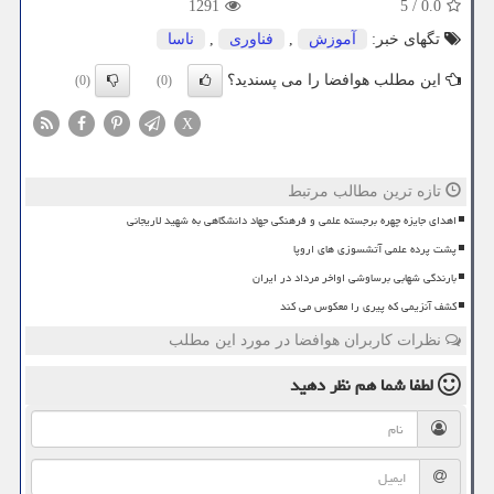
1291
5
/
0.0
تگهای خبر:
آموزش
,
فناوری
,
ناسا
این مطلب هوافضا را می پسندید؟
(0)
(0)
X
تازه ترین مطالب مرتبط
اهدای جایزه چهره برجسته علمی و فرهنگی جهاد دانشگاهی به شهید لاریجانی
پشت پرده علمی آتشسوزی های اروپا
بارندگی شهابی برساوشی اواخر مرداد در ایران
کشف آنزیمی که پیری را معکوس می کند
نظرات کاربران هوافضا در مورد این مطلب
لطفا شما هم
نظر دهید