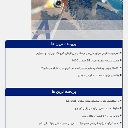
پربیننده ترین ها
خبر مهم سازمان هواپیمایی در رابطه با پروازهای فرودگاه مهرآباد و امام(ره)
قیمت سیمان عمده امروز 25 خرداد 1405
اقتصاد پنهان پوشاک چه طور میلیاردها دلار قاچاق وارد بازار می شود؟
واکنش وزارت صمت به گرانی خودرو
پربحث ترین ها
بزرگداشت بانوی پیشگام علوم سلولی انجام شد
سقوط دسته جمعی نرخها در بازار خودرو
پژوپارس ۶۴۰ میلیون تومان شد
اعلام ظرفیت پژوهشی هر عضو هیات علمی از حمایت های بنیاد ملی علم