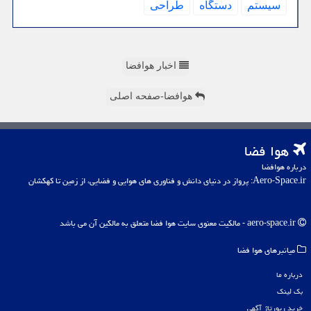
سیستم
دستگاه
طراحی
اخبار هوافضا
هوافضا-صفحه اصلی
هوا فضا
درباره هوافضا
Aero-Space.ir: پرواز در دنیای دانش و فناوری های هوایی و فضایی، از زمین تا کهکشان
aero-space.ir - مالکیت معنوی سایت هوا فضا متعلق به مالکین آن می باشد
میانبرهای هوا فضا
درباره ما
بک لینک
خرید رپورتاژ آگهی