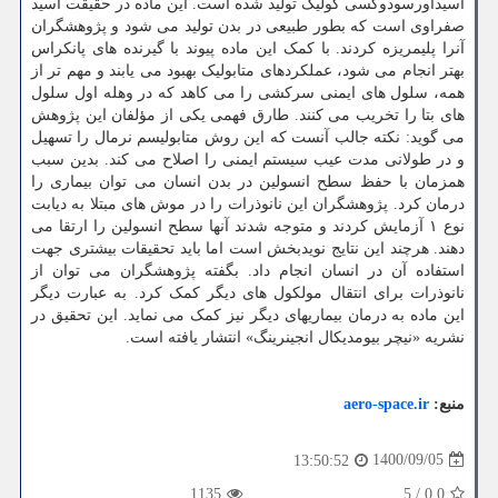
اسیداورسودوکسی کولیک تولید شده است. این ماده در حقیقت اسید
صفراوی است که بطور طبیعی در بدن تولید می شود و پژوهشگران
آنرا پلیمریزه کردند. با کمک این ماده پیوند با گیرنده های پانکراس
بهتر انجام می شود، عملکردهای متابولیک بهبود می یابند و مهم تر از
همه، سلول های ایمنی سرکشی را می کاهد که در وهله اول سلول
های بتا را تخریب می کنند. طارق فهمی یکی از مؤلفان این پژوهش
می گوید: نکته جالب آنست که این روش متابولیسم نرمال را تسهیل
و در طولانی مدت عیب سیستم ایمنی را اصلاح می کند. بدین سبب
همزمان با حفظ سطح انسولین در بدن انسان می توان بیماری را
درمان کرد. پژوهشگران این نانوذرات را در موش های مبتلا به دیابت
نوع ۱ آزمایش کردند و متوجه شدند آنها سطح انسولین را ارتقا می
دهند. هرچند این نتایج نویدبخش است اما باید تحقیقات بیشتری جهت
استفاده آن در انسان انجام داد. بگفته پژوهشگران می توان از
نانوذرات برای انتقال مولکول های دیگر کمک کرد. به عبارت دیگر
این ماده به درمان بیماریهای دیگر نیز کمک می نماید. این تحقیق در
نشریه «نیچر بیومدیکال انجینرینگ» انتشار یافته است.
منبع:
aero-space.ir
1400/09/05
13:50:52
1135
5
/
0.0