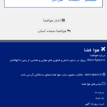
اخبار هوافضا
هوافضا-صفحه اصلی
هوا فضا
درباره هوافضا
Aero-Space.ir: پرواز در دنیای دانش و فناوری های هوایی و فضایی، از زمین تا کهکشان
aero-space.ir - مالکیت معنوی سایت هوا فضا متعلق به مالکین آن می باشد
میانبرهای هوا فضا
درباره ما
بک لینک
خرید رپورتاژ آگهی