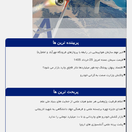
پربیننده ترین ها
خبر مهم سازمان هواپیمایی در رابطه با پروازهای فرودگاه مهرآباد و امام(ره)
قیمت سیمان عمده امروز 25 خرداد 1405
اقتصاد پنهان پوشاک چه طور میلیاردها دلار قاچاق وارد بازار می شود؟
واکنش وزارت صمت به گرانی خودرو
پربحث ترین ها
اعلام ظرفیت پژوهشی هر عضو هیات علمی از حمایت های بنیاد ملی علم
اهدای جایزه چهره برجسته علمی و فرهنگی جهاد دانشگاهی به شهید لاریجانی
بازار کشش خودرو های وارداتی ۵ تا ۱۰ میلیارد تومانی را ندارد
پشت پرده علمی آتشسوزی های اروپا