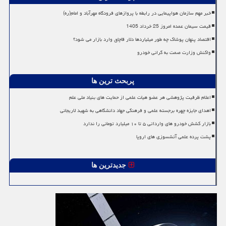
خبر مهم سازمان هواپیمایی در رابطه با پروازهای فرودگاه مهرآباد و امام(ره)
قیمت سیمان عمده امروز 25 خرداد 1405
اقتصاد پنهان پوشاک چه طور میلیاردها دلار قاچاق وارد بازار می شود؟
واکنش وزارت صمت به گرانی خودرو
پربحث ترین ها
اعلام ظرفیت پژوهشی هر عضو هیات علمی از حمایت های بنیاد ملی علم
اهدای جایزه چهره برجسته علمی و فرهنگی جهاد دانشگاهی به شهید لاریجانی
بازار کشش خودرو های وارداتی ۵ تا ۱۰ میلیارد تومانی را ندارد
پشت پرده علمی آتشسوزی های اروپا
جدیدترین ها