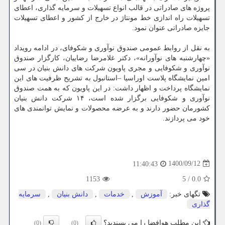
پروژه های صادراتی در قالب انواع تسهیلات و سرمایه گذاری، اعطای
تسهیلات راه اندازی خط مونتاژ در خارج از کشور و اعطای تسهیلات
جایزه صادراتی عنوان نمود.
به نقل از روابط عمومی صندوق نوآوری و شکوفای، در ادامه رویداد
«چهارشنبه های نوآورانه»، دکتر غلامرضا رضاییان، کارگزار صندوق
نوآوری و شکوفایی و مجری پاویون شرکت های دانش بنیان در سی
امین نمایشگاه پلاست اوراسیا –استانبول به تشریح ظرفیت های این
نمایشگاه پرداخت و اظهار داشت: در این پاویون که به همت صندوق
نوآوری و شکوفایی برگزار شده است، ۱۴ شرکت دانش بنیان
کشورمان حضور دارند و به عرضه محصولات و نمایش توانمندی های
خود می پردازند.
1400/09/12
11:40:43
1153
5
/
0.0
تگهای خبر:
آموزش
,
خدمات
,
دانش بنیان
,
سرمایه
گذاری
این مطلب هوافضا را می پسندید؟
(0)
(0)