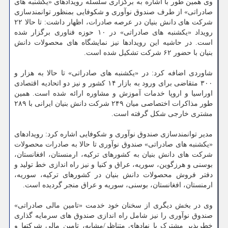
وی همین طور با اشاره به برگزاری سلسله رویدادهای «یکشنبه های
صادراتی» از طرف صندوق نوآوری و شکوفایی بمنظور توانمندسازی
شرکت های دانش بنیان در عرصه صادرات، اظهار داشت: تا حالا ۲۲
رویداد «یکشنبه های صادراتی» در ۱۰ حوزه فناوری برگزار شده
است. در حاشیه این رویدادها نیز نمایشگاه های محصولات دانش
بنیان با حضور ۶۲ شرکت تشکیل شده است.
شاوردی اضافه کرد: در «یکشنبه های صادراتی» تا حالا به هزار و
۳۰۰ متقاضی برای ورود به بازار ۱۴ کشور و نیز دو اتحادیه اقتصادی
اوراسیا و اروپا خدمات آموزش و مشاوره ارائه شده است. همین
طور مذاکرات اختصاصی میان ۲۴۹ شرکت دانش بنیان ایرانی با ۲۸۹
مشتری خارجی شکل گرفته است.
مدیر توانمندسازی صندوق نوآوری و شکوفایی اشاره کرد: رویدادهای
«یکشنبه های صادراتی» صندوق نوآوری تا حالا به صادرات محصولات
شرکت های دانش بنیان به کشورهای ترکیه، ارمنستان، افغانستان،
بوسنی و هرزگوین، سوریه، عراق و کنیا و نیز راه اندازی خط تولید و
دفتر فروش محصولات دانش بنیان در کشورهای ترکیه، سوریه،
ارمنستان، افغانستان، بوسنی، سوریه و عراق منجر گردیده است.
وی در بخش دیگری از سخنان خود خدمت «تامین مالی صادراتی»
صندوق نوآوری را نیز شامل راه اندازی صندوق های سرمایه گذاری
خطرپذیر مشترک با نهادهای متناظر/مشابه، تامین مالی شرکتها و