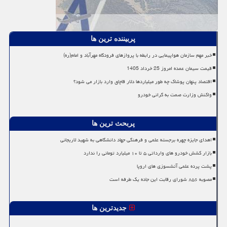
پربیننده ترین ها
خبر مهم سازمان هواپیمایی در رابطه با پروازهای فرودگاه مهرآباد و امام(ره)
قیمت سیمان عمده امروز 25 خرداد 1405
اقتصاد پنهان پوشاک چه طور میلیاردها دلار قاچاق وارد بازار می شود؟
واکنش وزارت صمت به گرانی خودرو
پربحث ترین ها
اهدای جایزه چهره برجسته علمی و فرهنگی جهاد دانشگاهی به شهید لاریجانی
بازار کشش خودرو های وارداتی ۵ تا ۱۰ میلیارد تومانی را ندارد
پشت پرده علمی آتشسوزی های اروپا
مصوبه ۸۵۶ شورای رقابت این جاده یک طرفه است
جدیدترین ها