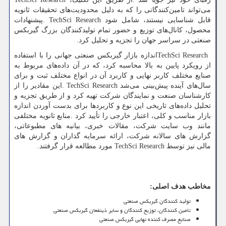
می‌تواند تامین‌کنندگانی را که به دلیل محدودیت‌های تحقیقات ثانویه
قابل شناسایی نیستند، شامل شود
. TechSci Research
پیشنهادات
محصول، کانال‌های توزیع و حضور تمام تولیدکنندگان بزرگ گیربکس
صنعتی در سراسر جهان را تجزیه و تحلیل کرد.
TechSci Research
اندازه بازار گیربکس صنعتی جهانی را با استفاده
از رویکرد پایین به بالا محاسبه کرد، که در آن داده‌های مربوط به
صنایع مختلف کاربر نهایی و کاربرد آن در انواع مختلف ثبت و برای
سال‌های آینده پیش‌بینی می‌شد
. TechSci Research
این مقادیر را از
کارشناسان صنعت و نمایندگان شرکت تهیه کرد و از طریق تجزیه و
تحلیل داده‌های تاریخی این نوع و کاربردها برای بدست آوردن اندازه
بازار مناسب و کلی، اعتبار خارجی را تأیید کرد
.
منابع ثانویه مختلفی
مانند وب سایت شرکت، مقالات خبری، بیانیه های مطبوعاتی،
گزارش های سالانه شرکت، ارائه سرمایه گذاران و گزارش های
مالی نیز توسط
TechSci Research
مورد مطالعه قرار گرفتند.
مخاطب هدف اصلی
:
تولید کنندگان گیربکس صنعتی
تامین کنندگان، توزیع کنندگان و سایر ذینفعان گیربکس صنعتی
صنایع مصرف کننده نهایی گیربکس صنعتی