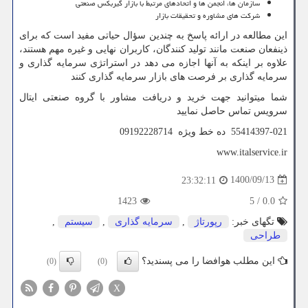
سازمان ها، انجمن ها و اتحادهای مرتبط با بازار گیربکس صنعتی
شرکت های مشاوره و تحقیقات بازار
این مطالعه در ارائه پاسخ به چندین سؤال حیاتی مفید است که برای
ذینفعان صنعت مانند تولید کنندگان، کاربران نهایی و غیره مهم هستند،
علاوه بر اینکه به آنها اجازه می دهد در استراتژی سرمایه گذاری و
سرمایه گذاری بر فرصت های بازار سرمایه گذاری کنند
شما میتوانید جهت خرید و دریافت مشاور با گروه صنعتی ایتال
سرویس تماس حاصل نمایید
55414397-021 ده خط ویژه 09192228714
www.italservice.ir
1400/09/13
23:32:11
1423
5
/
0.0
تگهای خبر:
رپورتاژ
,
سرمایه گذاری
,
سیستم
,
طراحی
این مطلب هوافضا را می پسندید؟
(0)
(0)
X