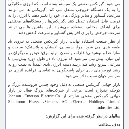
می شود
.
گیربکس صنعتی یک سیستم بسته است که انرژی مکانیکی
را به یک دستگاه خروجی منتقل می کند
.
گیربکس ها می توانند
سرعت، گشتاور و سایر ویژگی های خود را تغییر دهند تا انرژی را به
فرمت قابل استفاده تبدیل کنند
.
گیربکس‌ها در دستگاه‌های مختلفی
برای اهداف مختلف استفاده می‌شوند
.
این ماشین ها می توانند
سرعت چرخش را برای افزایش گشتاور و سرعت کاهش دهند.
از نظر صنعت استفاده نهایی، بازار گیربکس صنعتی به نیروی باد
طبقه بندی می شود
.
مواد شیمیایی، لاستیک و پلاستیک؛ ساخت و
ساز؛ غذا و نوشیدنی؛ فلزات و معدن
.
تولید برق؛ خودرو و دیگران در
این میان، پیش‌بینی می‌شود که نیروی باد در طول دوره پیش‌بینی با
سرعتی سریع رشد کند
.
رشد دسته انرژی بادی عمدتاً به نصب رو به
رشد توربین‌های بادی برای پاسخگویی به تقاضای فزاینده انرژی در
سراسر جهان نسبت داده می‌شود.
بازار جهانی گیربکس صنعتی به دلیل وجود چندین فروشنده بزرگ و
کوچک چندپاره است
.
برخی از شرکت‌های بزرگ فعال در بازار
جهانی گیربکس صنعتی عبارتند از
Emerson Electric Co.
،
Johnson
Sumitomo Heavy
،
Siemens AG
،
Electric Holdings Limited
Industries Ltd.
سالهای در نظر گرفته شده برای این گزارش
:
هدف مطالعه
: