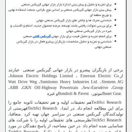
برای تجزیه و تحلیل و پیش بینی اندازه بازار بازار جهانی گیربکس صنعتی
پیش بینی بازار جهانی گیربکس صنعتی بر اساس نوع، طراحی، صنعت استفاده نهایی
و توزیع منطقه ای
شناسایی محرک ها و چالش های بازار گیربکس صنعتی جهانی
برای بررسی تحولات رقابتی مانند توسعه، عرضه محصول جدید، ادغام و اکتساب و
غیره در بازار گیربکس صنعتی جهانی
برای انجام تجزیه و تحلیل قیمت برای بازار جهانی
گیربکس کتابی
صنعتی
شناسایی و تجزیه و تحلیل مشخصات بازیگران پیشرو فعال در بازار گیربکس
صنعتی جهانی
برخی از بازیگران پیشرو در بازار جهانی گیربکس صنعتی عبارتند
از
Emerson Electric Co.
،
Johnson Electric Holdings Limited
،
Watt Drive Weg
،
Sumitomo Heavy Industries Ltd.
،
Siemens AG
،
ABB
،
GKN Off-Highway Powertrain
،
Sew-Eurodrive
،
Group
Bauer Gear.
موتور،
Bondioli & Pavesi
و غیره
TechSci Research
هم تحقیقات اولیه و هم تحقیقات ثانویه جامع را
برای این مطالعه انجام داد
.
در ابتدا،
TechSci Research
فهرستی از
تولیدکنندگان گیربکس صنعتی در سراسر جهان تهیه کرد
.
متعاقبا،
TechSci Research
نظرسنجی های تحقیقاتی اولیه را با شرکت های
شناسایی شده انجام داد
.
در حین مصاحبه، از پاسخ دهندگان در مورد
رقبای خود نیز جویا شد
.
از طریق این تکنیک،
TechSci Research