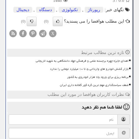
1448
5
/
0.0
تگهای خبر:
رپورتاژ
,
تكنولوژی
,
دستگاه
,
دیجیتال
این مطلب هوافضا را می پسندید؟
(0)
(0)
X
تازه ترین مطالب مرتبط
اهدای جایزه چهره برجسته علمی و فرهنگی جهاد دانشگاهی به شهید لاریجانی
بازار کشش خودرو های وارداتی ۵ تا ۱۰ میلیارد تومانی را ندارد
برنامه ریزی برای ورود ۷۵ هزار خودروی به کشور
ضعف سیاستگذاری مهم ترین گره کور گلخانه داری ایران
نظرات کاربران هوافضا در مورد این مطلب
لطفا شما هم
نظر دهید