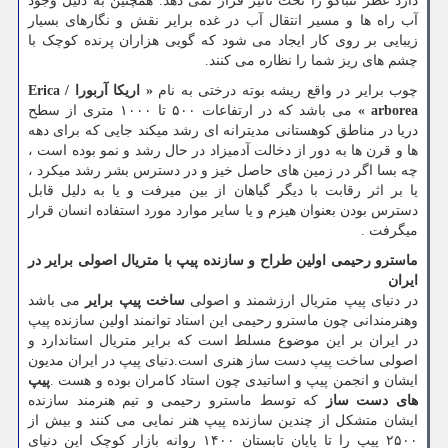
دارد عطر تنباکو را تحت تاثیر قرار نمی دهد. همچنین به دلیل وجود
آب راه ها و مسیر انتقال آب در غده برایر نقش و نگارهای بسیار
زیبایی بر روی کار ایجاد می شود که گویی هزاران پرنده کوچک با
چشم های ریز شما را نظاره می کنند.
چوب برایر در واقع ریشه بوته درختی به نام
«
اریکا آربورا
/ Erica
arborea »
می باشد که در ارتفاعات ۵۰۰ تا ۱۰۰۰ متری از سطح
دریا در مناطق کوهستانی مدیترانه ای رشد میکند جایی که برای دهه
ها و قرن ها به دور از دخالت آدمیزاد در حال رشد و نمو بوده است ،
چه بسا اگر در زمین های حاصل خیز و در دسترس بشر رشد میکرد ،
یا بر اثر رقابت با دیگر گیاهان از بین میرفت و یا به دلیل قابل
دسترس بودن بعنوان هیزم و یا سایر موارد مورد استفاده انسان قرار
میگرفت .
ماسترو رحیمی اولین طراح و سازنده پیپ با متریال اصولی برایر در
ایران
در دنیای پیپ متریال ارزشمند و اصولی
ساخت پیپ برایر
می باشد
وهنرمندانی چون ماسترو رحیمی این استاد توانمند اولین سازنده پیپ
در ایران بر این موضوع مسلط است که برایر متریال استاندارد و
اصولی ساخت پیپ دست ساز هنری است.دنیای پیپ در ایران مدیون
ایشان و انجمن پیپ و اساتیدی چون استاد کامران بوده و هست .
پیپ
های دست ساز
که توسط ماسترو رحیمی و تیم هنرمند سازنده
ایشان متشکل از چندین سازنده پیپ هنر نمایی می کنند و بیش از
۲۵۰۰ پیپ را تا پایان تابستان ۱۴۰۰ روانه بازار کوچک این دنیای