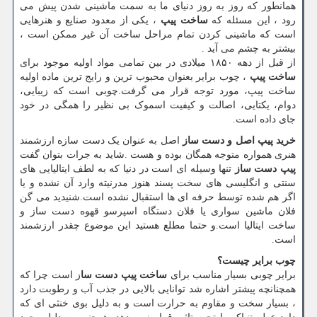
همانطور که روز به روز دنیای ما به سمت ماشینی شدن پیش می
رود ، این مسئله که
ساخت پیپ
، یکی از معدود صنایع و هنرهایی
است که ماشینی کردن تمام مراحل ساخت آن غیر ممکن است ،
بیشتر به چشم می آید .
از قبل از دهه ۱۸۵۰ میلادی در بین تمامی مواد اولیه موجود برای
ساخت پیپ
، چوب برایر بعنوان محبوب ترین و رایج ترین ماده اولیه
ساخت پیپ، مورد توجه قرار می گرفت.چوبی است که زیبایی،
دوام، یکتایی، اصالت و کیفیت اسموک بی نظیر را همگی در خود
جای داده است.
خرید پیپ اصل و دست ساز
اصل به عنوان یک دست سازه ارزشمند
هنری همواره متوجه همگان بوده و هست .شاید به جرات بتوان گفت
پیپ دست ساز
تنها وسیله ای است در دنیا که به لطف ایتالیایی های
سنتی و انگلیسی های سخت پسند هنوز مدرنیته وارد آن نشده و یا
اگر هم شده توسط حرفه ای ها استقبال نشده است.شنیدید می گن
فلان ماشین سواری یا فلان دستگاه اسپرسو قهوه دست ساز و
ساخت ایتالیا است.و حتما مطلع هستید این موضوع چقدر ارزشمند
است.
چوب برایر چیست؟
برایر چوبی بسیار مناسب برای
ساخت پیپ دست سا
ز است چرا که
همچنانچه پیشتر اشاره شد توانایی بالایی در جذب آب و رطوبت دارد
، بسیار سخت و مقاوم به حرارت است و به دلیل بوی خنثی ای که