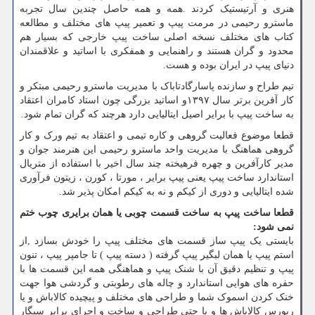
هنری و آرتیستیک کردند .همه و همه حاصل چندین سال تجربه
ماسترو رحیمی در مرمت پیپ و تعمیر پیپ های مختلف و مطالعه
کتاب های مختلف نسخه اصلی ساخت پیپ خارجی که بسیار هم
محدود و گران هستند و راهنمایی و همفکری با اساتید و علاقمندان
دنیای پیپ در ایران بوده و هست.
تیم طراح و سازنده پاسارگادتاباک با مدیریت ماسترو رحیمی مبتکر و
کار آفرین برتر سال ۱۳۹۷و اساتید بزرگی چون استاد کامران اعتقاد
به ساخت پیپ با برایر اصیل ایتالیایی دارد هرچند که گران تمام شود.
قطعا موضوع فعالیت گروهی و کاره تیمی و اعتقاد به تیم ورک و کار
گروهی هماهنگ با مدیریت واحد ماسترو رحیمی این هنرمند جوان و
مدیر کارآفرین و چهره فرهیخته چند سال اخیر با استفاده از متریال
استاندارد ساخت پیپ یعنی پیپ برایر ، مورتا ، کورن ، زیتون فرآوری
شده ایتالیایی و دوری از کیکم و نه به کیکم امکان پذیر شد.
قطعا ساخت پیپ به ساخت قسمت چوبی یا همان برایری چوب ختم
نمی شود:
بایستی یک پیپ ساز قسمت های مختلف پیپ را خودش بسازد ,از
استم پیپ یا همان لبگیر پیپ گرفته ( دسته پیپ ) تا جامپر پیپ ، تنون
پیپ و تنظیم دقیق آن با شنک پیپ و هماهنگی همه این قسمت ها با
حفره های هوایی استاندارد و چاله های رطوبتی و گردشی هوا جهت
خنک کردن اسموک شما و طراحی های مختلف و پیچیده کالاباش و یا
ریورس کالاباش ها و یا حتی طراحی و ساخت و اجرای برایر سیگار