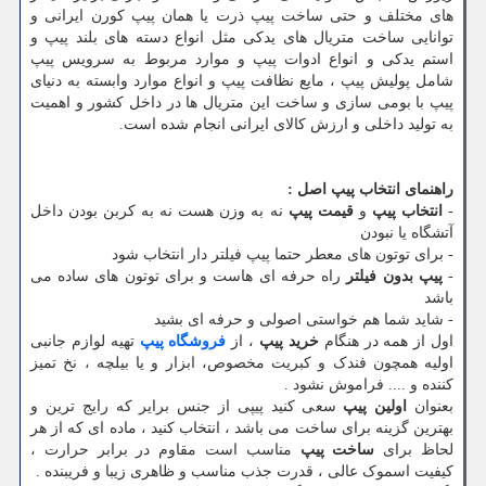
های مختلف و حتی ساخت پیپ ذرت یا همان پیپ کورن ایرانی و
توانایی ساخت متریال های یدکی مثل انواع دسته های بلند پیپ و
استم یدکی و انواع ادوات پیپ و موارد مربوط به سرویس پیپ
شامل پولیش پیپ ، مایع نظافت پیپ و انواع موارد وابسته به دنیای
پیپ با بومی سازی و ساخت این متریال ها در داخل کشور و اهمیت
به تولید داخلی و ارزش کالای ایرانی انجام شده است.
راهنمای انتخاب پیپ اصل
:
-
انتخاب پیپ
و
قیمت پیپ
نه به وزن هست نه به کربن بودن داخل
آتشگاه یا نبودن
- برای توتون های معطر حتما پیپ فیلتر دار انتخاب شود
-
پیپ بدون فیلتر
راه حرفه ای هاست و برای توتون های ساده می
باشد
- شاید شما هم خواستی اصولی و حرفه ای بشید
اول از همه در هنگام
خرید پیپ
، از
فروشگاه پیپ
تهیه لوازم جانبی
اولیه همچون فندک و کبریت مخصوص، ابزار و یا بیلچه ، نخ تمیز
کننده و .... فراموش نشود .
بعنوان
اولین پیپ
سعی کنید پیپی از جنس برایر که رایج ترین و
بهترین گزینه برای ساخت می باشد ، انتخاب کنید ، ماده ای که از هر
لحاظ برای
ساخت پیپ
مناسب است مقاوم در برابر حرارت ،
کیفیت اسموک عالی ، قدرت جذب مناسب و ظاهری زیبا و فریبنده .