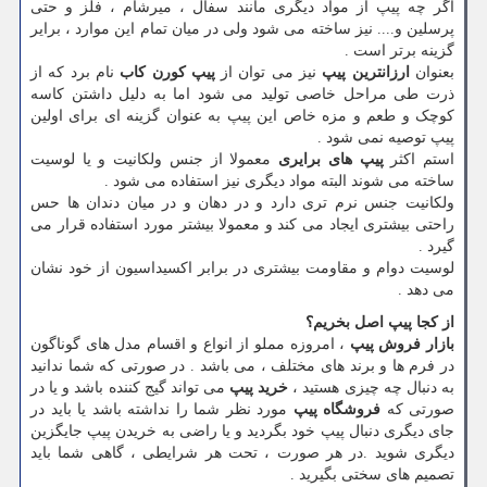
اگر چه پیپ از مواد دیگری مانند سفال ، میرشام ، فلز و حتی
پرسلین و.... نیز ساخته می شود ولی در میان تمام این موارد ، برایر
گزینه برتر است .
بعنوان
ارزانترین پیپ
نیز می توان از
پیپ کورن کاب
نام برد که از
ذرت طی مراحل خاصی تولید می شود اما به دلیل داشتن کاسه
کوچک و طعم و مزه خاص این پیپ به عنوان گزینه ای برای اولین
پیپ توصیه نمی شود .
استم اکثر
پیپ های برایری
معمولا از جنس ولکانیت و یا لوسیت
ساخته می شوند البته مواد دیگری نیز استفاده می شود .
ولکانیت جنس نرم تری دارد و در دهان و در میان دندان ها حس
راحتی بیشتری ایجاد می کند و معمولا بیشتر مورد استفاده قرار می
گیرد .
لوسیت دوام و مقاومت بیشتری در برابر اکسیداسیون از خود نشان
می دهد .
از کجا پیپ اصل بخریم؟
بازار فروش پیپ
، امروزه مملو از انواع و اقسام مدل های گوناگون
در فرم ها و برند های مختلف ، می باشد . در صورتی که شما ندانید
به دنبال چه چیزی هستید ،
خرید پیپ
می تواند گیج کننده باشد و یا در
صورتی که
فروشگاه پیپ
مورد نظر شما را نداشته باشد یا باید در
جای دیگری دنبال پیپ خود بگردید و یا راضی به خریدن پیپ جایگزین
دیگری شوید .در هر صورت ، تحت هر شرایطی ، گاهی شما باید
تصمیم های سختی بگیرید .