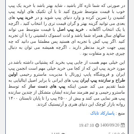
در صورتی که شما تازه کار باشید ، شاید بهتر باشد با خرید یک پیپ
خوب با قیمت متوسط شروع کنید تا با آن تکنیک های اولیه پیپ
کشیدن را تمرین کرده و وارد دنیای پیپ شوید و در
خرید پیپ
های
بعدی می توانید گزینه بهتر و گران قیمت تری را انتخاب کنید ، اگرچه
با یک انتخاب آگاهانه ،
خرید پیپ اصل
با قیمت متوسط می تواند
سالهای سال همراه شما باشد و لذت اسموک دلنشینی را با آن تجربه
کنید .اگر پیپ کش با تجربه ای هستید پس مطمئنا می دانید که چه
پیپی جهت خرید مدنظر دارید ، اگرچه همیشه می توان به دنبال
چیزی جدید و متفاوت بود .
این خیلی مهم هست از جایی پیپ بخرید که پشتیانی داشته باشد.در
مورد خرید پیپ این که از کجا می خرید خیلی مهم است انجمن پیپ
ایران و فروشگاه پایپ ژورنال با مدیریت ماسترو رحیمی
اولین
طراح و سازنده پیپ ایران
پیپ های ایرانی با برایر اصیل ایتالیایی به
شما تقدیم می کند ضمن اینکه
پیپ های دست ساز
که توسط
ماسترو رحیمی و تیم هنرمند سازنده ایشان متشکل از چندین سازنده
پیپ هنر نمایی می کنند و بیش از ۲۵۰۰ پیپ را تا پایان تابستان ۱۴۰۰
روانه بازار کوچک این دنیای هنری و آرتیستیک کردند.
منبع :
پاسارکاد تاباک
1400/09/20
19:47:10