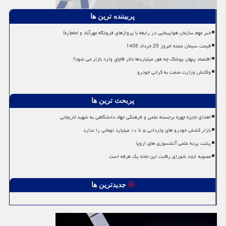
پربیننده ترین ها
خبر مهم سازمان هواپیمایی در رابطه با پروازهای فرودگاه مهرآباد و امام(ره)
قیمت سیمان عمده امروز 25 خرداد 1405
اقتصاد پنهان پوشاک چه طور میلیاردها دلار قاچاق وارد بازار می شود؟
واکنش وزارت صمت به گرانی خودرو
پربحث ترین ها
اهدای جایزه چهره برجسته علمی و فرهنگی جهاد دانشگاهی به شهید لاریجانی
بازار کشش خودرو های وارداتی ۵ تا ۱۰ میلیارد تومانی را ندارد
پشت پرده علمی آتشسوزی های اروپا
مصوبه ۸۵۶ شورای رقابت این جاده یک طرفه است
جدیدترین ها