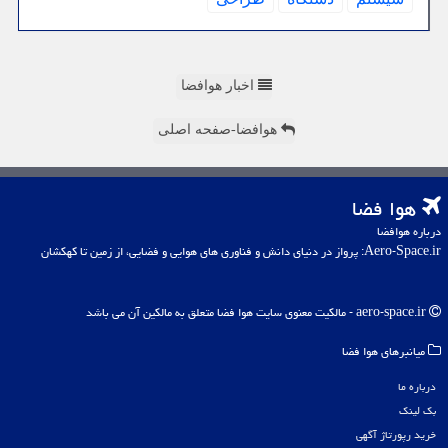
اخبار هوافضا
هوافضا-صفحه اصلی
هوا فضا
درباره هوافضا
Aero-Space.ir: پرواز در دنیای دانش و فناوری های هوایی و فضایی، از زمین تا کهکشان
aero-space.ir - مالکیت معنوی سایت هوا فضا متعلق به مالکین آن می باشد
میانبرهای هوا فضا
درباره ما
بک لینک
خرید رپورتاژ آگهی