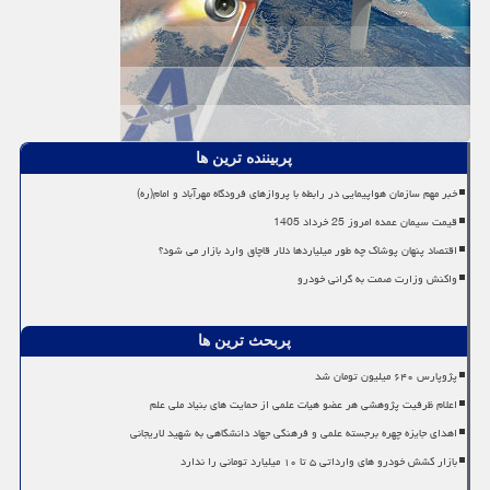
پربیننده ترین ها
خبر مهم سازمان هواپیمایی در رابطه با پروازهای فرودگاه مهرآباد و امام(ره)
قیمت سیمان عمده امروز 25 خرداد 1405
اقتصاد پنهان پوشاک چه طور میلیاردها دلار قاچاق وارد بازار می شود؟
واکنش وزارت صمت به گرانی خودرو
پربحث ترین ها
پژوپارس ۶۴۰ میلیون تومان شد
اعلام ظرفیت پژوهشی هر عضو هیات علمی از حمایت های بنیاد ملی علم
اهدای جایزه چهره برجسته علمی و فرهنگی جهاد دانشگاهی به شهید لاریجانی
بازار کشش خودرو های وارداتی ۵ تا ۱۰ میلیارد تومانی را ندارد