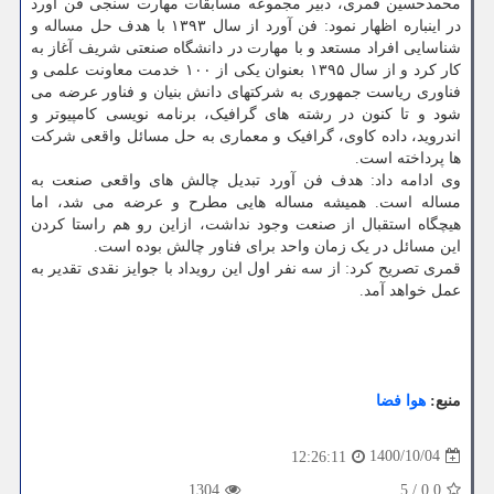
محمدحسین قمری، دبیر مجموعه مسابقات مهارت سنجی فن آورد
در اینباره اظهار نمود: فن آورد از سال ۱۳۹۳ با هدف حل مساله و
شناسایی افراد مستعد و با مهارت در دانشگاه صنعتی شریف آغاز به
کار کرد و از سال ۱۳۹۵ بعنوان یکی از ۱۰۰ خدمت معاونت علمی و
فناوری ریاست جمهوری به شرکتهای دانش بنیان و فناور عرضه می
شود و تا کنون در رشته های گرافیک، برنامه نویسی کامپیوتر و
اندروید، داده کاوی، گرافیک و معماری به حل مسائل واقعی شرکت
ها پرداخته است.
وی ادامه داد: هدف فن آورد تبدیل چالش های واقعی صنعت به
مساله است. همیشه مساله هایی مطرح و عرضه می شد، اما
هیچگاه استقبال از صنعت وجود نداشت، ازاین رو هم راستا کردن
این مسائل در یک زمان واحد برای فناور چالش بوده است.
قمری تصریح کرد: از سه نفر اول این رویداد با جوایز نقدی تقدیر به
عمل خواهد آمد.
منبع:
هوا فضا
1400/10/04
12:26:11
1304
5
/
0.0