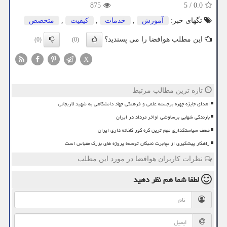
875
5
/
0.0
تگهای خبر:
آموزش
,
خدمات
,
كیفیت
,
متخصص
این مطلب هوافضا را می پسندید؟
(0)
(0)
X
تازه ترین مطالب مرتبط
اهدای جایزه چهره برجسته علمی و فرهنگی جهاد دانشگاهی به شهید لاریجانی
بارندگی شهابی برساوشی اواخر مرداد در ایران
ضعف سیاستگذاری مهم ترین گره کور گلخانه داری ایران
راهکار پیشگیری از مهاجرت نخبگان توسعه پروژه های بزرگ مقیاس است
نظرات کاربران هوافضا در مورد این مطلب
لطفا شما هم
نظر دهید