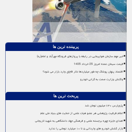
پربیننده ترین ها
خبر مهم سازمان هواپیمایی در رابطه با پروازهای فرودگاه مهرآباد و امام(ره)
قیمت سیمان عمده امروز 25 خرداد 1405
اقتصاد پنهان پوشاک چه طور میلیاردها دلار قاچاق وارد بازار می شود؟
واکنش وزارت صمت به گرانی خودرو
پربحث ترین ها
پژوپارس ۶۴۰ میلیون تومان شد
اعلام ظرفیت پژوهشی هر عضو هیات علمی از حمایت های بنیاد ملی علم
اهدای جایزه چهره برجسته علمی و فرهنگی جهاد دانشگاهی به شهید لاریجانی
بازار کشش خودرو های وارداتی ۵ تا ۱۰ میلیارد تومانی را ندارد