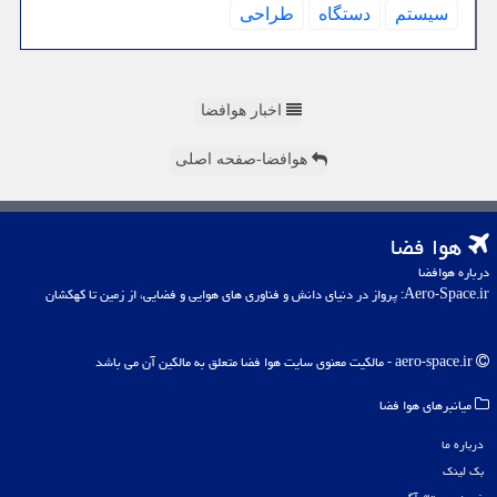
سیستم
دستگاه
طراحی
اخبار هوافضا
هوافضا-صفحه اصلی
هوا فضا
درباره هوافضا
Aero-Space.ir: پرواز در دنیای دانش و فناوری های هوایی و فضایی، از زمین تا کهکشان
aero-space.ir - مالکیت معنوی سایت هوا فضا متعلق به مالکین آن می باشد
میانبرهای هوا فضا
درباره ما
بک لینک