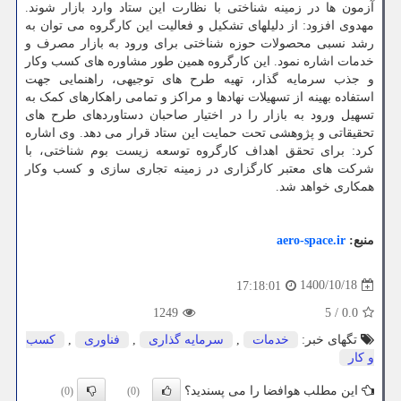
آزمون ها در زمینه شناختی با نظارت این ستاد وارد بازار شوند.
مهدوی افزود: از دلیلهای تشکیل و فعالیت این کارگروه می توان به
رشد نسبی محصولات حوزه شناختی برای ورود به بازار مصرف و
خدمات اشاره نمود. این کارگروه همین طور مشاوره های کسب وکار
و جذب سرمایه گذار، تهیه طرح های توجیهی، راهنمایی جهت
استفاده بهینه از تسهیلات نهادها و مراکز و تمامی راهکارهای کمک به
تسهیل ورود به بازار را در اختیار صاحبان دستاوردهای طرح های
تحقیقاتی و پژوهشی تحت حمایت این ستاد قرار می دهد. وی اشاره
کرد: برای تحقق اهداف کارگروه توسعه زیست بوم شناختی، با
شرکت های معتبر کارگزاری در زمینه تجاری سازی و کسب وکار
همکاری خواهد شد.
منبع:
aero-space.ir
1400/10/18
17:18:01
1249
5
/
0.0
تگهای خبر:
خدمات
,
سرمایه گذاری
,
فناوری
,
كسب
و كار
این مطلب هوافضا را می پسندید؟
(0)
(0)