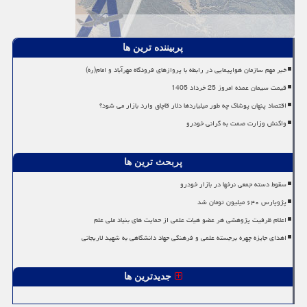
پربیننده ترین ها
خبر مهم سازمان هواپیمایی در رابطه با پروازهای فرودگاه مهرآباد و امام(ره)
قیمت سیمان عمده امروز 25 خرداد 1405
اقتصاد پنهان پوشاک چه طور میلیاردها دلار قاچاق وارد بازار می شود؟
واکنش وزارت صمت به گرانی خودرو
پربحث ترین ها
سقوط دسته جمعی نرخها در بازار خودرو
پژوپارس ۶۴۰ میلیون تومان شد
اعلام ظرفیت پژوهشی هر عضو هیات علمی از حمایت های بنیاد ملی علم
اهدای جایزه چهره برجسته علمی و فرهنگی جهاد دانشگاهی به شهید لاریجانی
جدیدترین ها