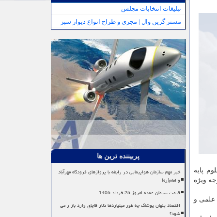
تبلیغات انتخابات مجلس
مستر گرین وال | مجری و طراح انواع دیوار سبز
پربیننده ترین ها
وم پایه
خبر مهم سازمان هواپیمایی در رابطه با پروازهای فرودگاه مهرآباد
و امام(ره)
جه ویژه
قیمت سیمان عمده امروز 25 خرداد 1405
 علمی و
اقتصاد پنهان پوشاک چه طور میلیاردها دلار قاچاق وارد بازار می
شود؟