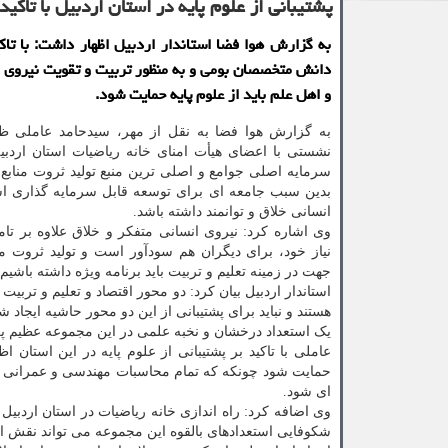
پشتیبانی از علوم پایه در استان اردبیل با تاک
به گزارش هوا فضا استاندار اردبیل اظهار داشت: با تاکی
دانش متخصصان بومی و به منظور تربیت و تقویت نیروی ا
و اهل علم باید از علوم پایه حمایت شود.
به گزارش هوا فضا به نقل از مهر، سیدحامد عاملی ظه
نشستی با اعضای هیأت امنای خانه ریاضیات استان اردبیل
سرمایه اصلی جوامع و اصلی ترین منبع تولید ثروت منابع
بدین سبب جامعه ای برای توسعه قابل سرمایه گذاری ا
انسانی خلاق و توانمند داشته باشد.
وی اشاره کرد: نیروی انسانی متفکر و خلاق علاوه بر تامی
نیاز خود، برای دیگران هم سودآور است و تولید ثروت م
جهت در زمینه تعلیم و تربیت باید برنامه ویژه داشته باشیم.
استاندار اردبیل بیان کرد: دو محور اقتصاد و تعلیم و تربی
هستند و نباید برای پشتیبانی از این دو محور حاشیه ایجاد ش
یک استعداد درخشان و نخبه علمی در این مجموعه عظیم پر
عاملی با تاکید بر پشتیبانی از علوم پایه در این استان 
حمایت شود چونکه که تمام محاسبات مهندسی و عمرانی در 
ای شود.
وی اضافه کرد: راه اندازی خانه ریاضیات در استان اردبیل
شکوفایی استعدادهای بالقوه این مجموعه می تواند نقش اس