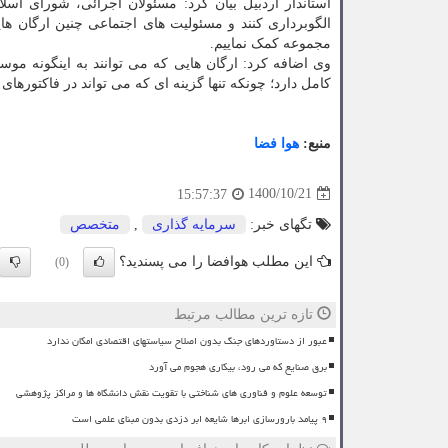
استاندار اردبیل بیان کرد: مسئولان اجرائی، شورای اسلا
الگوبرداری کنند و مسئولیت های اجتماعی چنین ارگان هایی
مجموعه کمک نماییم.
وی اضافه کرد: ارگان هایی که می توانند به اینگونه موسس
کامل دارد؛ چونکه تنها گزینه ای که می تواند در فاکتوره
منبع:
هوا فضا
1400/10/21
15:57:37
تگهای خبر:
سرمایه گذاری
,
متخصص
این مطلب هوافضا را می پسندید؟
(0)
تازه ترین مطالب مرتبط
عبور از دستاوردهای جنگ بدون اصلاح سیاستهای اقتصادی امکان ندارد
برق صنایع که می رود، بیکاری هجوم می آورد
توسعه علوم و فناوری های شناختی با تقویت نقش دانشگاه ها و مراکز پژوهشی
۹ پیامد بارورسازی ابرها شایعه ابر دزدی بدون مبنای علمی است