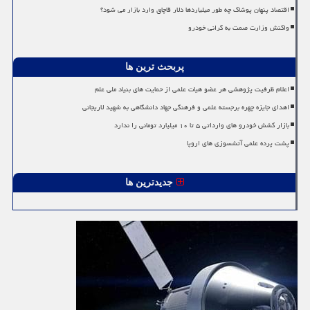
اقتصاد پنهان پوشاک چه طور میلیاردها دلار قاچاق وارد بازار می شود؟
واکنش وزارت صمت به گرانی خودرو
پربحث ترین ها
اعلام ظرفیت پژوهشی هر عضو هیات علمی از حمایت های بنیاد ملی علم
اهدای جایزه چهره برجسته علمی و فرهنگی جهاد دانشگاهی به شهید لاریجانی
بازار کشش خودرو های وارداتی ۵ تا ۱۰ میلیارد تومانی را ندارد
پشت پرده علمی آتشسوزی های اروپا
جدیدترین ها