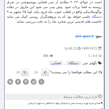
است در جولای ۲۰۲۲ میلادی از بندر فضایی ووستوچنی در شرق
روسیه به فضا پرتاب شود. پیش بینی می شود این ماژول در دهانه
بوگوسلاسکی واقع در قطب جنوب ماه فرود بیاید. لونا ۲۵ مجهز به ۹
دستگاه
علمی خواهد بود که به پژوهشگران روسی کمک می نماید
خاصیت های قدیمی ترین صخره ماه را به دقت بررسی نمایند.
منبع:
aero-space.ir
1400/10/25
14:49:23
888
5
/
0.0
تگهای خبر:
دستگاه
,
فضایی
این مطلب هوافضا را می پسندید؟
(0)
(0)
X
تازه ترین مطالب مرتبط
اهدای جایزه چهره برجسته علمی و فرهنگی جهاد دانشگاهی به شهید لاریجانی