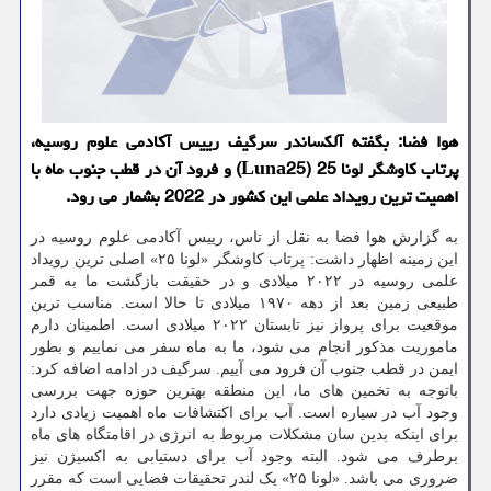
هوا فضا: بگفته آلکساندر سرگیف رییس آکادمی علوم روسیه،
پرتاب کاوشگر لونا 25 (Luna25) و فرود آن در قطب جنوب ماه با
اهمیت ترین رویداد علمی این کشور در 2022 بشمار می رود.
به گزارش هوا فضا به نقل از تاس، رییس آکادمی علوم روسیه در
این زمینه اظهار داشت: پرتاب کاوشگر «لونا ۲۵» اصلی ترین رویداد
علمی روسیه در ۲۰۲۲ میلادی و در حقیقت بازگشت ما به قمر
طبیعی زمین بعد از دهه ۱۹۷۰ میلادی تا حالا است. مناسب ترین
موقعیت برای پرواز نیز تابستان ۲۰۲۲ میلادی است. اطمینان دارم
ماموریت مذکور انجام می شود، ما به ماه سفر می نماییم و بطور
ایمن در قطب جنوب آن فرود می آییم. سرگیف در ادامه اضافه کرد:
باتوجه به تخمین های ما، این منطقه بهترین حوزه جهت بررسی
وجود آب در سیاره است. آب برای اکتشافات ماه اهمیت زیادی دارد
برای اینکه بدین سان مشکلات مربوط به انرژی در اقامتگاه های ماه
برطرف می شود. البته وجود آب برای دستیابی به اکسیژن نیز
ضروری می باشد. «لونا ۲۵» یک لندر تحقیقات فضایی است که مقرر