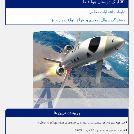
لینک دوستان هوا فضا
تبلیغات انتخابات مجلس
مستر گرین وال | مجری و طراح انواع دیوار سبز
پربیننده ترین ها
خبر مهم سازمان هواپیمایی در رابطه با پروازهای فرودگاه مهرآباد و امام(ره)
قیمت سیمان عمده امروز 25 خرداد 1405