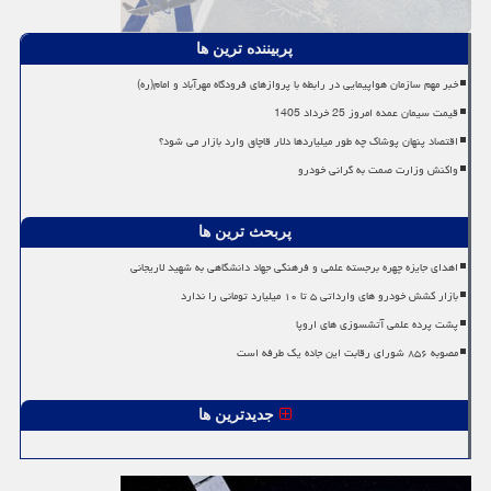
پربیننده ترین ها
خبر مهم سازمان هواپیمایی در رابطه با پروازهای فرودگاه مهرآباد و امام(ره)
قیمت سیمان عمده امروز 25 خرداد 1405
اقتصاد پنهان پوشاک چه طور میلیاردها دلار قاچاق وارد بازار می شود؟
واکنش وزارت صمت به گرانی خودرو
پربحث ترین ها
اهدای جایزه چهره برجسته علمی و فرهنگی جهاد دانشگاهی به شهید لاریجانی
بازار کشش خودرو های وارداتی ۵ تا ۱۰ میلیارد تومانی را ندارد
پشت پرده علمی آتشسوزی های اروپا
مصوبه ۸۵۶ شورای رقابت این جاده یک طرفه است
جدیدترین ها