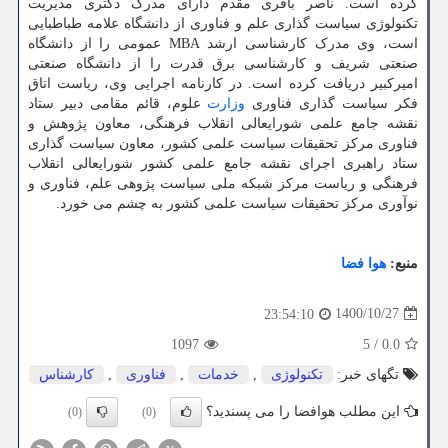
کرده است. ناصر باقری مقدم دارای مدرک دکتری مدیریت
تکنولوژی سیاست گذاری علم و فناوری از دانشگاه علامه طباطبایی
است، وی مدرک کارشناسی ارشد MBA عمومی را از دانشگاه
صنعتی شریف و کارشناسی برق قدرت را از دانشگاه صنعتی
امیرکبیر دریافت کرده است. در کارنامه اجرایی وی، ریاست اتاق
فکر سیاست گذاری فناوری
وزارت
علوم، قائم مقامی دبیر ستاد
نقشه جامع علمی شورایعالی انقلاب فرهنگی، معاون پژوهش و
فناوری مرکز تحقیقات سیاست علمی کشور، معاون سیاست گذاری
ستاد راهبری اجرای نقشه جامع علمی کشور شورایعالی انقلاب
فرهنگی و ریاست مرکز شبکه ملی سیاست پژوهی علم، فناوری و
نوآوری مرکز تحقیقات سیاست علمی کشور به چشم می خورد.
منبع:
هوا فضا
1400/10/27
23:54:10
1097
5
/
0.0
تگهای خبر:
تكنولوژی
,
خدمات
,
فناوری
,
كارشناس
این مطلب هوافضا را می پسندید؟
(0)
(0)