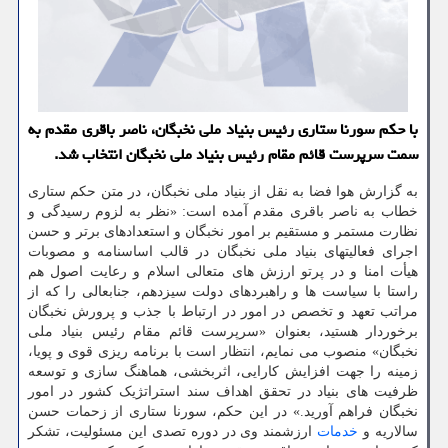
با حکم سورنا ستاری رئیس بنیاد ملی نخبگان، ناصر باقری مقدم به
سمت سرپرست قائم مقام رئیس بنیاد ملی نخبگان انتخاب شد.
به گزارش هوا فضا به نقل از بنیاد ملی نخبگان، در متن حکم ستاری
خطاب به ناصر باقری مقدم آمده است: «نظر به لزوم رسیدگی و
نظارت مستمر و مستقیم بر امور نخبگان و استعدادهای برتر و حسن
اجرای فعالیتهای بنیاد ملی نخبگان در قالب اساسنامه و مصوبات
هیأت امنا و در پرتو ارزش های متعالی اسلام و رعایت اصول هم
راستا با سیاست ها و راهبردهای دولت سیزدهم، جنابعالی را که از
مراتب تعهد و تخصص در امور در ارتباط با جذب و پرورش نخبگان
برخوردار هستید، بعنوان «سرپرست قائم مقام رئیس بنیاد ملی
نخبگان» منصوب می نمایم، انتظار است با برنامه ریزی قوی و پویا،
زمینه را جهت افزایش کارایی، اثربخشی، هماهنگ سازی و توسعه
ظرفیت های بنیاد در تحقق اهداف سند استراتژیک کشور در امور
نخبگان فراهم آورید.» در این حکم، سورنا ستاری از زحمات حسن
سالاریه و
خدمات
ارزشمند وی در دوره تصدی این مسئولیت، تشکر