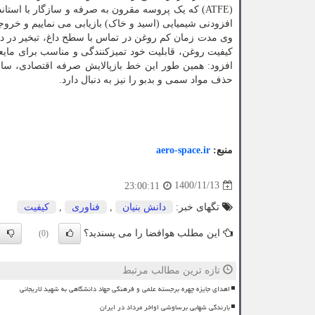
(ATFE) که یک پروسه مقرون به صرفه و سازگار با ا
افزودنی شیمیایی (اسید و خاک) بازیابی می نماییم و خروجی این پرو
وی مدت زمان کم روغن در تماس با سطح داغ، تبخیر در دم
کیفیت روغن، قابلیت خود تمیزکنندگی و مناسب برای مایعات
افزود: همین طور این خط بازپالایش صرفه اقتصادی، سازگ
حذف مواد سمی و بدبو را نیز به دنبال دارد.
منبع:
aero-space.ir
1400/11/13
23:00:11
تگهای خبر:
دانش بنیان
,
فناوری
,
كیفیت
این مطلب هوافضا را می پسندید؟
(0)
تازه ترین مطالب مرتبط
اهدای جایزه چهره برجسته علمی و فرهنگی جهاد دانشگاهی به شهید لاریجانی
بارندگی شهابی برساوشی اواخر مرداد در ایران