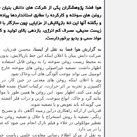
هوا فضا: پژوهشگران یکی از شرکت های دانش بنیان خ
روغن های سوخته و کارکرده را مطابق استانداردها پیاده
و بگفته آنها این خط بازپالایش از مزایایی چون سازگار با 
زیست محیطی، مصرف کم انرژی، بازدهی بالای تولید و 
مواد سمی و بدبو برخوردارست.
به گزارش هوا فضا به نقل از ایسنا،
محسن قدریان، م
شرکت دانش بنیان با اعلان اینکه این خط بازپالایش، بدون
به محیط زیست روغن سوخته را به روغن قابل استفاده ت
اظهار داشت: تصفیه غیراصولی روغن های سوخته خارج ش
اتومبیل می تواند موجب آلودگی های آب وخاک شود.
وی با اعلان اینکه روغن های معدنی در حین کار، در ا
اکسیژن و تجزیه بر اثر حرارت، ترکیبات اشباع نشده قط
تولید می کنند، اظهار نمود: این روغن ها همین طور با مو
مانند گرد و خاک، انواع سوخت، کربن و ذرات فلز آغشته 
می گویندکه باید تعویض و یا تصفیه شوند.
قدریانی از ارائه راهکاری دراین زمینه آگاهی داد و تصریح
رنگبر، تصفیه با روش استخراج با حلال و تصفیه‏ روغن ب
تقطیر مولکولی در خلاء و فیلم نازک انجام می شود که عدم
را در پی دارد.
به نقل از مرکز اطلاع رسانی معاونت علمی ریاست جمهو