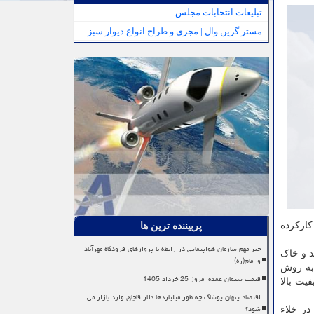
تبلیغات انتخابات مجلس
مستر گرین وال | مجری و طراح انواع دیوار سبز
کارکرده
پربیننده ترین ها
خبر مهم سازمان هواپیمایی در رابطه با پروازهای فرودگاه مهرآباد
د و خاک
و امام(ره)
 به روش
قیمت سیمان عمده امروز 25 خرداد 1405
یت بالا
اقتصاد پنهان پوشاک چه طور میلیاردها دلار قاچاق وارد بازار می
شود؟
در خلاء