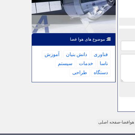
موضوع های هوا فضا
فناوری
دانش بنیان
آموزش
ناسا
خدمات
سیستم
دستگاه
طراحی
وافضا-صفحه اصلی