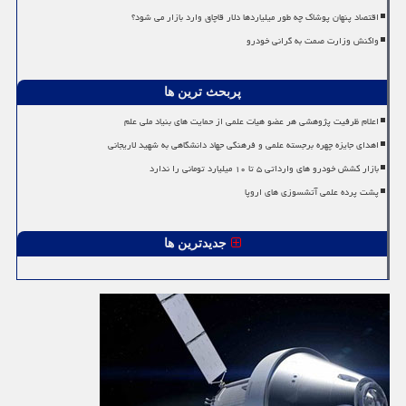
اقتصاد پنهان پوشاک چه طور میلیاردها دلار قاچاق وارد بازار می شود؟
واکنش وزارت صمت به گرانی خودرو
پربحث ترین ها
اعلام ظرفیت پژوهشی هر عضو هیات علمی از حمایت های بنیاد ملی علم
اهدای جایزه چهره برجسته علمی و فرهنگی جهاد دانشگاهی به شهید لاریجانی
بازار کشش خودرو های وارداتی ۵ تا ۱۰ میلیارد تومانی را ندارد
پشت پرده علمی آتشسوزی های اروپا
جدیدترین ها