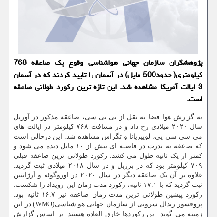
پژوهشگران سازمان جهانی هواشناسی وقوع یک صاعقه 768
کیلومتری( حدود500 مایل) در آسمان را تایید کردند که در آسمان
3 ایالت آمریکا مشاهده شد. این تازه ترین رکورد طولانی صاعقه
است.
به گزارش هوا فضا به نقل از بی بی سی، صاعقه مذکور در آوریل
سال ۲۰۲۰ میلادی رخ داد و در مسافت ۷۶۸ کیلومتر در ایالت های
می سی سی پی، لوییزیانا و تگزاس مشاهده شد. این درحالی است
که صاعقه به ندرت در فاصله ای بیش از ۱۰ مایل دیده می شود و
کمتر از یک ثانیه طول می کشد. رکورد طولانی ترین صاعقه قبلی
۷۰۹ کیلومتر بود که در برزیل و در سال ۲۰۱۸ میلادی ثبت گردید.
علاوه بر آن یک صاعقه دیگر در سال ۲۰۲۰ در اوروگوئه و آرژانتین
ثبت گردید که با ۱۷.۱ ثانیه، رکورد مدت زمان این رویداد را شکست.
رکورد پیشین طولانی ترین مدت زمان صاعقه نیز ۱۶.۷ ثانیه بود.
پروفسور رندال سرونی از سازمان جهانی هواشناسی(WMO) در این
زمینه می گوید: این رکوردها خارق العاده هستند. بر اساس گزارش