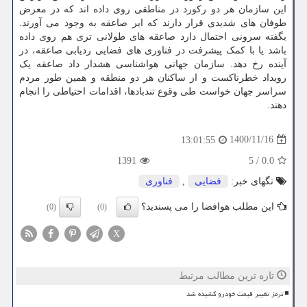
این سازمان هر دو رکورد در مناطقی روی داده اند که در معرض
طوفان های شدیدی قرار دارند که ابر صاعقه به وجود می آورند.
بگفته سرونی احتمال دارد صاعقه های طولانی تری هم روی داده
باشد یا با کمک پیشرفت در فناوری های فضایی ردیابی صاعقه، در
آینده رخ دهد. سازمان جهانی هواشناسی هشدار داد صاعقه یک
رویداد خطرناکست و از ساکنان هر دو منطقه و همین طور مردم
سراسر جهان خواست طی وقوع تندبادها، اقدامات احتیاطی را انجام
دهند.
1400/11/16
13:01:55
1391
5
/
0.0
تگهای خبر:
فضایی
,
فناوری
این مطلب هوافضا را می پسندید؟
(0)
(0)
X
تازه ترین مطالب مرتبط
ترمز تغییر قیمت خودرو کشیده شد