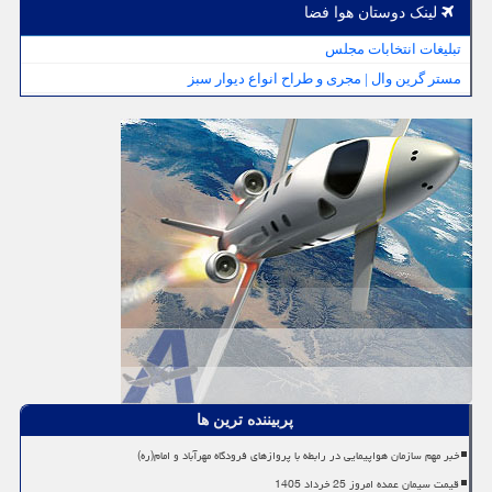
لینک دوستان هوا فضا
تبلیغات انتخابات مجلس
مستر گرین وال | مجری و طراح انواع دیوار سبز
پربیننده ترین ها
خبر مهم سازمان هواپیمایی در رابطه با پروازهای فرودگاه مهرآباد و امام(ره)
قیمت سیمان عمده امروز 25 خرداد 1405