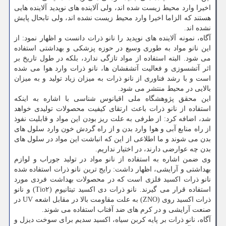
اخیرا وارد محیط زیست شده اند، ولی آلاینده های نوپدید آلاینده هایی
هستند که الزاما اخیرا وارد محیط زیست نشده اند، ولی تابحال پایش
نشده اند.
آگاه، نمونه آلاینده های نوپدید را نانو ذرات دانست و اظهار نمود: از
این نانو مواد به طوری وسیع در حوزه پزشکی و بهداشتی استفاده
می شود. البته استفاده از مواد تازگی ندارد، بلکه در طول تاریخ بر
اثر آتشسوزی و فعالیت آتشفشان ها، نانو ذرات وارد هوا می شده
است و با رشد فناوری از نانو ذرات به میزان زیاد تولید و به میزان
بالایی در محیط منتشر می شود.
این محقق پژوهشگاه ملی اقیانوس شناسی با اشاره به اینکه
استفاده از نانو ذرات باعث ارتقای کیفیت محصولات تولیدی خواهد
شد، اضافه کرد: از طرفی به علت ریز بودن این مواد و قابلیت نفوذ
از راه منابع آبی و هوا وارد بدن و از راه گردش خون وارد سلول های
بدن می شوند و ما اطلاعی از این که انباشت این مواد در سلول های
بدن چه عوارضی دارند، در اختیار نداریم.
وی ضمن اشاره به استفاده از نانو مواد در تولید جوراب و لوازم
بهداشتی و آرایشی، اظهار داشت: رایج ترین نانو ذرات استفاده شده
نانو ذرات اکسید فلزی است که در محصولات بهداشت فردی مورد
استفاده قرار می گیرند. نانو ذرات دی اکسید تیتانیوم (Tio۲) و نانو
ذرات اکسید روی (ZNO) به علت مقاومت بالا در مقابل اشعه UV در
صنعت آرایشی و در کرم های ضد آفتاب استفاده می شوند.
آگاه، نانو ذرات بر پایه کربن سیاه، اکسید سدیم برای سوخت دیزل و