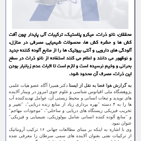
محققان، نانو ذرات، میکرو پلاستیک، ترکیبات آلی پایدار چون آفت
کش ها و حشره کش ها، محصولات شیمیایی مصرفی در منازل،
آلودگی های دارویی و آنتی بیوتیک ها را از منابع آلوده کننده جدید
و نوظهور می دانند و اعلام می کنند استفاده از نانو ذرات در سطح
بحرانی و وخیم نرسیده است و لازم است تا اثبات عدم زبانبار بودن
این ذرات، مصرف آن محدود شود.
به گزارش هوا فضا به نقل از ایسنا
دکتر همیرا آگاه عضو هیات علمی
پژوهشگاه ملی اقیانوس شناسی و علوم جوی امروز در وبینار آلاینده
های نوپدید و تبعات انسانی و محیط زیستی آن، عوامل تهدیدکننده آب
ها را به ۴ دسته "بهره برداری زیاد از منابع زنده دریایی"، "تغییر و
تخریب فیزیکی زیستگاه های دریایی و ساحلی"، "موجودات مهاجم"
و "منابع آلوده کننده انسانی شامل بیولوژیکی، شیمیایی و فیزیکی"
عنوان نمود.
وی با اشاره به اینکه بر مبنای مطالعات جهانی ۱۶ ترکیب آروماتیک
از ترکیبات نفتی بعنوان آلاینده های سمی سرطان زا معرفی شده