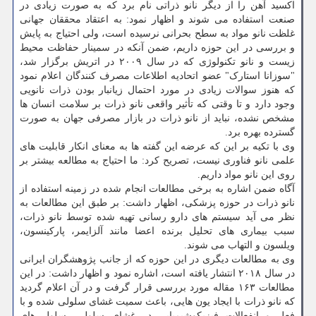
اکسید آهن را از دیگر نانو ذراتی نام برد که به صورت زیادی در
صنعت استفاده می شوند و اظهار نمود: به اعتقاد محققان جهانی
غلظت نانو مواد به سطح بحرانی نرسیده است، ولی احتیاج به پایش
و بررسی در این حوزه داریم، ضمن آنکه در سمینار حفاظت محیط
زیست و نانو تکنولوژی که در سال ۲۰۰۹ در اتریش برگزار شد،
"سوزانا استارک" عضو اتحادیه اطلاعات مصرف کنندگان اعلام نمود
که هنوز سوالات زیادی در مورد احتمال زیانبار بودن ذرات نانویی
وجود دارد و تا وقتی که تأثیر واقعی نانو ذرات بر سلامت انسان ها
مشخص نشده، نباید از نانو ذرات در بازار مصرفی جهان به صورت
گسترده بهره برد.
وی با تکیه بر این که عرضه این گفته ها به معنای انکار قابلیت های
علمی نانو فناوری نیست، تصریح کرد: ما احتیاج به مطالعه بیشتر بر
روی این نانو مواد داریم.
آگاه ضمن اشاره به برخی مطالعات انجام شده در زمینه استفاده از
نانو ذرات در حوزه پزشکی، اظهار داشت: بر طبق این مطالعات به
نظر می آید سیستم های دارو رسانی تهیه شده توسط نانو ذرات،
سبب بیماری های تحلیل برنده اعضا مانند آلزایمر، پارکینسون،
ویلسون و التهاب می شوند.
وی به مطالعات دیگری در این حوزه که از جانب پژوهشگران ایرانی
در سال ۲۰۱۸ انتشار یافته است، اشاره نمود و اظهار داشت: در این
مطالعات ۱۶۳ مقاله مورد بررسی قرار گرفت و در آن اعلام گردید
که نانو ذرات با ایجاد یون‎ هایی، باعث سمیت غشای سلولی شده و با
فعل و انفعالات فیزیکوشیمیایی در غشای سلولی، سلول های