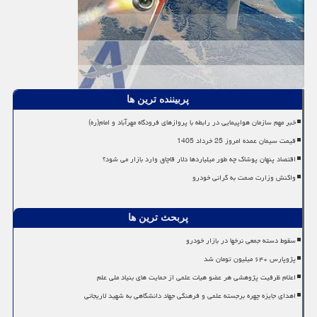
پربیننده ترین ها
خبر مهم سازمان هواپیمایی در رابطه با پروازهای فرودگاه مهرآباد و امام(ره)
قیمت سیمان عمده امروز 25 خرداد 1405
اقتصاد پنهان پوشاک چه طور میلیاردها دلار قاچاق وارد بازار می شود؟
واکنش وزارت صمت به گرانی خودرو
پربحث ترین ها
سقوط دسته جمعی نرخها در بازار خودرو
پژوپارس ۶۴۰ میلیون تومان شد
اعلام ظرفیت پژوهشی هر عضو هیات علمی از حمایت های بنیاد ملی علم
اهدای جایزه چهره برجسته علمی و فرهنگی جهاد دانشگاهی به شهید لاریجانی