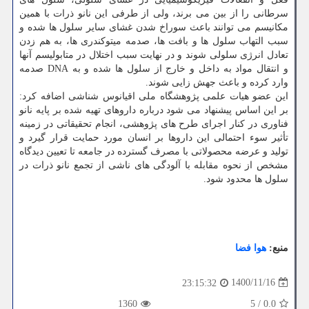
سرطانی را از بین می برند، ولی از طرفی این نانو ذرات با همین
مکانیسم می توانند باعث سوراخ شدن غشای سایر سلول ها شده و
سبب التهاب سلول ها و بافت ها، صدمه میتوکندری ها، به هم زدن
تعادل انرژی سلولی شوند و در نهایت سبب اختلال در متابولیسم آنها
و انتقال مواد به داخل و خارج از سلول ها شده و به DNA صدمه
وارد کرده و باعث جهش زایی شوند.
این عضو هیات علمی پژوهشگاه ملی اقیانوس شناشی اضافه کرد:
بر این اساس پیشنهاد می شود درباره داروهای تهیه شده بر پایه نانو
فناوری در کنار اجرای طرح های پژوهشی، انجام تحقیقاتی در زمینه
تأثیر سوء احتمالی این داروها بر انسان مورد حمایت قرار گیرد و
تولید و عرضه محصولاتی با مصرف گسترده در جامعه تا تعیین دیدگاه
مشخص از نحوه مقابله با آلودگی های ناشی از تجمع نانو ذرات در
سلول ها محدود شود.
منبع:
هوا فضا
1400/11/16
23:15:32
1360
5
/
0.0