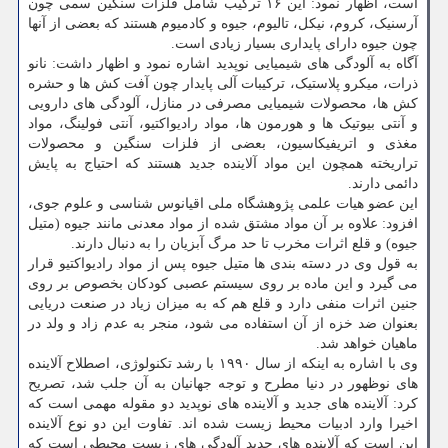
است، اظهار نمود: این ۱۶ ترکیب شامل فلزات سنگین سمی چون
آرسنیک، کروم، نیکل، تالیوم، جیوه و کادمیوم هستند که بعضی از آنها
چون جیوه دارای پایداری بسیار زیادی است.
آگاه به آلودگی های شیمیایی نوپدید اشاره نمود و اظهار داشت: نانو
ذرات، میکرو پلاستیک، ترکیبات آلی پایدار چون آفت کش ها و حشره
کش ها، محصولات شیمیایی مصرفی در منازل، آلودگی های دارویی
و آنتی بیوتیک ها و هورمون ها، مواد رادیواکتیو، آنتی فولینگ، مواد
مغذی و اتریفیکاسیون، بعضی از فلزات سنگین و محصولات
تراریخته همچون این مواد آلاینده جدید هستند که احتیاج به پایش
دائمی دارند.
این عضو هیات علمی پژوهشگاه ملی اقیانوس شناسی و علوم جوی،
افزود: علاوه بر آن مواد مشتق شده از مواد معدنی مانند جیوه (متیل
جیوه) و قلع اثرات مخرب تا حد مرگ آبزیان را به دنبال دارند.
به قول وی در دسته بندی ها متیل جیوه پس از مواد رادیواکتیو قرار
می گیرد و این ماده بر روی سیستم عصبی کودکان بخصوص بر روی
جنین اثرات منفی دارد و قلع هم که به میزان زیاد در صنعت دریایی
بعنوان ضد خزه از آن استفاده می شود، منجر به عدم زاد و ولد در
ماهیان خواهد شد.
وی با اشاره به اینکه از سال ۱۹۹۰ با رشد تکنولوژی، اصطلاح آلاینده
های نوظهور در دنیا مطرح و توجه جهانیان به آن جلب شد، تصریح
کرد: آلاینده های جدید و آلاینده های نوپدید دو مقوله مهمی است که
اخیرا وارد ادبیات محیط زیست شده اند. تفاوت این دو نوع آلاینده
این است که آلاینده های جدید آلودگی های زیست محیطی است که