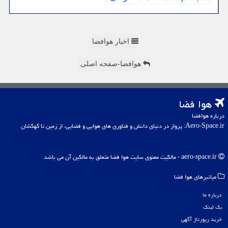
اخبار هوافضا
هوافضا-صفحه اصلی
هوا فضا
درباره هوافضا
Aero-Space.ir: پرواز در دنیای دانش و فناوری های هوایی و فضایی، از زمین تا کهکشان
aero-space.ir - مالکیت معنوی سایت هوا فضا متعلق به مالکین آن می باشد
میانبرهای هوا فضا
درباره ما
بک لینک
خرید رپورتاژ آگهی