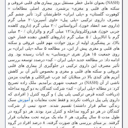
(NASH) بعنوان عامل خطر مستقل بروز بیماری های قلبی عروقی و
سکته های قلبی و مغزی» برشمرد. مجری اصلی مطالعات «
کوهورت گلستان» و «پلی ایران» خاطرنشان کرد: تأثیر چشم گیر
مصرف داروی ترکیبی «پلی پیل» حاوی آسپرین/۲۰ میلی گرم
(داروی ضد انعقاد خون)، آترواستاتین /۲۰ میلی گرم (داروی کاهنده
چربی خون)، هیدروکلروتیازید/۱۲ میلی گرم و والزارتان / ۴۰ میلی
گرم یا انالاپریل / ۵ میلی گرم (داروهای کاهش دهنده فشار خون
بالا)، بر پیشگیری اولیه از بروز حوادث مهم قلبی عروقی و سکته
های قلبی و مغزی پیش از این، در مطالعه ۵ ساله «پلی ایران» بر
روی جمعیت ۱۵ هزار نفری «روستایی» به اثبات رسیده بود. وی
ادامه داد: در مطالعه جدید «پلی ایران – کبد» درصدد توسعه بررسی
تأثیر مصرف این داروی ترکیبی در جلوگیری از بیماری های قلبی
عروقی و سکته های قلبی و مغزی و بخصوص تأثیر آن بر کاهش
آنزیم های کبدی بالا در مبتلایان کبد چرب غیرالکلی و هپاتیت مزمن
ناشی از آن (NASH) در جمعیت شهری برآمدیم. ملک زاده تصریح
کرد: در مطاله «پلی ایران – کبد» شرکت کنندگان به دو گروه مداخله
(دریافت کننده قرص ترکیبی پلی پیل ) و گروه کنترل ( افرادی که
داروی پلی پیل دریافت نکردند و فقط تحت معاینات و
آموزش
سبک
زندگی سالم قرار داشتند) تقسیم شدند. حدود نیمی از شرکت
کنندگان در هر دو گروه مداخله و کنترل مرد بودند. هر دو گروه در
طول مدت ۵ سال پیگیری، هر ۶ ماه یک مرتبه تحت معاینات قرار
گرفتند. بر مبنای بررسی های صورت گرفته، ۸ درصد افراد در گروه