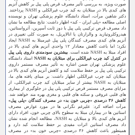
صورت ویژه، به بررسی تأثیر مصرف قرص پلی پیل بر کاهش آنزیم
های کبدی بالا در مبتلایان به کبد چرب غیرالکلی و NASH پرداختند.
دکتر شاهین مرآت، استاد دانشگاه علوم پزشکی تهران و نویسنده
اصلی مطالعه «پلی ایران – کبد» اظهار داشت: نتایج مطالعه ما نشان
داد مصرف قرص ترکیبی پلی پیل با دوز ثابت آسپرین، آترواستاتین،
هیدروکلروتیازید و والزارتان یا انالاپریل، به صورت کلی تغییری در
آنزیم های کبدی مصرف کنندگان پلی پیل غیرمبتلا به NASH ایجاد
نکرد؛ اما باعث کاهش معنادار ۱۲ واحدی آنزیم های کبدی بالا در
افراد مبتلا به NASH شده است.
بیشترین سودمندی داروی پلی پیل
در کنترل کبد چرب غیرالکلی برای مبتلایان به NASH
استاد دانشگاه
علوم پزشکی تهران ضمن اشاره به تأثیر مصرف مستمر داروی
ترکیبی پلی پیل بر حفظ سلامت کبد و کاهش آنزیم های کبدی بالا در
مبتلایان کبد چرب غیرالکلی اظهار داشت: بر مبنای یافته های ما،
مبتلایان به NASH بیشتر از سایر مبتلایان کبد چرب غیرالکلی، از
مزایای مصرف مستمر قرص ترکیبی پلی پیل در جلوگیری از بیماری
های قلبی عروقی و سکته های قلبی و مغزی بهره مند خواهند شد.
کاهش ۳۶ درصدی «چربی خون بد» در مصرف کنندگان «پلی پیل»
مرآت اضافه کرد: علیرغم نگرانی ها در مورد عوارض مصرف
استاتین ها در بیماران مبتلا به سطوح بالای چربی خون، افراد دارای
آنزیم های کبدی بالا و مبتلایان به NASH، مطالعه انجام شده نشان
داد مصرف استاتین اثرات مفیدی بر حفظ سلامت کبد دارد و
همینطور باعث کاهش ۳۶ درصدی «چربی خون بد» در مصرف