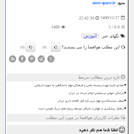
منبع:
aero-space.ir
1400/11/17
22:42:34
1488
5
/
0.0
تگهای خبر:
آموزش
این مطلب هوافضا را می پسندید؟
(0)
(0)
X
تازه ترین مطالب مرتبط
اهدای جایزه چهره برجسته علمی و فرهنگی جهاد دانشگاهی به شهید لاریجانی
بارندگی شهابی برساوشی اواخر مرداد در ایران
ضعف سیاستگذاری مهم ترین گره کور گلخانه داری ایران
راهکار پیشگیری از مهاجرت نخبگان توسعه پروژه های بزرگ مقیاس است
نظرات کاربران هوافضا در مورد این مطلب
لطفا شما هم
نظر دهید