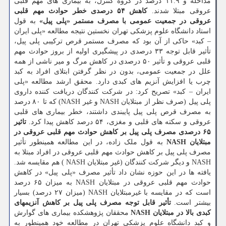
مداخله و ۱۱.۹ درصد در گروه کنترل، به بیماری های مهم قلبی
عروقی مبتلا شدند.
کاهش ۵۴ درصدی خطر حوادث مهم قلبی
عروقی در جمعیت عمومی با مصرف مستمر «پلی پیل»
به قول
استاد دانشگاه علوم پزشکی تهران نخستین نتیجه مطالعه «پلی ایران
– کبد» حاکی از آن بود که مصرف مستمر قرص ترکیبی پلی پیل،
تأثیر قابل توجه ۳۳ درصدی در پیشگیری اولیه از بروز حوادث مهم
قلبی عروقی و تأثیر ۵۰ درصدی در کاهش مرگ و میر ناشی از همه
علل در جمعیت عمومی، بدون در نظر گرفتن ابتلای افراد به کبد
چرب یا افزایش آنزیم های کبدی دارد. محقق ارشد مطالعه «پلی
ایران – کبد» تصریح کرد: در شرکت کنندگان دریافت کننده داروی
پلی پیل (صرف نظر از مبتلایان NASH و غیر NASH) که تا ۸۰ درصد
به مصرف قرص پلی پیل پایبندی داشتند، خطر بیماری های قلبی
عروقی و سکته های قلبی و مغزی، ۵۴ درصد کاهش پیدا کرد.
تاثیر
۶۵ درصدی مصرف پلی پیل بر کاهش حوادث مهم قلبی عروقی در
مبتلایان NASH
به قول ملک زاده، در این مطالعه همینطور تأثیر
مصرف پلی پیل بر کاهش حوادث مهم قلبی عروقی در افراد مبتلا به
NASH و دیگر شرکت کنندگان (غیر مبتلایان NASH ) هم مقایسه شد.
یافته ها در این حوزه نشان داد تأثیر مصرف «پلی پیل» در کاهش
حوادث مهم قلبی عروقی در مبتلایان NASH به میزان ۶۵ درصد
است که در مقایسه با غیرمبتلایان NASH (میزان ۲۷ درصد) بسیار
بیشتر است.
تأثیر قابل توجه مصرف پلی پیل بر کاهش آنزیمهای
کبدی بالا در مبتلایان NASH
محققان پژوهشکده بیماری های گوارش
و کبد دانشگاه علوم پزشکی تهران در مطالعه خود همینطور به