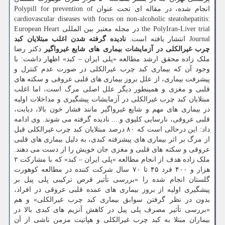
انجام شده، در مقاله ای تحت عنوان Polypill for prevention of
cardiovascular diseases with focus on non-alcoholic steatohepatitis:
the PolyIran-Liver trial در مجله معتبر بین المللی European Heart
Journal انتشار یافته است.
نادیده گرفته شدن اغلب مبتلایان کبد
چرب غیرالکلی در آزمایشات بیماری های شایع غیرواگیر
دکتر رضا
ملک زاده محقق ارشد مطالعه «پلی ایران – کبد» اظهار داشت: با
وجود آن که بیماری کبد چرب غیرالکلی در صورت عدم کنترل و
پیشرفت بیماری، از علل بروز بیماری های قلبی عروقی و سکته های
قلبی و مغزی و همینطور دیگر علل اصلی مرگ است، اما اغلب
مبتلایان کبد چرب غیرالکلی در آزمایشات پیشگیری و مداخلات اولیه
در بیماری های مهم و شایع غیرواگیر مانند فشار خون بالا، دیابت،
قلبی عروقی، نارسایی کلیوی و.... نادیده گرفته می شوند. وی ادامه
داد: این درحالی است که ۸۰ درصد مبتلایان کبد چرب غیرالکلی قبل
از مرگ بر اثر بیماری های پیشرفته کبدی، به دلیل بیماری های قلبی
عروقی و سکته های قلبی و مغزی جان خویش را از دست می دهند.
ملک زاده هدف از انجام مطالعه «پلی ایران – کبد» که با مشارکت ۲
هزار و ۴۰۰ فرد ۴۵ تا ۷۰ سال شرکت کننده در مطالعه کوهورت
گلستان انجام شده را «بررسی تأثیر قرص ترکیبی پلی پیل بر
پیشگیری اولیه از بروز بیماری های عمده قلبی عروقی در افراد،
بدون در نظر گرفتن سوابق بیماری کبد چرب غیرالکلی» و هم
«بررسی تأثیر مصرف پلی پیل در کاهش آنزیم های کبدی بالا در
بیماران مبتلا به کبد چرب غیرالکلی و هپاتیت مزمن ناشی از آن