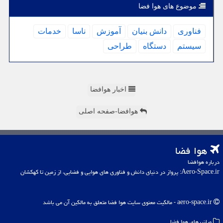
موضوع های هوا فضا
فناوری
دانش بنیان
آموزش
ناسا
خدمات
سیستم
دستگاه
طراحی
اخبار هوافضا
هوافضا-صفحه اصلی
هوا فضا
درباره هوافضا
Aero-Space.ir: پرواز در دنیای دانش و فناوری های هوایی و فضایی، از زمین تا کهکشان
aero-space.ir - مالکیت معنوی سایت هوا فضا متعلق به مالکین آن می باشد
میانبرهای هوا فضا