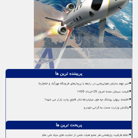
پربیننده ترین ها
خبر مهم سازمان هواپیمایی در رابطه با پروازهای فرودگاه مهرآباد و امام(ره)
قیمت سیمان عمده امروز 25 خرداد 1405
اقتصاد پنهان پوشاک چه طور میلیاردها دلار قاچاق وارد بازار می شود؟
واکنش وزارت صمت به گرانی خودرو
پربحث ترین ها
اعلام ظرفیت پژوهشی هر عضو هیات علمی از حمایت های بنیاد ملی علم