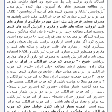
کنندگان داروی ترکیبی پلی پیل می شود. وی اظهار داشت: شواهد
این مطالعه همینطور نشان داد آسپرین، مهار کننده آنزیم مبدل
آنژیوتانسین /ACE و مسدود کننده های گیرنده آنژیوتانسین / ARB،
می تواند در کنترل بیماری کبد چرب غیرالکلی مفید باشد.
پایبندی به
مصرف مستمر قرص پلی پیل، اصل مهم در جلوگیری از بیماری های
قلبی عروقی، سکته های قلبی و مغزی و افزایش آنزیم های کبدی
نویسنده اصلی مطالعه «پلی ایران –کبد» با بیان اینکه میانگین پایبندی
شرکت کنندگان در مطالعه به مصرف پلی پیل، ۸۰ درصد بوده است،
تصریح کرد: اگر مقرر است از داروی ترکیبی پلی پیل بعنوان راهبرد
پیشگیری اولیه از بیماری های قلبی عروقی و سکته های قلبی و
مغزی و همینطور کنترل بیماری کبد چرب غیرالکلی و NASH استفاده
شود، باید برای افزایش پایبندی به مصرف این دارو، گام های موثری
برداشت.
شیوع ۳۰ درصدی کبد چرب غیرالکلی در ایران
به قول
ملک زاده، محقق ارشد مطالعه «پلی ایران –کبد»، کبد چرب
غیرالکلی در ایران هم همانند جهان، شایعترین بیماری کبدی است و
حدود ۳۰ درصد جمعیت عمومی ایران مبتلا به کبد چرب غیرالکلی و
۳ درصد هم مبتلا به هپاتیت ناشی از کبد چرب غیرالکلی هستند. طی
سه دهه گذشته، شمار مبتلایان «فیبروز کبد (سیروز جبران شده)»
ناشی از کبد چرب غیرالکلی در ایران، دو برابر، شمار مبتلایان
«سیروز کبد (سیروز جبران نشده)» ناشی از کبد چرب غیرالکلی،
سه برابر و تعداد مرگ های ناشی از کبد چرب غیرالکلی سه برابر
شده است.
اهمیت بسیار فراوان کنترل عوامل خطر کبد چرب
غیرالکلی برای جلوگیری از مرگ های زودرس
وی با تکیه بر اهمیت