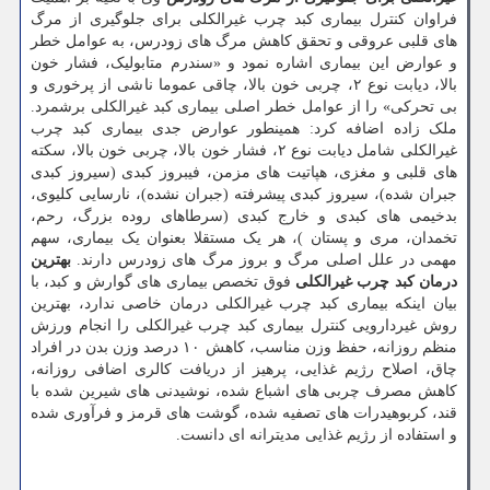
فراوان کنترل بیماری کبد چرب غیرالکلی برای جلوگیری از مرگ
های قلبی عروقی و تحقق کاهش مرگ های زودرس، به عوامل خطر
و عوارض این بیماری اشاره نمود و «سندرم متابولیک، فشار خون
بالا، دیابت نوع ۲، چربی خون بالا، چاقی عموما ناشی از پرخوری و
بی تحرکی» را از عوامل خطر اصلی بیماری کبد غیرالکلی برشمرد.
ملک زاده اضافه کرد: همینطور عوارض جدی بیماری کبد چرب
غیرالکلی شامل دیابت نوع ۲، فشار خون بالا، چربی خون بالا، سکته
های قلبی و مغزی، هپاتیت های مزمن، فیبروز کبدی (سیروز کبدی
جبران شده)، سیروز کبدی پیشرفته (جبران نشده)، نارسایی کلیوی،
بدخیمی های کبدی و خارج کبدی (سرطاهای روده بزرگ، رحم،
تخمدان، مری و پستان )، هر یک مستقلا بعنوان یک بیماری، سهم
مهمی در علل اصلی مرگ و بروز مرگ های زودرس دارند.
بهترین
درمان کبد چرب غیرالکلی
فوق تخصص بیماری های گوارش و کبد، با
بیان اینکه بیماری کبد چرب غیرالکلی درمان خاصی ندارد، بهترین
روش غیردارویی کنترل بیماری کبد چرب غیرالکلی را انجام ورزش
منظم روزانه، حفظ وزن مناسب، کاهش ۱۰ درصد وزن بدن در افراد
چاق، اصلاح رژیم غذایی، پرهیز از دریافت کالری اضافی روزانه،
کاهش مصرف چربی های اشباع شده، نوشیدنی های شیرین شده با
قند، کربوهیدرات های تصفیه شده، گوشت های قرمز و فرآوری شده
و استفاده از رژیم غذایی مدیترانه ای دانست.