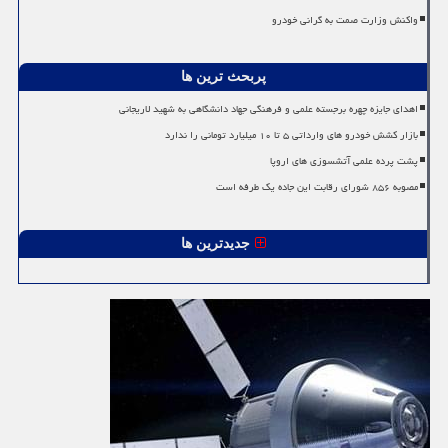
واکنش وزارت صمت به گرانی خودرو
پربحث ترین ها
اهدای جایزه چهره برجسته علمی و فرهنگی جهاد دانشگاهی به شهید لاریجانی
بازار کشش خودرو های وارداتی ۵ تا ۱۰ میلیارد تومانی را ندارد
پشت پرده علمی آتشسوزی های اروپا
مصوبه ۸۵۶ شورای رقابت این جاده یک طرفه است
جدیدترین ها