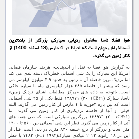
هوا فضا: ناسا مشغول ردیابی سیارکی بزرگتر از بلندترین
آسمانخراش جهان است که احیانا در 4 مارس(13 اسفند 1400) از
کنار زمین می گذرد.
به گزارش هوا فضا به نقل از ایندپندنت، هرچند سازمان فضایی
آمریکا این سیارک را یک شی آسمانی خطرناک دسته بندی می کند
اما نزدیک ترین فاصله آن تا زمین به حدود ۴.۹ میلیون کیلومتر می
رسد که بیشتر از فاصله ۳۸۵ هزار کیلومتری ماه تا سیاره خاکی
است. باتوجه به داده های «مرکز مطالعات اشیای نزدیک زمین»
ناسا، سیارک (۲۰۰۱CB۲۱) ۱۳۸۹۷۱ فقط یکی از ۲۵ شی آسمانی
است که بین بازه ۳فوریه تا ۴ مارس از کنار زمین می گذرند. البته
خیلی از آنها از فاصله نزدیکتری از کنار زمین می گذرند. اما
(۲۰۰۱CB۲۱) ۱۳۸۹۷۱ بزرگترین سیارکی است که طی هفته های
آتی از کنار زمین می گذرد. قطر این شی آسمانی بین ۵۶۰ تا ۱۳۰۰
متر است و بزرگتر از برج خلیفه ۸۳۰ متری در دبی است. قبل از
این در ۱۸ ژانویه ۲۰۲۲ میلادی سیارک(۱۹۹۴ PC۱) ۷۴۸۲ با قطر