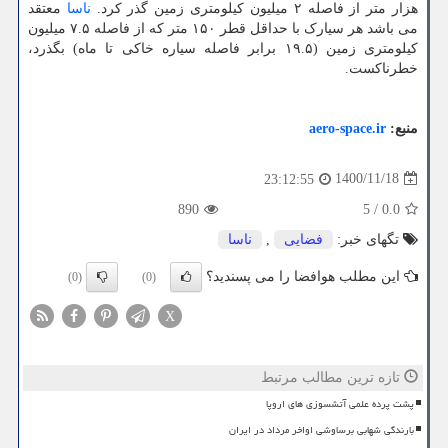
هزار متر از فاصله ۲ میلیون کیلومتری زمین گذر کرد.
ناسا
معتقد
می باشد هر سیارک با حداقل قطر ۱۵۰ متر که از فاصله ۷.۵ میلیون
کیلومتری زمین (۱۹.۵ برابر فاصله سیاره خاکی تا ماه) بگذرد،
خطرناکست.
منبع:
aero-space.ir
1400/11/18
23:12:55
890
5
/
0.0
تگهای خبر:
فضایی
,
ناسا
این مطلب هوافضا را می پسندید؟
(0)
(0)
X
تازه ترین مطالب مرتبط
پشت پرده علمی آتشسوزی های اروپا
بارندگی شهابی برساوشی اواخر مرداد در ایران