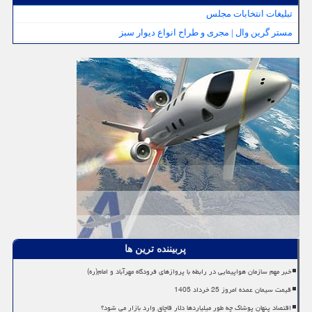
تبلیغات انتخابات مجلس
مستر گرین وال | مجری و طراح انواع دیوار سبز
پربیننده ترین ها
خبر مهم سازمان هواپیمایی در رابطه با پروازهای فرودگاه مهرآباد و امام(ره)
قیمت سیمان عمده امروز 25 خرداد 1405
اقتصاد پنهان پوشاک چه طور میلیاردها دلار قاچاق وارد بازار می شود؟