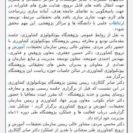
جهت انتقال یافته های قابل ترویج، هدایت طرح های فناورانه در
جهت پاسخگویی به تقاضای جامعه هدف، آماده سازی زیرساخت
های لازم جهت تجاری سازی یافته های تحقیقاتی مرتبط، توسعه
ارتباطات
علمی با دانشگاه ها و مراکز پژوهشی، این مهم محقق
شود».
به نقل از روابط عمومی پژوهشگاه بیوتکنولوژی کشاورزی، جلسه
مقدماتی تودیع و معارفه رییس پژوهشگاه بیوتکنولوژی کشاورزی با
حضور دکتر مردی، مشاور عالی رییس سازمان تحقیقات،
آموزش
و
ترویج کشاورزی، دکتر حسین جعفری، معاون پژوهش و فناوری،
مهندس احمدی صومعه، معاون توسعه مدیریت و منابع سازمان و
تعدادی از معاونان و مدیران بخش های تحقیقاتی پژوهشگاه
بیوتکنولوژی کشاورزی در سالن جلسات حوزه ریاست این پژوهشگاه
برگزار شد.
دکتر صابر گلکاری، رییس پیشین پژوهشگاه بیوتکنولوژی کشاورزی
در این نشست که قبل از برگزاری جلسه رسمی تودیع و معارفه
روسای پیشین و جدید پژوهشگاه - که مقرر است متعاقبا با حضور
دکتر خیام نکوئی، معاون وزیر جهاد کشاورزی و رییس سازمان
تحقیقات، آموزش و ترویج کشاورزی برگزار گردد - تشکیل شد،
گزارشی درباب فعالیت ها و عملکرد پژوهشگاه طی دوره ۱۱ماه
مدیریت خود ارائه داد.
دکتر محسن مردی، مشاور عالی رییس سازمان تحقیقات، آموزش و
ترویج کشاورزی طی سخنانی با تقدیر از عملکرد دکتر صابر گلکاری