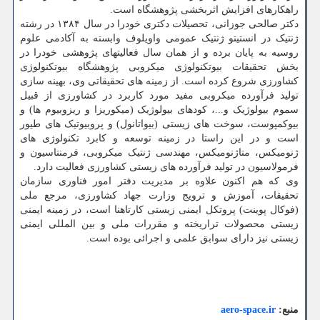
راهکارهای افزایش اثربخشی پژوهشگاه است.
دکتر صالحی جوزانی، تحصیلات دکتری خودرا در سال ۱۳۸۴ در رشته
ژنتیک در انستیتو ژنتیک عمومی واویلوف وابسته به آکادمی علوم
روسیه به پایان برده و از همان سال فعالیتهای پژوهشی خودرا در
بخش تحقیقات بیوتکنولوژی میکروبی پژوهشگاه بیوتکنولوژی
کشاورزی شروع کرده است. از زمینه های تحقیقاتی وی، بهینه سازی
تولید فرآورده میکروبی مفید مورد کاربرد در کشاورزی از قبیل
سموم بیولوژیک و...، کودهای بیولوژیک (میکوریزا و ریزوبیوم ها) و
بیوکمپوست، سوخت های زیستی (بیواتانول) و پروبیوتیک های طیور
است و در این راستا در زمینه توسعه و کابرد تکنولوژی های
ژنومیکس، متاژنومیکس، مهندسی ژنتیک میکروبی، فرمنتاسیون و
فرمولاسیون در تولید فرآورده های زیستی کشاورزی فعالیت دارد.
وی که هم اکنون علاوه بر مدیریت دفتر امور فناوری سازمان
تحقیقات، آموزش و ترویج وزارت جهاد کشاورزی، مرجع ملی
(فوکال پوینت) پروتکل ایمنی زیستی کارتاهنا است، در زمینه ایمنی
زیستی محصولات تراریخته و مقررات ملی و بین المللی ایمنی
زیستی نیز دارای سوابق علمی و اجرائی بوده است.
منبع:
aero-space.ir