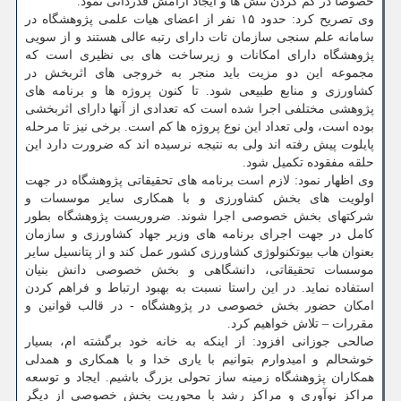
خصوصا در کم کردن تنش ها و ایجاد آرامش قدردانی نمود.
وی تصریح کرد: حدود ۱۵ نفر از اعضای هیات علمی پژوهشگاه در
سامانه علم سنجی سازمان تات دارای رتبه عالی هستند و از سویی
پژوهشگاه دارای امکانات و زیرساخت های بی نظیری است که
مجموعه این دو مزیت باید منجر به خروجی های اثربخش در
کشاورزی و منابع طبیعی شود. تا کنون پروژه ها و برنامه های
پژوهشی مختلفی اجرا شده است که تعدادی از آنها دارای اثربخشی
بوده است، ولی تعداد این نوع پروژه ها کم است. برخی نیز تا مرحله
پایلوت پیش رفته اند ولی به نتیجه نرسیده اند که ضرورت دارد این
حلقه مفقوده تکمیل شود.
وی اظهار نمود: لازم است برنامه های تحقیقاتی پژوهشگاه در جهت
اولویت های بخش کشاورزی و با همکاری سایر موسسات و
شرکتهای بخش خصوصی اجرا شوند. ضروریست پژوهشگاه بطور
کامل در جهت اجرای برنامه های وزیر جهاد کشاورزی و سازمان
بعنوان هاب بیوتکنولوژی کشاورزی کشور عمل کند و از پتانسیل سایر
موسسات تحقیقاتی، دانشگاهی و بخش خصوصی دانش بنیان
استفاده نماید. در این راستا نسبت به بهبود ارتباط و فراهم کردن
امکان حضور بخش خصوصی در پژوهشگاه - در قالب قوانین و
مقررات – تلاش خواهیم کرد.
صالحی جوزانی افزود: از اینکه به خانه خود برگشته ام، بسیار
خوشحالم و امیدوارم بتوانیم با یاری خدا و با همکاری و همدلی
همکاران پژوهشگاه زمینه ساز تحولی بزرگ باشیم. ایجاد و توسعه
مراکز نوآوری و مراکز رشد با محوریت بخش خصوصی از دیگر