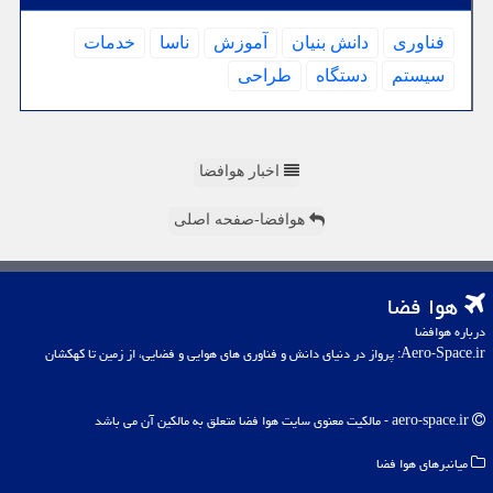
فناوری
دانش بنیان
آموزش
ناسا
خدمات
سیستم
دستگاه
طراحی
اخبار هوافضا
هوافضا-صفحه اصلی
هوا فضا
درباره هوافضا
Aero-Space.ir: پرواز در دنیای دانش و فناوری های هوایی و فضایی، از زمین تا کهکشان
aero-space.ir - مالکیت معنوی سایت هوا فضا متعلق به مالکین آن می باشد
میانبرهای هوا فضا