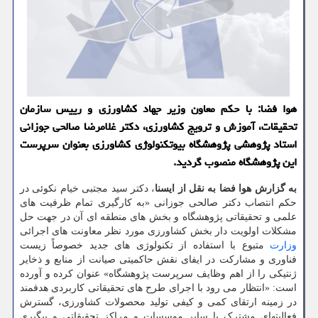
هوا فضا: با حکم معاون وزیر جهاد کشاورزی و رییس سازمان
تحقیقات، آموزش و ترویج کشاورزی، دکتر غلامرضا صالحی جوزانی
استاد پژوهشی پژوهشگاه بیوتکنولوژی کشاورزی بعنوان سرپرست
این پژوهشگاه منصوب گردید.
به گزارش هوا فضا به نقل از ایسنا
، دکتر سید مجتبی خیام نکوئی در
حکم انتصاب دکتر صالحی جوزانی «به کارگیری تمام ظرفیت های
علمی و تحقیقاتی پژوهشگاه و بخش های منطقه ای آن در جهت حل
مشکلات اولویت دار بخش کشاورزی مورد نظر معاونت های اجرائی
وزارت
متبوع با استفاده از تکنولوژی های جدید خصوصاً زیست
فناوری و مشارکت در ایفای نقش حاکمیتی صیانت از منابع و ذخایر
ژنتیکی را از اهم وظایف سرپرست پژوهشگاه» عنوان کرده و آورده
است: «انتظار می رود با اجرای طرح های تحقیقاتی کاربردی هدفمند
در زمینه ارتقای کمی و کیفی تولید محصولات کشاورزی، گسترش
فعالیتهای مشترک با سایر موسسات و مراکز تحقیقاتی و پیگیری