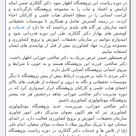
در دوره ریاست این پژوهشگاه اظهار نمود: دکتر گلکاری ضمن اینکه
آرامش و اعتماد و ثبات را به مجموعه پژوهشگاه بازگرداندند و
کرامت انسانی را در سطح اعضای هیات علمی و کارکنان احیاء
کردند، در زمینه گسترش تعامل و همکاری با موسسات تحقیقاتی
تابعه سازمان نیز گام های بلندی برداشتند که جا دارد از
خدمات
و
کوشش های بهادار دکتر گلکاری طی این دوره قدردانی شود و
امیدوارم بتوانیم در سازمان تحقیقات، آموزش و ترویج کشاورزی و
مجموعه وزارت جهاد کشاورزی بیش از قبل از توانمندی های ایشان
استفاده نماییم.
او همینطور ضمن عرض تبریک به دکتر صالحی جوزانی اظهار داشت:
دکتر صالحی، فرزند این پژوهشگاه هستند و به خوبی با شرایط و
نیروی انسانی پژوهشگاه آشنایی کامل دارند.
دکتر مردی با تکیه بر ضرورت ارتباط بیش از پیش پژوهشگاه با دیگر
موسسات تحقیقاتی و نگاه به درون و استفاده از ظرفیت های بالای
اعضای هیات علمی و کارکنان پژوهشگاه ابراز امیدواری کرد که در
دوره مدیریت دکتر صالحی جوزانی شاهد درخشش هر چه بیشتر
پژوهشگاه بیوتکنولوژی کشاورزی باشیم.
دکتر صالحی جوزانی، سرپرست جدید پژوهشگاه بیوتکنولوژی
کشاورزی نیز که هم اکنون بعنوان مدیرکل دفتر امور فناوری
سازمان تحقیقات، آموزش و ترویج کشاورزی فعالیت دارد، در ابتدای
سخنان خود با تبریک سالروز میلاد با سعادت مولای متقیان، امام علی
(ع) از تلاش ها و خدمات دکتر گلکاری در دوره ریاست پژوهشگاه