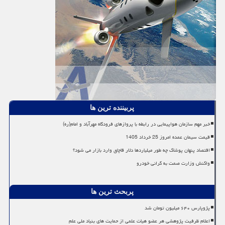
پربیننده ترین ها
خبر مهم سازمان هواپیمایی در رابطه با پروازهای فرودگاه مهرآباد و امام(ره)
قیمت سیمان عمده امروز 25 خرداد 1405
اقتصاد پنهان پوشاک چه طور میلیاردها دلار قاچاق وارد بازار می شود؟
واکنش وزارت صمت به گرانی خودرو
پربحث ترین ها
پژوپارس ۶۴۰ میلیون تومان شد
اعلام ظرفیت پژوهشی هر عضو هیات علمی از حمایت های بنیاد ملی علم