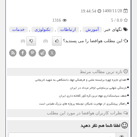
1400/11/28
19:44:54
1316
5
/
0.0
تگهای خبر:
آموزش
,
ارتباطات
,
تكنولوژی
,
خدمات
این مطلب هوافضا را می پسندید؟
(0)
(0)
X
تازه ترین مطالب مرتبط
اهدای جایزه چهره برجسته علمی و فرهنگی جهاد دانشگاهی به شهید لاریجانی
بارندگی شهابی برساوشی اواخر مرداد در ایران
ضعف سیاستگذاری مهم ترین گره کور گلخانه داری ایران
راهکار پیشگیری از مهاجرت نخبگان توسعه پروژه های بزرگ مقیاس است
نظرات کاربران هوافضا در مورد این مطلب
لطفا شما هم
نظر دهید