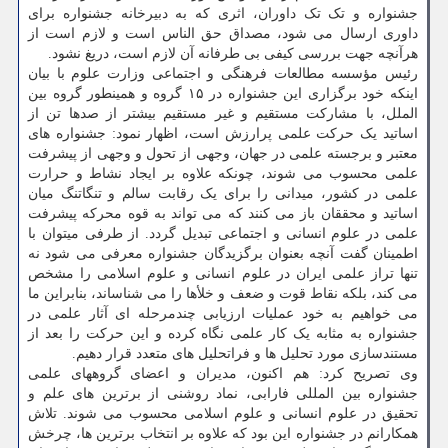
جشنواره و تک تک داوران، اثری که به دبیرخانه جشنواره برای
داوری ارسال می شود، مصداق حق الناس است و لازم است از
هرآنچه جهت بررسی کیفی بی طرفانه آن لازم است، دریغ نشود.
رئیس مؤسسه مطالعات فرهنگی و اجتماعی وزارت علوم با بیان
اینکه خود برگزاری این جشنواره در ۱۵ گروه و همینطور گروه بین
الملل، با مشارکت مستقیم و غیر مستقیم بیشتر از صدها تن از
اساتید یک حرکت علمی پرارزش است، اظهار نمود: جشنواره های
معتبر و برجسته علمی در جهان، وجهی از تحول و وجهی از پیشرفت
علمی محسوب می شوند، چونکه علاوه بر ایجاد نشاط و حرارت
علمی در کشور، میدانی را برای یک رقابت سالم و تنگاتنگ میان
اساتید و محققان باز می کنند که می تواند به قوه محرکه پیشرفت
علمی در علوم انسانی و اجتماعی تبدیل گردد. از طرفی میتوان با
اطمینان گفت آنچه بعنوان برگزیدگان جشنواره معرفی می شود نه
تنها تراز علمی ایران در علوم انسانی و علوم اسلامی را مشخص
می کند، بلکه نقاط قوت و ضعف و خلأها را می شناساند، بنابراین ما
می خواهیم به خود عملیات ارزیابی چندمرحله ای آثار علمی در
جشنواره به مثابه یک کار علمی نگاه کرده و این حرکت را بعد از
مستندسازی مورد تحلیل ها و فراتحلیل های متعدد قرار دهیم.
وی تصریح کرد: هم اکنون، مدیران و اعضای گروههای علمی
جشنواره بین المللی فارابی، نماد روشنی از برترین های علم و
تحقیق در علوم انسانی و علوم اسلامی محسوب می شوند. تلاش
همکارانم در جشنواره این بود که علاوه بر انتخاب برترین ها، چرخش