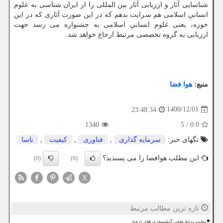
شناسایی آثار و ارزیابی آثار بین المللی را از ایران شناسی به علوم
انسانیِ اسلامی هم سرایت بدهم که در این صورت آثاری که در این
حوزه، یعنی علوم انسانیِ اسلامی به جشنواره می رسد جهت
ارزیابی به گروه تخصصی مرتبط ارجاع خواهد شد.
منبع:
هوا فضا
1400/12/01
23:48:34
1340
5
/
0.0
تگهای خبر:
سرمایه گذاری
,
فناوری
,
كیفیت
,
ناسا
این مطلب هوافضا را می پسندید؟
(0)
(0)
X
تازه ترین مطالب مرتبط
پشت پرده علمی آتشسوزی های اروپا