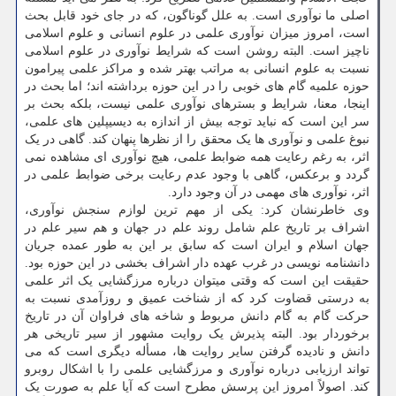
اصلی ما نوآوری است. به علل گوناگون، که در جای خود قابل بحث
است، امروز میزان نوآوری علمی در علوم انسانی و علوم اسلامی
ناچیز است. البته روشن است که شرایط نوآوری در علوم اسلامی
نسبت به علوم انسانی به مراتب بهتر شده و مراکز علمی پیرامون
حوزه علمیه گام های خوبی را در این حوزه برداشته اند؛ اما بحث در
اینجا، معنا، شرایط و بسترهای نوآوری علمی نیست، بلکه بحث بر
سر این است که نباید توجه بیش از اندازه به دیسیپلین های علمی،
نبوغ علمی و نوآوری ها یک محقق را از نظرها پنهان کند. گاهی در یک
اثر، به رغم رعایت همه ضوابط علمی، هیچ نوآوری ای مشاهده نمی
گردد و برعکس، گاهی با وجود عدم رعایت برخی ضوابط علمی در
اثر، نوآوری های مهمی در آن وجود دارد.
وی خاطرنشان کرد: یکی از مهم ترین لوازم سنجش نوآوری،
اشراف بر تاریخ علم شامل روند علم در جهان و هم سیر علم در
جهان اسلام و ایران است که سابق بر این به طور عمده جریان
دانشنامه نویسی در غرب عهده دار اشراف بخشی در این حوزه بود.
حقیقت این است که وقتی میتوان درباره مرزگشایی یک اثر علمی
به درستی قضاوت کرد که از شناخت عمیق و روزآمدی نسبت به
حرکت گام به گام دانش مربوط و شاخه های فراوان آن در تاریخ
برخوردار بود. البته پذیرش یک روایت مشهور از سیر تاریخی هر
دانش و نادیده گرفتن سایر روایت ها، مسأله دیگری است که می
تواند ارزیابی درباره نوآوری و مرزگشایی علمی را با اشکال روبرو
کند. اصولاً امروز این پرسش مطرح است که آیا علم به صورت یک