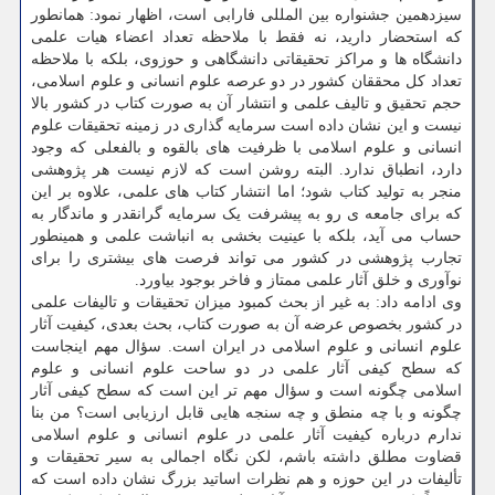
سیزدهمین جشنواره بین المللی فارابی است، اظهار نمود: همانطور
که استحضار دارید، نه فقط با ملاحظه تعداد اعضاء هیات علمی
دانشگاه ها و مراکز تحقیقاتی دانشگاهی و حوزوی، بلکه با ملاحظه
تعداد کل محققان کشور در دو عرصه علوم انسانی و علوم اسلامی،
حجم تحقیق و تالیف علمی و انتشار آن به صورت کتاب در کشور بالا
نیست و این نشان داده است سرمایه گذاری در زمینه تحقیقات علوم
انسانی و علوم اسلامی با ظرفیت های بالقوه و بالفعلی که وجود
دارد، انطباق ندارد. البته روشن است که لازم نیست هر پژوهشی
منجر به تولید کتاب شود؛ اما انتشار کتاب های علمی، علاوه بر این
که برای جامعه ی رو به پیشرفت یک سرمایه گرانقدر و ماندگار به
حساب می آید، بلکه با عینیت بخشی به انباشت علمی و همینطور
تجارب پژوهشی در کشور می تواند فرصت های بیشتری را برای
نوآوری و خلق آثار علمی ممتاز و فاخر بوجود بیاورد.
وی ادامه داد: به غیر از بحث کمبود میزان تحقیقات و تالیفات علمی
در کشور بخصوص عرضه آن به صورت کتاب، بحث بعدی، کیفیت آثار
علوم انسانی و علوم اسلامی در ایران است. سؤال مهم اینجاست
که سطح کیفی آثار علمی در دو ساحت علوم انسانی و علوم
اسلامی چگونه است و سؤال مهم تر این است که سطح کیفی آثار
چگونه و با چه منطق و چه سنجه هایی قابل ارزیابی است؟ من بنا
ندارم درباره کیفیت آثار علمی در علوم انسانی و علوم اسلامی
قضاوت مطلق داشته باشم، لکن نگاه اجمالی به سیر تحقیقات و
تألیفات در این حوزه و هم نظرات اساتید بزرگ نشان داده است که