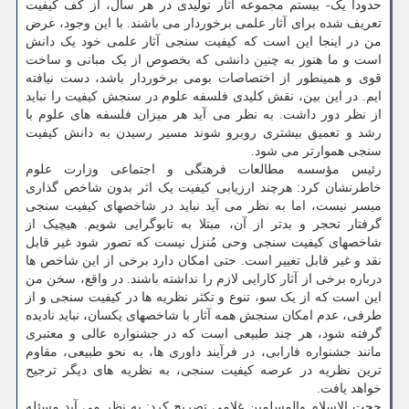
حدوداً یک- بیستم مجموعه آثار تولیدی در هر سال، از کف کیفیت
تعریف شده برای آثار علمی برخوردار می باشند. با این وجود، عرض
من در اینجا این است که کیفیت سنجی آثار علمی خود یک دانش
است و ما هنوز به چنین دانشی که بخصوص از یک مبانی و ساخت
قوی و همینطور از اختصاصات بومی برخوردار باشد، دست نیافته
ایم. در این بین، نقش کلیدی فلسفه علوم در سنجش کیفیت را نباید
از نظر دور داشت. به نظر می آید هر میزان فلسفه های علوم با
رشد و تعمیق بیشتری روبرو شوند مسیر رسیدن به دانش کیفیت
سنجی هموارتر می شود.
رئیس مؤسسه مطالعات فرهنگی و اجتماعی وزارت علوم
خاطرنشان کرد: هرچند ارزیابی کیفیت یک اثر بدون شاخص گذاری
میسر نیست، اما به نظر می آید نباید در شاخصهای کیفیت سنجی
گرفتار تحجر و بدتر از آن، مبتلا به تابوگرایی شویم. هیچیک از
شاخصهای کیفیت سنجی وحی مُنزل نیست که تصور شود غیر قابل
نقد و غیر قابل تغییر است. حتی امکان دارد برخی از این شاخص ها
درباره برخی از آثار کارایی لازم را نداشته باشند. در واقع، سخن من
این است که از یک سو، تنوع و تکثر نظریه ها در کیفیت سنجی و از
طرفی، عدم امکان سنجش همه آثار با شاخصهای یکسان، نباید نادیده
گرفته شود، هر چند طبیعی است که در جشنواره عالی و معتبری
مانند جشنواره فارابی، در فرآیند داوری ها، به نحو طبیعی، مقاوم
ترین نظریه در عرصه کیفیت سنجی، به نظریه های دیگر ترجیح
خواهد یافت.
حجت الاسلام والمسلمین غلامی تصریح کرد: به نظر می آید مسئله