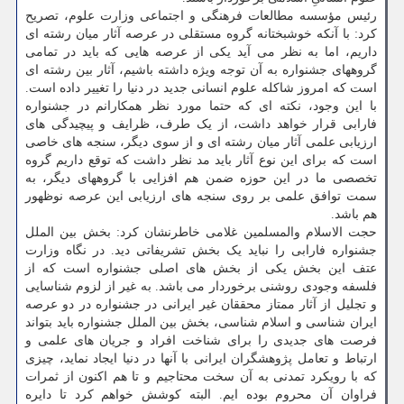
رئیس مؤسسه مطالعات فرهنگی و اجتماعی وزارت علوم، تصریح
کرد: با آنکه خوشبختانه گروه مستقلی در عرصه آثار میان رشته ای
داریم، اما به نظر می آید یکی از عرصه هایی که باید در تمامی
گروههای جشنواره به آن توجه ویژه داشته باشیم، آثار بین رشته ای
است که امروز شاکله علوم انسانی جدید در دنیا را تغییر داده است.
با این وجود، نکته ای که حتما مورد نظر همکارانم در جشنواره
فارابی قرار خواهد داشت، از یک طرف، ظرایف و پیچیدگی های
ارزیابی علمی آثار میان رشته ای و از سوی دیگر، سنجه های خاصی
است که برای این نوع آثار باید مد نظر داشت که توقع داریم گروه
تخصصی ما در این حوزه ضمن هم افزایی با گروههای دیگر، به
سمت توافق علمی بر روی سنجه های ارزیابی این عرصه نوظهور
هم باشد.
حجت الاسلام والمسلمین غلامی خاطرنشان کرد: بخش بین الملل
جشنواره فارابی را نباید یک بخش تشریفاتی دید. در نگاه وزارت
عتف این بخش یکی از بخش های اصلی جشنواره است که از
فلسفه وجودی روشنی برخوردار می باشد. به غیر از لزوم شناسایی
و تجلیل از آثار ممتاز محققان غیر ایرانی در جشنواره در دو عرصه
ایران شناسی و اسلام شناسی، بخش بین الملل جشنواره باید بتواند
فرصت های جدیدی را برای شناخت افراد و جریان های علمی و
ارتباط و تعامل پژوهشگران ایرانی با آنها در دنیا ایجاد نماید، چیزی
که با رویکرد تمدنی به آن سخت محتاجیم و تا هم اکنون از ثمرات
فراوان آن محروم بوده ایم. البته کوشش خواهم کرد تا دایره