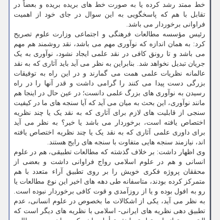
خط ممتد رشد کرده یا به صورت خط های بریده بریده و بعضاً در
تقابل با هم که پاسخگویی به این سوال در جای خود از اهمیت
فراوانی برخوردار می باشد.
رئیس مؤسسه مطالعات فرهنگی و اجتماعی وزارت علوم تصریح
کرد: به همان اندازه که نوآوری مهم می باشد، نقد روشمند هم مهم
می باشد و تا رونق کافی در نقد علمی ایجاد نشود، نوآوری به یک
جریان تبدیل نخواهد شد. بنابراین به نظر می آید باید آثاری که به نقد
عالمانه نظریات علمی همت می گمارند و در این راه به توفیقات
بزرگی دست پیدا می کنند را گرامی داشت و قدر آنها را در راه
رسیدن به نوآوری های بزرگ علمی دانست؛ در عین حال در اینجا هم
مانند نوآوری، این بحث به میان می آید که آیا سنجه های ما در کیفیت
سنجی از قابلیت های لازم برای آثاری که به نقد یک یا چند نظریه
اختصاص یافته است، برخوردار می باشد یا خیر؟ به نظر می آید
برای داوری علمی آثاری که به نقد یک یا چند نظریه اختصاص یافته
اند، نیازمند سنجه هایی متفاوت با سنجه های رایج هستند.
وی اظهار داشت: بر خلاف گذشته که مطالعات تطبیقی، هم در علوم
انسانی و هم در علوم اسلامی رواج فراوانی داشت و بعضی از
محققان پروژه فکری خویش را بر روی تطبیق آراء متعدد با هم
متمرکز کرده بودند، متاسفانه طی دهه های اخیر این نوع مطالعات یا
رو به افول بوده و یا از روزآمدی و قوت کافی برخوردار نبوده است.
به نظر می آید، یکی از اشکالات ما بخصوص در علوم انسانی، عدم
تطبیق دهی نظریه های ایرانی- اسلامی با نظریه های دیگر است که