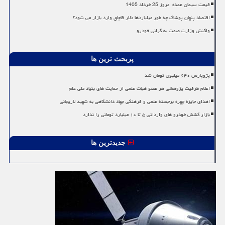
قیمت سیمان عمده امروز 25 خرداد 1405
اقتصاد پنهان پوشاک چه طور میلیاردها دلار قاچاق وارد بازار می شود؟
واکنش وزارت صمت به گرانی خودرو
پربحث ترین ها
پژوپارس ۶۴۰ میلیون تومان شد
اعلام ظرفیت پژوهشی هر عضو هیات علمی از حمایت های بنیاد ملی علم
اهدای جایزه چهره برجسته علمی و فرهنگی جهاد دانشگاهی به شهید لاریجانی
بازار کشش خودرو های وارداتی ۵ تا ۱۰ میلیارد تومانی را ندارد
جدیدترین ها