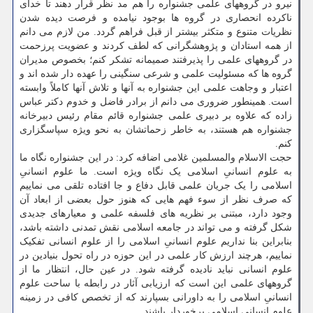
نیرو در گروههای علمی جشنواره را هم مد نظر قرار دهند تا خدای
ناکرده انحصاری در گروه ها بوجود نیامده و فرصت دیده شدن
نظریات متنوع و متکثر بیشتر از قبل فراهم گردد. من لازم می دانم
از همه استادان و پژوهشگرانی که لطف کردند و عضویت پرزحمت
در گروههای علمی را پذیرفتند صمیمانه تشکر کنم؛ بخصوص مدیران
گروه ها که مسئولیت علمی و شرعی سنگینی را عهده دار شده اند و
اعتبار و وجاهت علمی این جشنواره به آنها و تلاش آنها کاملاً وابسته
است. همینطور ضروری می دانم از برادر فاضل و خدوم دکتر عباس
زاده که علاوه بر دبیری علمی جشنواره قائم مقام رئیس دبیرخانه
جشنواره هم هستند، به خاطر زحماتشان به نحو ویژه سپاسگزاری
کنم.
حجت الاسلام والمسلمین غلامی اضافه کرد: در این جشنواره نگاه ما
به علوم انسانیِ اسلامی یک نگاه ویژه است. ما علوم انسانیِ
اسلامی را یک جریان علمی قابل دفاع و جا افتاده تلقی می نماییم
که صرف نظر از سوء فهم هایی که هنوز حول بعضی از ابعاد آن
وجود دارد، مبتنی بر نظریه های فلسفه علمی و معیارهای جدیدی
شکل گرفته و می تواند در جامعه اسلامی نقش تمدنی داشته باشد،
بنابراین بنا نداریم علوم انسانیِ اسلامی را از علوم انسانی تفکیک
نماییم، هرچند ارزش کار علمی در این حوزه در راه تحول بنیادین در
علوم انسانی نباید نادیده گرفته شود. در عین حال، انتظار ما از
گروههای علمی این است که ارزیابی آثار در رابطه با ساحت علوم
انسانیِ اسلامی را به داورانی بسپارند که از تخصص کافی در زمینه
علوم انسانیِ اسلامی برخوردار باشند.