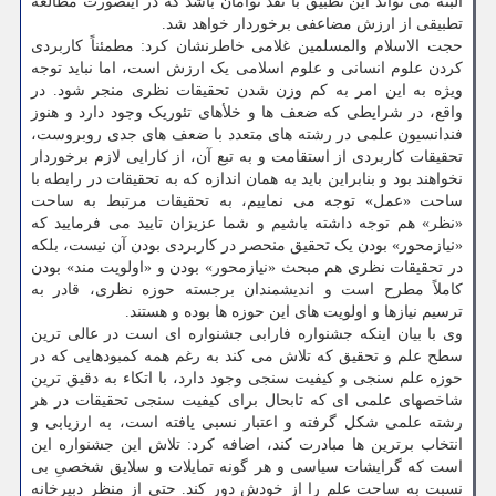
البته می تواند این تطبیق با نقد توأمان باشد که در اینصورت مطالعه
تطبیقی از ارزش مضاعفی برخوردار خواهد شد.
حجت الاسلام والمسلمین غلامی خاطرنشان کرد: مطمئناً کاربردی
کردن علوم انسانی و علوم اسلامی یک ارزش است، اما نباید توجه
ویژه به این امر به کم وزن شدن تحقیقات نظری منجر شود. در
واقع، در شرایطی که ضعف ها و خلأهای تئوریک وجود دارد و هنوز
فندانسیون علمی در رشته های متعدد با ضعف های جدی روبروست،
تحقیقات کاربردی از استقامت و به تبع آن، از کارایی لازم برخوردار
نخواهند بود و بنابراین باید به همان اندازه که به تحقیقات در رابطه با
ساحت «عمل» توجه می نماییم، به تحقیقات مرتبط به ساحت
«نظر» هم توجه داشته باشیم و شما عزیزان تایید می فرمایید که
«نیازمحور» بودن یک تحقیق منحصر در کاربردی بودن آن نیست، بلکه
در تحقیقات نظری هم مبحث «نیازمحور» بودن و «اولویت مند» بودن
کاملاً مطرح است و اندیشمندان برجسته حوزه نظری، قادر به
ترسیم نیازها و اولویت های این حوزه ها بوده و هستند.
وی با بیان اینکه جشنواره فارابی جشنواره ای است در عالی ترین
سطح علم و تحقیق که تلاش می کند به رغم همه کمبودهایی که در
حوزه علم سنجی و کیفیت سنجی وجود دارد، با اتکاء به دقیق ترین
شاخصهای علمی ای که تابحال برای کیفیت سنجی تحقیقات در هر
رشته علمی شکل گرفته و اعتبار نسبی یافته است، به ارزیابی و
انتخاب برترین ها مبادرت کند، اضافه کرد: تلاش این جشنواره این
است که گرایشات سیاسی و هر گونه تمایلات و سلایق شخصیِ بی
نسبت به ساحت علم را از خودش دور کند. حتی از منظر دبیرخانه